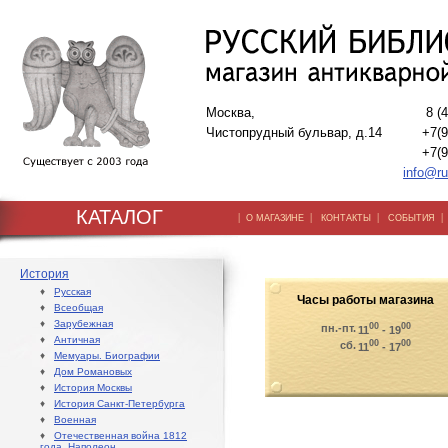
Москва,
8 (
Чистопрудный бульвар, д.14
+7(9
+7(9
info@ru
КАТАЛОГ
|
|
|
О МАГАЗИНЕ
КОНТАКТЫ
СОБЫТИЯ
История
♦
Русская
Часы работы магазина
♦
Всеобщая
♦
Зарубежная
00
00
пн.-пт.
11
- 19
♦
Античная
00
00
сб.
11
- 17
♦
Мемуары. Биографии
♦
Дом Романовых
♦
История Москвы
♦
История Санкт-Петербурга
♦
Военная
♦
Отечественная война 1812
года. Наполеон