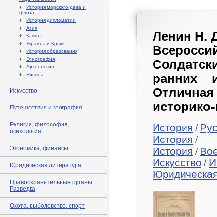
♦
История морского дела и
флота
♦
История дипломатии
♦
Азия
Ленин Н. 
♦
Кавказ
♦
Украина и Крым
Всеросси
♦
История образования
♦
Этнография
Солдатск
♦
Археология
♦
Rossica
ранних и
Отлична
Искусство
историко-
Путешествия и география
Религия, философия,
История
Рус
/
психология
История
/
Экономика, финансы
История
Во
/
Искусство
И
/
Юридическая литература
Юридическая
Правоохранительные органы.
Разведка
Охота, рыболовство, спорт