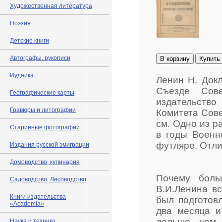
Художественная литература
Поэзия
Детские книги
Автографы, рукописи
В корзину
Купить
Иудаика
Ленин Н. Док
Съезде Сове
Географические карты
издательство
Гравюры и литографии
Комитета Совет
см. Одно из р
Старинные фотографии
в годы Военн
футляре. Отли
Издания русской эмиграции
Домоводство, кулинария
Почему боль
Садоводство. Лесоводство
В.И.Ленина вс
Книги издательства
был подготовл
«Academia»
два месяца и
дольше, чем
Наука и техника