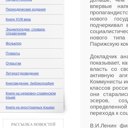
впервые нап
Периодические издания
пропагандист
нового госу
Книги XVIII века
подчеркивал 
Энциклопедии, словари,
социалистиче
справочники
нового типа
Парижскую ком
Фольклор
Плакаты
Докладчик ан
показывает, к
Открытки
власть со св
Литературоведение
активную аг
Коммунисты ис
Книговедение, библиография
классов росси
они старалис
Книги на церковно-славянском
языке
эсеров, со
определенно
Книги на иностранных языках
перехода к со
В.И.Ленин фи