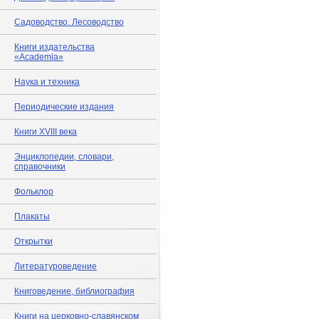
Садоводство. Лесоводство
Книги издательства
«Academia»
Наука и техника
Периодические издания
Книги XVIII века
Энциклопедии, словари,
справочники
Фольклор
Плакаты
Открытки
Литературоведение
Книговедение, библиография
Книги на церковно-славянском