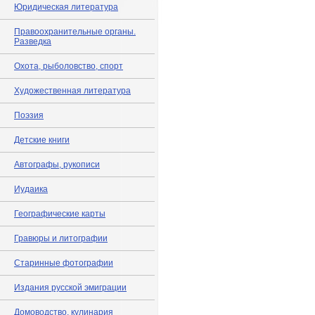
Юридическая литература
Правоохранительные органы.
Разведка
Охота, рыболовство, спорт
Художественная литература
Поэзия
Детские книги
Автографы, рукописи
Иудаика
Географические карты
Гравюры и литографии
Старинные фотографии
Издания русской эмиграции
Домоводство, кулинария