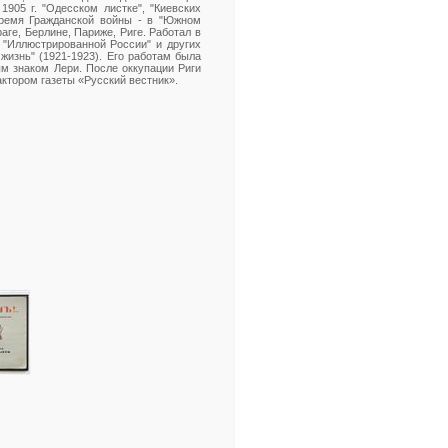
1905 г. "Одесском листке", "Киевских
 время Гражданской войны - в "Южном
раге, Берлине, Париже, Риге. Работал в
", "Иллюстрированной России" и других
жизнь" (1921-1923). Его работам была
м знаком Лери. После оккупации Риги
актором газеты «Русский вестник».