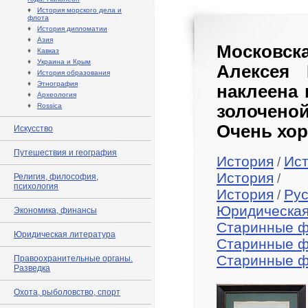
♦
История морского дела и
флота
♦
История дипломатии
♦
Азия
Московска
♦
Кавказ
♦
Украина и Крым
Алексея Р
♦
История образования
♦
Этнография
наклеена 
♦
Археология
♦
Rossica
золочено
Очень хор
Искусство
Путешествия и география
История
Ис
/
История
/
Религия, философия,
психология
История
Рус
/
Юридическая
Экономика, финансы
Старинные 
Юридическая литература
Старинные 
Старинные 
Правоохранительные органы.
Разведка
Охота, рыболовство, спорт