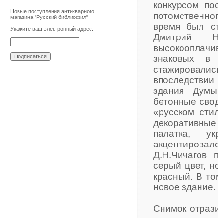
конкурсом по
Новые поступления антикварного
потомственног
магазина "Русский библиофил"
время был с
Укажите ваш электронный адрес:
Дмитрий 
высокооплач
знаковых в
стажировал
впоследствии
здания Думы
бетонные сво
«русском сти
декоративные
палатка, у
акцентировал
Д.Н.Чичагов 
серый цвет, н
красный. В то
новое здание.
Снимок отрази