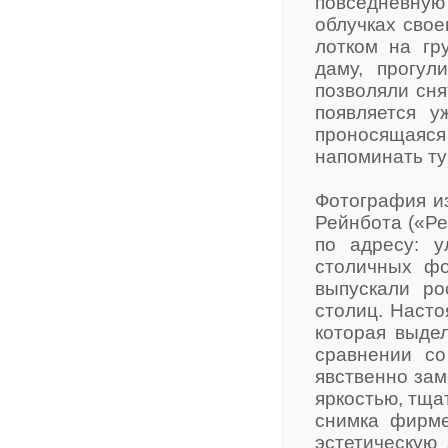
повседневну
облучках свое
лотком на гр
даму, прогу
позволяли сня
появляется у
проносящая
напоминать т
Фотография из
Рейнбота («Ре
по адресу: у
столичных фо
выпускали ро
столиц. Насто
которая выде
сравнении со
явственно зам
яркостью, тщ
снимка фирме
эстетическую