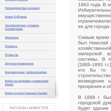
1863 года. В 
Периодические издания
Избиратель
имущественно
Книги XVIII века
ограничивала
Энциклопедии, словари,
ее для города
справочники
Самым ярким 
Фольклор
был Николай 
Плакаты
хозяйственн
имперской в
Открытки
системы. В п
Литературоведение
(1885-1893 г.
кто бы то н
Книговедение, библиография
строительст
возведение 
Книги на церковно-славянском
языке
призрения и о
Книги на иностранных языках
В 1888 г. бы
городской ду
будет здание