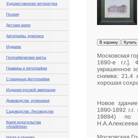
Художественная литература
Поэзия
Детские книги
Автографы, рукописи
В корзину
Купить
Иудаика
Московская го
Географические карты
1890-е г.г.]
украшенное з
Гравюры и литографии
снимка: 21,4 
Старинные фотографии
хорошая сохра
Издания русской эмиграции
Домоводство, кулинария
Новое здание
1890-1892 г.г
Садоводство. Лесоводство
19894) по и
Книги издательства
Н.А.Алексеева
«Academia»
Московская Го
Наука и техника