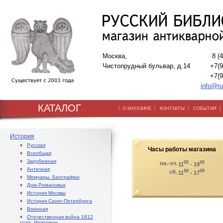
Москва,
8 (
Чистопрудный бульвар, д.14
+7(9
+7(9
info@ru
КАТАЛОГ
|
|
|
О МАГАЗИНЕ
КОНТАКТЫ
СОБЫТИЯ
История
♦
Русская
Часы работы магазина
♦
Всеобщая
♦
Зарубежная
00
00
пн.-пт.
11
- 19
♦
Античная
00
00
сб.
11
- 17
♦
Мемуары. Биографии
♦
Дом Романовых
♦
История Москвы
♦
История Санкт-Петербурга
♦
Военная
♦
Отечественная война 1812
года. Наполеон