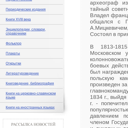
археограф из
тайный совет
Периодические издания
Владел францу
Книги XVIII века
общался с П.
А.Мицкевичем
Энциклопедии, словари,
Состоял в при
справочники
Фольклор
В 1813-1815
Московском 
Плакаты
колонновожат
Открытки
боевых действ
был награжде
Литературоведение
польскую ка
Книговедение, библиография
произведен за
главнокоман
Книги на церковно-славянском
1834 г., выйдя
языке
г. - попечите
Книги на иностранных языках
популярностью
давлением п
членом Госуд