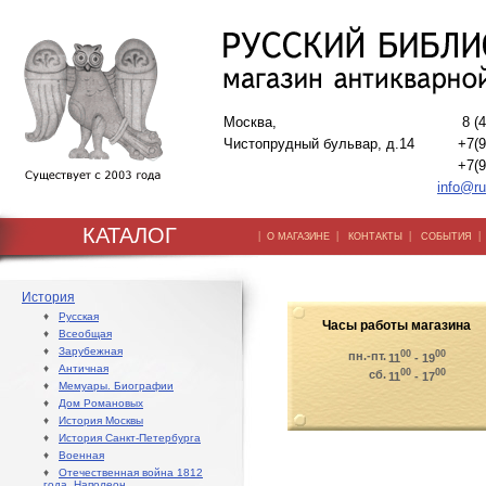
Москва,
8 (
Чистопрудный бульвар, д.14
+7(9
+7(9
info@ru
КАТАЛОГ
|
|
|
О МАГАЗИНЕ
КОНТАКТЫ
СОБЫТИЯ
История
♦
Русская
Часы работы магазина
♦
Всеобщая
♦
Зарубежная
00
00
пн.-пт.
11
- 19
♦
Античная
00
00
сб.
11
- 17
♦
Мемуары. Биографии
♦
Дом Романовых
♦
История Москвы
♦
История Санкт-Петербурга
♦
Военная
♦
Отечественная война 1812
года. Наполеон