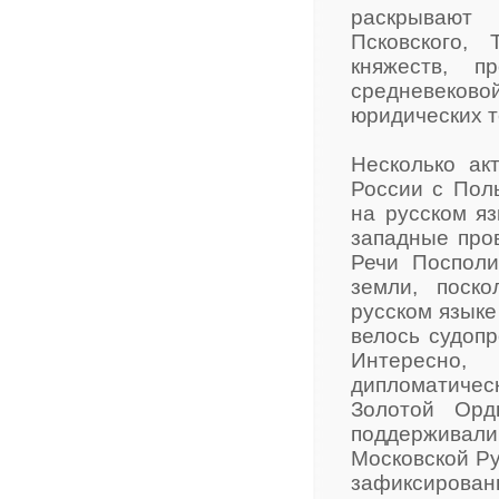
раскрывают
Псковского, 
княжеств, 
средневеков
юридических 
Несколько ак
России с Пол
на русском яз
западные пров
Речи Посполи
земли, поск
русском языке
велось судопр
Интересно
дипломатичес
Золотой Орд
поддерживали
Московской Ру
зафиксирован