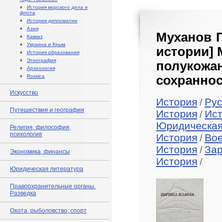
♦
История морского дела и
флота
♦
История дипломатии
♦
Азия
Муханов П
♦
Кавказ
♦
Украина и Крым
истории] 
♦
История образования
♦
Этнография
полукож
♦
Археология
♦
Rossica
сохраннос
Искусство
История
Рус
/
Путешествия и география
История
Ист
/
Юридическая
Религия, философия,
психология
История
Во
/
История
За
/
Экономика, финансы
История
/
Юридическая литература
Правоохранительные органы.
Разведка
Охота, рыболовство, спорт