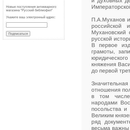
и духовных де
Императорско
Новые поступления антикварного
магазина "Русский библиофил"
Укажите ваш электронный адрес:
П.А.Муханов и
российской 
Мухановский 
русской истор
В первое изд
грамоты, зап
юридическог
княжения Васи
до первой трети
Значительная
отношения пол
в том числе
народами Вос
посольства и
Великим княз
ряд документ
весьма важны 