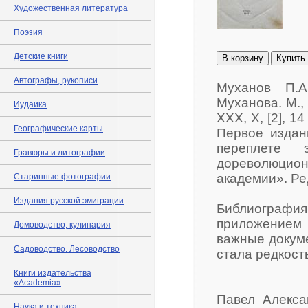
Художественная литература
Поэзия
Детские книги
В корзину
Купить
Автографы, рукописи
Муханов П.А
Муханова. М., [
Иудаика
ХХХ, Х, [2], 14
Географические карты
Первое издан
переплете 
Гравюры и литографии
дореволюцио
академии». Ре
Старинные фотографии
Издания русской эмиграции
Библиографи
приложением 
Домоводство, кулинария
важные докуме
Садоводство. Лесоводство
стала редкост
Книги издательства
«Academia»
Павел Алекса
Наука и техника