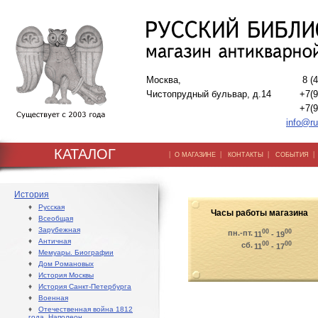
Москва,
8 (
Чистопрудный бульвар, д.14
+7(9
+7(9
info@ru
КАТАЛОГ
|
|
|
О МАГАЗИНЕ
КОНТАКТЫ
СОБЫТИЯ
История
♦
Русская
Часы работы магазина
♦
Всеобщая
♦
Зарубежная
00
00
пн.-пт.
11
- 19
♦
Античная
00
00
сб.
11
- 17
♦
Мемуары. Биографии
♦
Дом Романовых
♦
История Москвы
♦
История Санкт-Петербурга
♦
Военная
♦
Отечественная война 1812
года. Наполеон