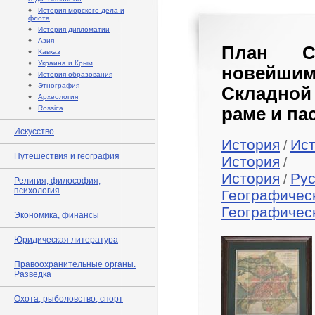
♦
История морского дела и
флота
♦
История дипломатии
♦
Азия
План С.
♦
Кавказ
♦
Украина и Крым
новейшим
♦
История образования
♦
Этнография
Складной
♦
Археология
♦
Rossica
раме и па
Искусство
История
Ист
/
Путешествия и география
История
/
История
Рус
/
Религия, философия,
психология
Географичес
Географичес
Экономика, финансы
Юридическая литература
Правоохранительные органы.
Разведка
Охота, рыболовство, спорт