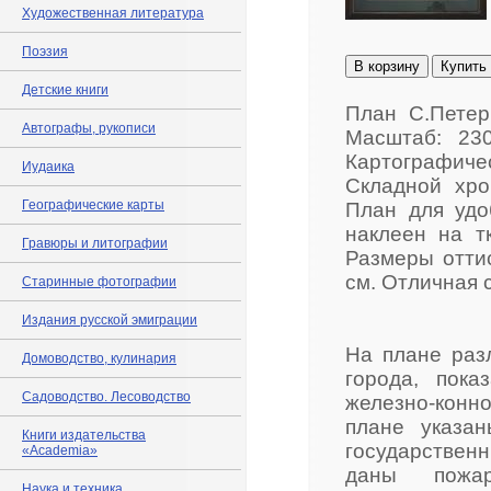
Художественная литература
Поэзия
В корзину
Купить
Детские книги
План С.Петер
Автографы, рукописи
Масштаб: 23
Картографич
Иудаика
Складной хро
Географические карты
План для удо
наклеен на т
Гравюры и литографии
Размеры оттис
см. Отличная 
Старинные фотографии
Издания русской эмиграции
На плане раз
Домоводство, кулинария
города, пока
Садоводство. Лесоводство
железно-конн
плане указа
Книги издательства
государственн
«Academia»
даны пожар
Наука и техника