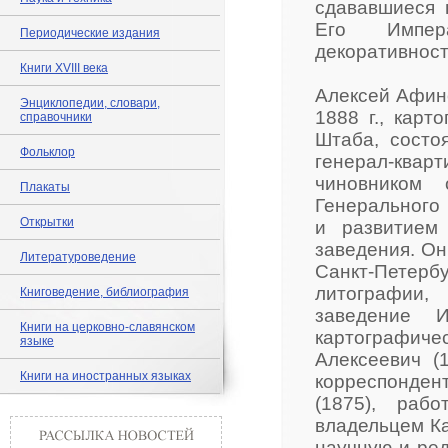
сдававшиеся 
Его Импера
Периодические издания
декоративност
Книги XVIII века
Алексей Афино
Энциклопедии, словари,
1888 г., карт
справочники
Штаба, состо
Фольклор
генерал-квар
чиновником 
Плакаты
Генерального 
Открытки
и развитием 
заведения. Он
Литературоведение
Санкт-Пете
литографии,
Книговедение, библиография
заведение 
Книги на церковно-славянском
картографич
языке
Алексеевич (1
Книги на иностранных языках
корреспонден
(1875), раб
владельцем Ка
научную и ре