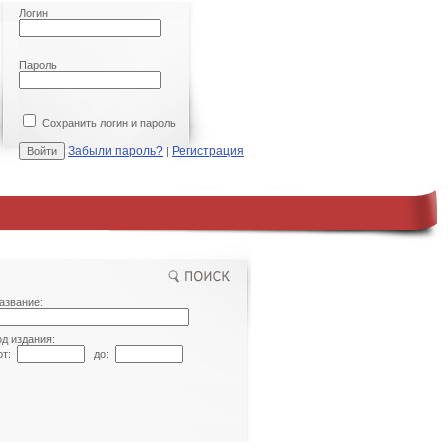
Логин
Пароль
Сохранить логин и пароль
Забыли пароль?
Регистрация
|
азвание:
од издания:
т:
до: