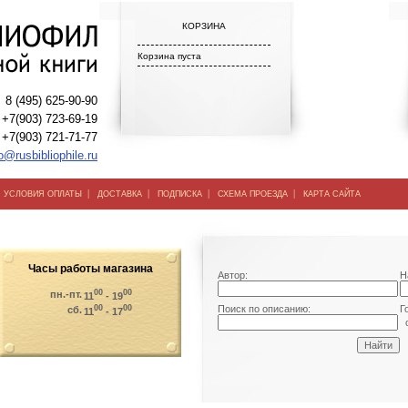
КОРЗИНА
Корзина пуста
8 (495) 625-90-90
+7(903) 723-69-19
+7(903) 721-71-77
o@rusbibliophile.ru
|
|
|
|
|
УСЛОВИЯ ОПЛАТЫ
ДОСТАВКА
ПОДПИСКА
СХЕМА ПРОЕЗДА
КАРТА САЙТА
Часы работы магазина
Автор:
Н
00
00
пн.-пт.
11
- 19
00
00
Поиск по описанию:
Г
сб.
11
- 17
о