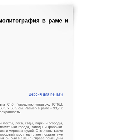
омолитография в раме и
Версия для печати
ым Спб. Городскою управою. [СПб.],
60,5 х 58,5 см. Размер в раме – 93,7 х
сохранность.
 мосты, леса, сады, парки и огороды,
памятники города, заводы и фабрики.
ков и мировых судей. Отмечены также
ворцовый мост на плане показан уже
рыт он был в 1916 г. Справа помещены