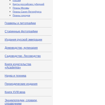
♦
Россия
♦
Карты российских губерний
♦
Планы Москвы
♦
Планы Санкт-Петербурга
♦
Планы городов
Гравюры и литографии
Старинные фотографии
Издания русской эмиграции
Домоводство, кулинария
Садоводство. Лесоводство
Книги издательства
«Academia»
Наука и техника
Периодические издания
Книги XVIII века
Энциклопедии, словари,
справочники