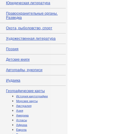
Юридическая литература
Правоохранительные органы.
Разведка
Охота, рыболовство, спорт
Художественная литература
Поэзия
Детские книги
Автографы, рукописи
Иудаика
Географические карты
♦
История картографии
♦
Морские карты
♦
Австралия
♦
Азия
♦
Америка
♦
Атласы
♦
Африка
♦
Европа