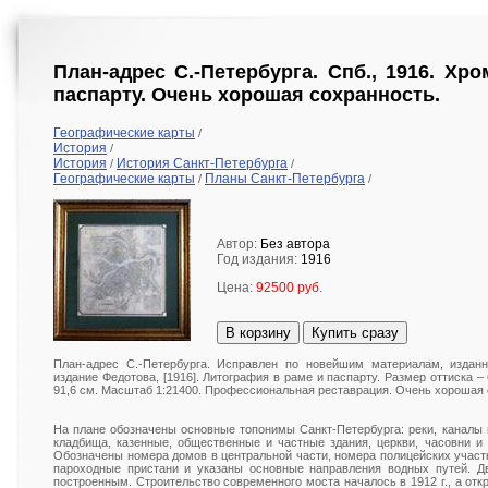
План-адрес С.-Петербурга. Спб., 1916. Хр
паспарту. Очень хорошая сохранность.
Географические карты
/
История
/
История
История Санкт-Петербурга
/
/
Географические карты
Планы Санкт-Петербурга
/
/
Автор:
Без автора
Год издания:
1916
Цена:
92500 руб.
В корзину
Купить сразу
План-адрес С.-Петербурга. Исправлен по новейшим материалам, изданн
издание Федотова, [1916]. Литография в раме и паспарту. Размер оттиска – 
91,6 см. Масштаб 1:21400. Профессиональная реставрация. Очень хорошая 
На плане обозначены основные топонимы Санкт-Петербурга: реки, каналы и
кладбища, казенные, общественные и частные здания, церкви, часовни и 
Обозначены номера домов в центральной части, номера полицейских участ
пароходные пристани и указаны основные направления водных путей. Д
построенным. Строительство современного моста началось в 1912 г., а отк