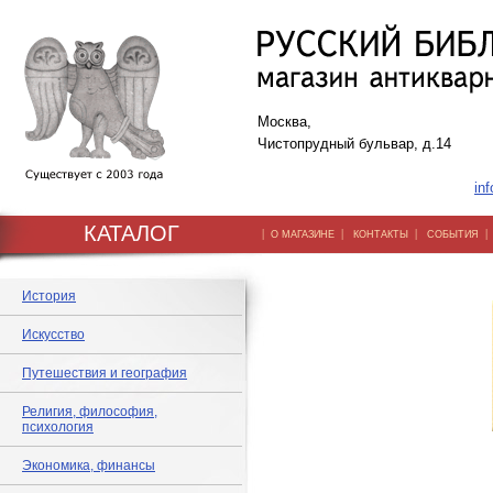
Москва,
Чистопрудный бульвар, д.14
inf
КАТАЛОГ
|
|
|
О МАГАЗИНЕ
КОНТАКТЫ
СОБЫТИЯ
История
Искусство
Путешествия и география
Религия, философия,
психология
Экономика, финансы