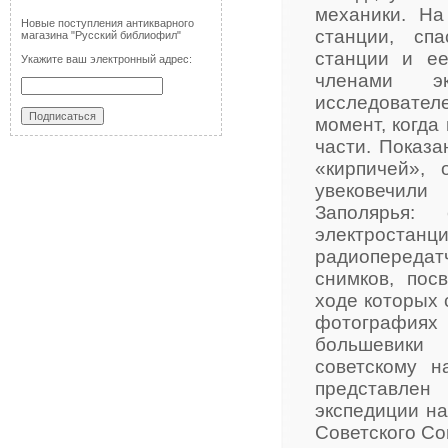
механики. На
Новые поступления антикварного
станции, сп
магазина "Русский библиофил"
станции и ее
Укажите ваш электронный адрес:
членами эк
исследователе
момент, когда
части. Показа
«кирпичей»,
увековечили
Заполярья: 
электрост
радиопереда
снимков, пос
ходе которых 
фотографиях
большевики 
советскому н
представлен
экспедиции н
Советского Со