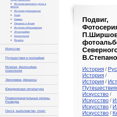
♦
История морского дела и
флота
♦
История дипломатии
♦
Азия
Подвиг,
♦
Кавказ
♦
Украина и Крым
Фотосери
♦
История образования
♦
Этнография
П.Ширшова
♦
Археология
♦
Rossica
фотоаль
Северног
Искусство
В.Степано
Путешествия и география
Религия, философия,
История
Рус
/
психология
История
/
Экономика, финансы
История
Ист
/
Путешествия
Юридическая литература
Искусство
/
Правоохранительные органы.
Искусство
И
/
Разведка
Искусство
И
/
Охота, рыболовство, спорт
Искусство
К
/