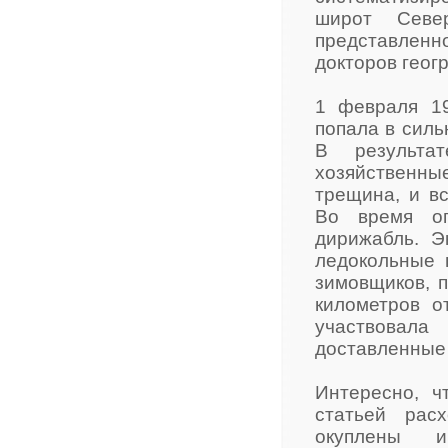
широт Север
представлен
докторов геог
1 февраля 19
попала в силь
В результа
хозяйственн
трещина, и вс
Во время оп
дирижабль. Э
ледокольные 
зимовщиков, п
километров о
участвовала
доставленные 
Интересно, ч
статьей рас
окуплены 