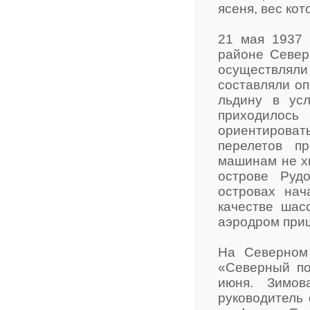
ясеня, вес кот
21 мая 1937 
районе Север
осуществляли
составляли оп
льдину в усл
приходилос
ориентировать
перелетов п
машинам не хв
острове Руд
островах нач
качестве шас
аэродром приш
На Северном
«Северный по
июня. Зимов
руководитель