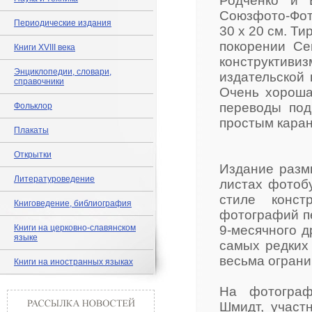
Родченко и 
Союзфото-Фото
Периодические издания
30 х 20 см. Т
покорении Се
Книги XVIII века
конструктивиз
Энциклопедии, словари,
издательской
справочники
Очень хороша
переводы под
Фольклор
простым каран
Плакаты
Открытки
Издание разм
Литературоведение
листах фотоб
стиле конст
Книговедение, библиография
фотографий пе
Книги на церковно-славянском
9-месячного д
языке
самых редких
весьма ограни
Книги на иностранных языках
На фотограф
Шмидт, участ