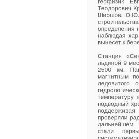
геофизик Ев
Теодорович Кр
Ширшов. О.Ю.
строительств
определения н
наблюдая хар
вынесет к бер
Станция «Се
льдиной 9 мес
2500 км. Па
магнитным п
ледовитого 
гидрологическ
температуру 
подводный хре
поддерживая 
проверяли рад
дальнейшем 
стали перв
систематизир