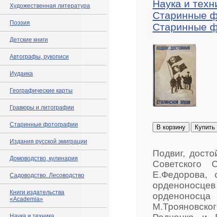
Наука и техн
Художественная литература
Старинные 
Поэзия
Старинные 
Детские книги
Автографы, рукописи
Иудаика
Географические карты
Гравюры и литографии
Старинные фотографии
В корзину
Купить
Издания русской эмиграции
Подвиг, досто
Домоводство, кулинария
Советского 
Е.Федорова,
Садоводство. Лесоводство
орденоносцев
Книги издательства
орденоносца
«Academia»
М.Трояновск
Наука и техника