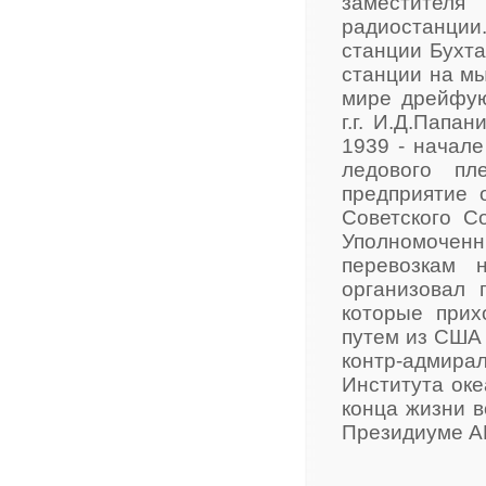
заместителя
радиостанции
станции Бухта
станции на мы
мире дрейфую
г.г. И.Д.Папа
1939 - начале
ледового пл
предприятие 
Советского С
Уполномочен
перевозкам
организовал 
которые при
путем из США 
контр-адмирал
Института оке
конца жизни в
Президиуме А