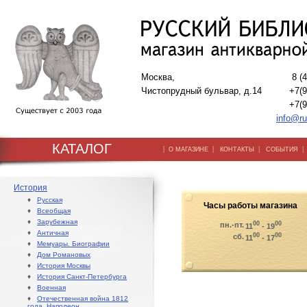
Москва,
8 (
Чистопрудный бульвар, д.14
+7(9
+7(9
info@ru
КАТАЛОГ
|
|
|
О МАГАЗИНЕ
КОНТАКТЫ
СОБЫТИЯ
История
♦
Русская
Часы работы магазина
♦
Всеобщая
♦
Зарубежная
00
00
пн.-пт.
11
- 19
♦
Античная
00
00
сб.
11
- 17
♦
Мемуары. Биографии
♦
Дом Романовых
♦
История Москвы
♦
История Санкт-Петербурга
♦
Военная
♦
Отечественная война 1812
года. Наполеон