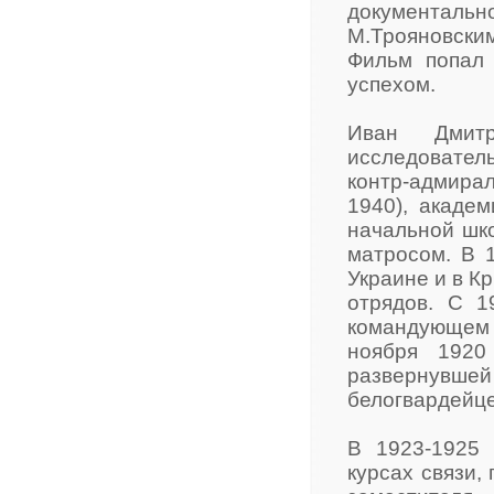
документальн
М.Трояновским
Фильм попал 
успехом.
Иван Дмитр
исследовател
контр-адмира
1940), акаде
начальной шк
матросом. В 1
Украине и в К
отрядов. С 1
командующем
ноября 1920
развернувше
белогвардейце
В 1923-1925 
курсах связи,