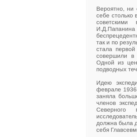
Вероятно, ни 
себе столько 
советскими 
И.Д.Папанина 
беспрецедент
так и по резу
стала первой
совершили в 
Одной из цен
подводных теч
Идею экспед
феврале 1936 
заняла больш
членов экспе
Северного
исследовател
должна была д
себя Главсевм