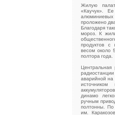
Жилую палат
«Каучук». Е
алюминиевых
проложено два
Благодаря так
мороз. К жил
общественно
продуктов с
весом около 
полтора года.
Центральная 
радиостанци
аварийной на
источником
аккумуляторо
динамо легко
ручным привод
полтонны. По
им. Каракозо