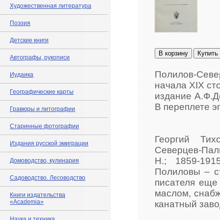
Художественная литература
Поэзия
Детские книги
В корзину
Купить
Автографы, рукописи
Полилов-Сев
Иудаика
начала XIX ст
Географические карты
издание А.Ф.Дев
В переплете э
Гравюры и литографии
Старинные фотографии
Георгий Тих
Издания русской эмиграции
Северцев-Пали
Н.; 1859-191
Домоводство, кулинария
Полиловы – с
Садоводство. Лесоводство
писателя еще 
маслом, снабж
Книги издательства
«Academia»
канатный заво
Наука и техника