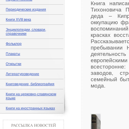
Книга напис
Тихоновича П
Периодические издания
деда – Кипр
Книги XVIII века
оккупацию фр
воспоминаний
Энциклопедии, словари,
справочники
красках восс
Рассказываетс
Фольклор
пребывании 
деятельност
Плакаты
европейски
Открытки
всесторонне:
заводов, ст
Литературоведение
семейный быт
Книговедение, библиография
мода.
Книги на церковно-славянском
языке
Книги на иностранных языках