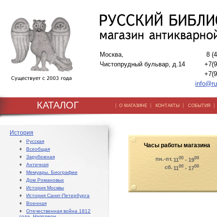
Москва,
8 (
Чистопрудный бульвар, д.14
+7(9
+7(9
info@ru
КАТАЛОГ
|
|
|
О МАГАЗИНЕ
КОНТАКТЫ
СОБЫТИЯ
История
♦
Русская
Часы работы магазина
♦
Всеобщая
♦
Зарубежная
00
00
пн.-пт.
11
- 19
♦
Античная
00
00
сб.
11
- 17
♦
Мемуары. Биографии
♦
Дом Романовых
♦
История Москвы
♦
История Санкт-Петербурга
♦
Военная
♦
Отечественная война 1812
года. Наполеон