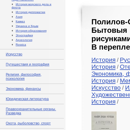
♦
История морского дела и
флота
♦
История дипломатии
♦
Азия
Полилов-
♦
Кавказ
♦
Украина и Крым
Бытовыя 
♦
История образования
♦
Этнография
рисунками
♦
Археология
♦
Rossica
В перепле
Искусство
История
Рус
/
Путешествия и география
История
Оте
/
Экономика, 
Религия, философия,
психология
История
Ме
/
Искусство
И
/
Экономика, финансы
Художествен
Юридическая литература
История
/
Правоохранительные органы.
Разведка
Охота, рыболовство, спорт