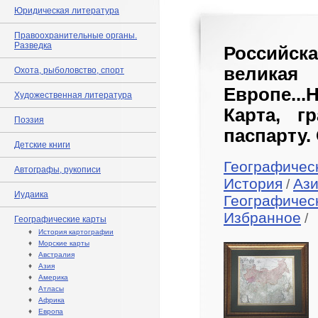
Юридическая литература
Правоохранительные органы.
Разведка
Российск
велика
Охота, рыболовство, спорт
Европе...
Художественная литература
Карта, г
Поэзия
паспарту.
Детские книги
Географичес
Автографы, рукописи
История
Аз
/
Иудаика
Географичес
Избранное
/
Географические карты
♦
История картографии
♦
Морские карты
♦
Австралия
♦
Азия
♦
Америка
♦
Атласы
♦
Африка
♦
Европа