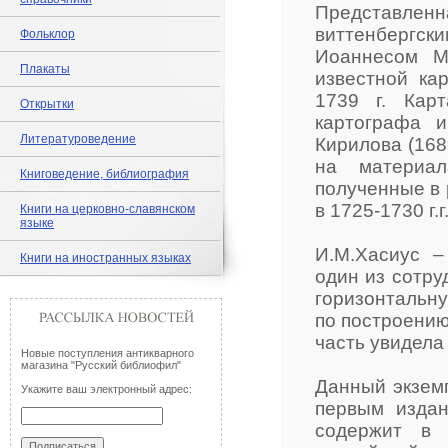
Представл
виттенбергс
Фольклор
Иоаннесом М
Плакаты
известной ка
1739 г. Кар
Открытки
картографа и
Литературоведение
Кирилова (168
на материал
Книговедение, библиография
полученные в 
в 1725-1730 г.г
Книги на церковно-славянском
языке
И.М.Хасиус –
Книги на иностранных языках
один из сотр
горизонтальн
по построению
часть увидела 
Новые поступления антикварного
магазина "Русский библиофил"
Данный экземп
Укажите ваш электронный адрес:
первым издан
содержит в 