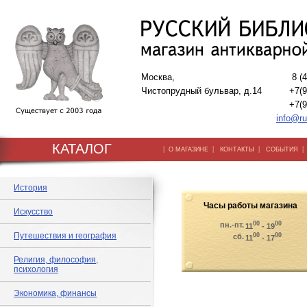
Москва,
8 (
Чистопрудный бульвар, д.14
+7(9
+7(9
info@ru
КАТАЛОГ
|
|
|
О МАГАЗИНЕ
КОНТАКТЫ
СОБЫТИЯ
История
Часы работы магазина
Искусство
00
00
пн.-пт.
11
- 19
Путешествия и география
00
00
сб.
11
- 17
Религия, философия,
психология
Экономика, финансы