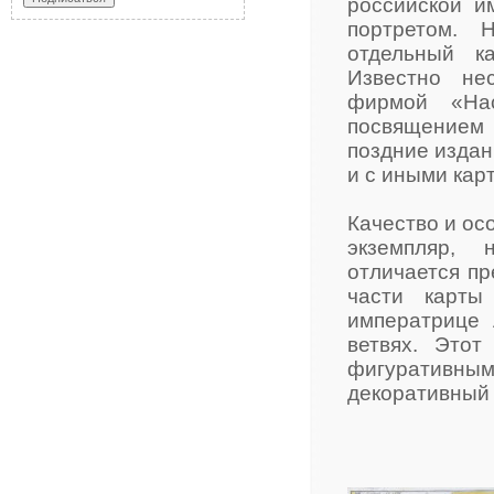
российской и
портретом. 
отдельный к
Известно не
фирмой «На
посвящением 
поздние издан
и с иными кар
Качество и ос
экземпляр, 
отличается п
части карты
императрице
ветвях. Это
фигуративны
декоративный