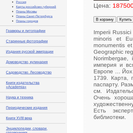
♦
Россия
Цена:
187500
♦
Карты российских губерний
♦
Планы Москвы
♦
Планы Санкт-Петербурга
В корзину
Купить
♦
Планы городов
Гравюры и литографии
Imperii Russici
minoris et Eu
Старинные фотографии
monumentis et 
Geographic regu
Издания русской эмиграции
Norimbergae,
Домоводство, кулинария
империя и вс
Европе … Йох
Садоводство. Лесоводство
1739. Карта, 
Книги издательства
паспарту. Разм
«Academia»
см. Издатель
Очень хороша
Наука и техника
художественн
Периодические издания
Есть экспер
библиотеки.
Книги XVIII века
Энциклопедии, словари,
справочники