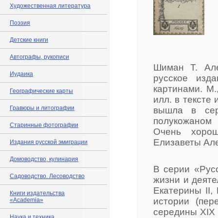
Художественная литература
Поэзия
Детские книги
Автографы, рукописи
Шиман Т. Ал
Иудаика
русское изд
картинами. М.,
Географические карты
илл. в тексте 
Гравюры и литографии
вышла в сер
полукожаном
Старинные фотографии
Очень хорош
Елизаветы Ал
Издания русской эмиграции
Домоводство, кулинария
В серии «Рус
Садоводство. Лесоводство
жизни и деяте
Екатерины II,
Книги издательства
истории (пер
«Academia»
середины XIX 
Наука и техника