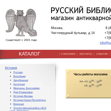
Москва,
8 (
Чистопрудный бульвар, д.14
+7(9
+7(9
info@ru
КАТАЛОГ
|
|
|
О МАГАЗИНЕ
КОНТАКТЫ
СОБЫТИЯ
История
♦
Русская
Часы работы магазина
♦
Всеобщая
♦
Зарубежная
00
00
пн.-пт.
11
- 19
♦
Античная
00
00
сб.
11
- 17
♦
Мемуары. Биографии
♦
Дом Романовых
♦
История Москвы
♦
История Санкт-Петербурга
♦
Военная
♦
Отечественная война 1812
года. Наполеон