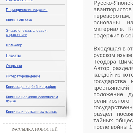
Русско-Японс
авантюристов 
Периодические издания
переворотам
Книги XVIII века
основаны на
материале. К
Энциклопедии, словари,
содержит в се
справочники
Фольклор
Входящая в эт
русском языке
Плакаты
Теодора Шима
Открытки
Автор раздел
каждой из кот
Литературоведение
государства 
Книговедение, библиография
крестьянски
положение д
Книги на церковно-славянском
религиозног
языке
государстве
Книги на иностранных языках
раздел посв
тайных общес
после войны 1