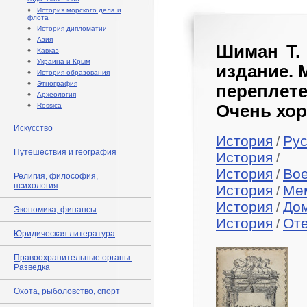
♦
История морского дела и
флота
♦
История дипломатии
♦
Азия
Шиман Т.
♦
Кавказ
♦
Украина и Крым
издание. 
♦
История образования
♦
Этнография
переплете
♦
Археология
♦
Rossica
Очень хор
Искусство
История
Рус
/
Путешествия и география
История
/
История
Во
/
Религия, философия,
психология
История
Ме
/
История
До
/
Экономика, финансы
История
Оте
/
Юридическая литература
Правоохранительные органы.
Разведка
Охота, рыболовство, спорт