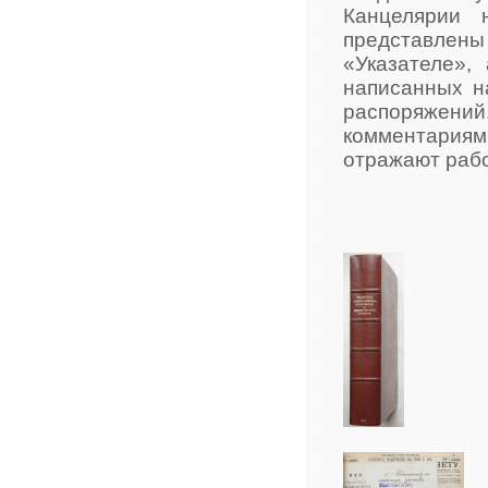
Канцелярии 
представлен
«Указателе»,
написанных н
распоряжени
комментариями
отражают рабо