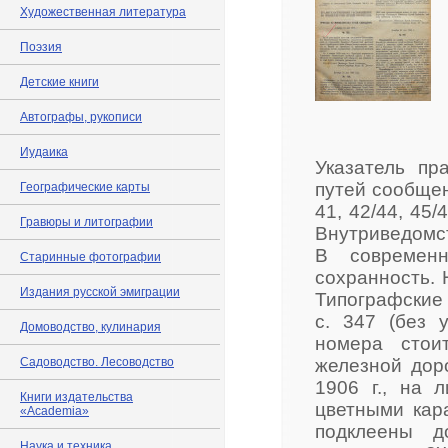
Художественная литература
Поэзия
Детские книги
Автографы, рукописи
Иудаика
Указатель пр
путей сообщен
Географические карты
41, 42/44, 45/
Гравюры и литографии
Внутриведомст
В современн
Старинные фотографии
сохранность. 
Издания русской эмиграции
Типографские с
с. 347 (без 
Домоводство, кулинария
номера стои
Садоводство. Лесоводство
железной дор
1906 г., на 
Книги издательства
цветными кар
«Academia»
подклеены д
Наука и техника