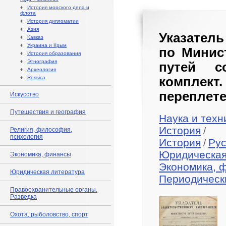
♦
История морского дела и
флота
♦
История дипломатии
♦
Азия
Указател
♦
Кавказ
♦
Украина и Крым
по Минис
♦
История образования
♦
Этнография
путей с
♦
Археология
♦
Rossica
комплек
переплете
Искусство
Путешествия и география
Наука и техн
История
/
Религия, философия,
психология
История
Рус
/
Юридическая
Экономика, финансы
Экономика, 
Юридическая литература
Периодическ
Правоохранительные органы.
Разведка
Охота, рыболовство, спорт