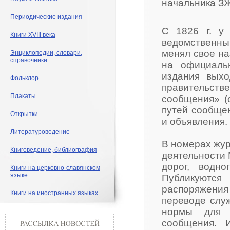
начальника З
Периодические издания
С 1826 г. у
Книги XVIII века
ведомственный
менял свое на
Энциклопедии, словари,
справочники
на официаль
издания выхо
Фольклор
правительст
Плакаты
сообщения» (
путей сообще
Открытки
и объявления.
Литературоведение
В номерах жу
Книговедение, библиография
деятельности 
дорог, водн
Книги на церковно-славянском
языке
Публикуютс
распоряжени
Книги на иностранных языках
переводе слу
нормы для 
сообщения. 