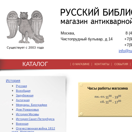
Москва,
8 (
Чистопрудный бульвар, д.14
+7(9
+7(9
info@ru
КАТАЛОГ
|
|
|
О МАГАЗИНЕ
КОНТАКТЫ
СОБЫТИЯ
История
♦
Русская
Часы работы магазина
♦
Всеобщая
♦
Зарубежная
00
00
пн.-пт.
11
- 19
♦
Античная
00
00
сб.
11
- 17
♦
Мемуары. Биографии
♦
Дом Романовых
♦
История Москвы
♦
История Санкт-Петербурга
♦
Военная
♦
Отечественная война 1812
года. Наполеон