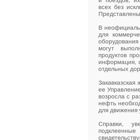
и поездов, и
всех без иск
Представлены 
В неофициальн
для коммерче
оборудования
могут выпол
продуктов про
информация, 
отдельных дор
Закавказская 
ее Управление
возросла с р
нефть необход
для движения 
Справки, у
подклеенные
свидетельству