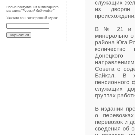
служащих жел
Новые поступления антикварного
из дворян 
магазина "Русский библиофил"
происхождени
Укажите ваш электронный адрес:
В № 21 и в 
минерального 
района Юга Ро
количество 
Донецкого
направлениям
Совета о соде
Байкал. В ж
пенсионного 
служащих до
группах работ
В издании пр
о перевозка
перевозок и д
сведения об о