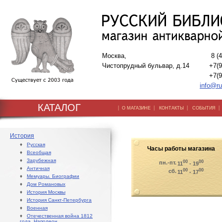
Москва,
8 (
Чистопрудный бульвар, д.14
+7(9
+7(9
info@ru
КАТАЛОГ
|
|
|
О МАГАЗИНЕ
КОНТАКТЫ
СОБЫТИЯ
История
♦
Русская
Часы работы магазина
♦
Всеобщая
♦
Зарубежная
00
00
пн.-пт.
11
- 19
♦
Античная
00
00
сб.
11
- 17
♦
Мемуары. Биографии
♦
Дом Романовых
♦
История Москвы
♦
История Санкт-Петербурга
♦
Военная
♦
Отечественная война 1812
года. Наполеон