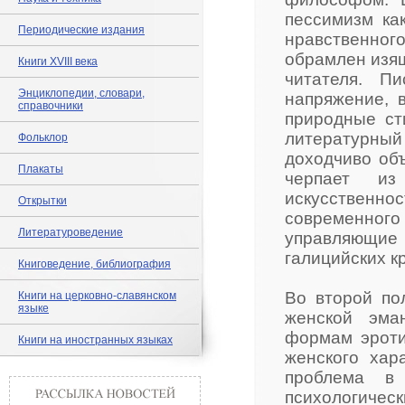
пессимизм ка
Периодические издания
нравственног
обрамлен изя
Книги XVIII века
читателя. Пи
Энциклопедии, словари,
напряжение, 
справочники
природные ст
литературный 
Фольклор
доходчиво объ
Плакаты
черпает из
искусствен
Открытки
современного
Литературоведение
управляющие
галицийских к
Книговедение, библиография
Во второй по
Книги на церковно-славянском
языке
женской эма
формам эроти
Книги на иностранных языках
женского хар
проблема в 
психологическ