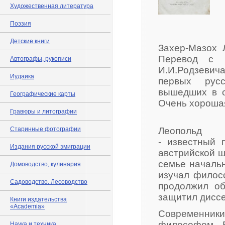
Художественная литература
Поэзия
Детские книги
Захер-Мазох 
Перевод с н
Автографы, рукописи
И.И.Родзевича
Иудаика
первых русс
вышедших в о
Географические карты
Очень хорошая
Гравюры и литографии
Старинные фотографии
Леополь
- известный 
Издания русской эмиграции
австрийской ш
семье начальн
Домоводство, кулинария
изучал филос
Садоводство. Лесоводство
продолжил об
защитил диссе
Книги издательства
«Academia»
Современники
философом. В
Наука и техника