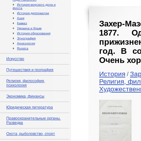
♦
История морского дела и
флота
♦
История дипломатии
♦
Азия
Захер-Ма
♦
Кавказ
♦
Украина и Крым
1877. О
♦
История образования
♦
Этнография
прижизн
♦
Археология
♦
Rossica
год. В с
Очень хор
Искусство
Путешествия и география
История
За
/
Религия, фил
Религия, философия,
психология
Художествен
Экономика, финансы
Юридическая литература
Правоохранительные органы.
Разведка
Охота, рыболовство, спорт