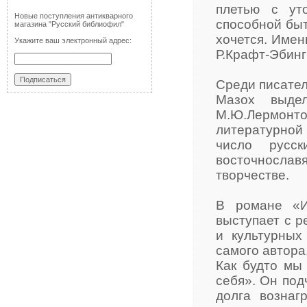
плетью с ут
Новые поступления антикварного
способной быт
магазина "Русский библиофил"
хочется. Имен
Укажите ваш электронный адрес:
Р.Крафт-Эбинг
Среди писател
Мазох выдел
М.Ю.Лермонто
литературной 
число русс
восточносла
творчестве.
В романе «И
выступает с р
и культурных
самого автора
Как будто мы
себя». Он под
долга вознаг