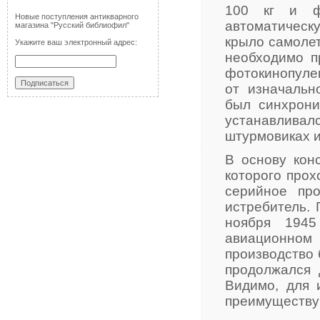
100 кг и фо
Новые поступления антикварного
автоматическ
магазина "Русский библиофил"
крыло самолет
Укажите ваш электронный адрес:
необходимо п
фотокинопуле
от изначальн
был синхрони
устанавлив
штурмовиках и
В основу конс
которого прох
серийное пр
истребитель.
ноября 1945
авиационном
производство 
продолжался 
Видимо, для 
преимуществу