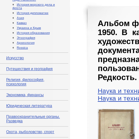
♦
История морского дела и
флота
♦
История дипломатии
♦
Азия
Альбом фо
♦
Кавказ
♦
Украина и Крым
1950. В 
♦
История образования
♦
Этнография
художес
♦
Археология
♦
Rossica
докуме
предна
Искусство
пользов
Путешествия и география
Редкость.
Религия, философия,
психология
Наука и техн
Экономика, финансы
Наука и техн
Юридическая литература
Правоохранительные органы.
Разведка
Охота, рыболовство, спорт