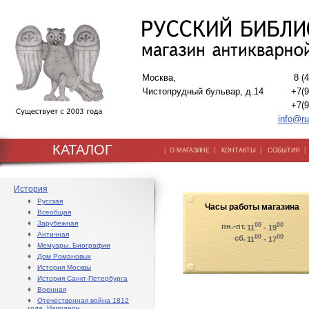
Москва,
8 (
Чистопрудный бульвар, д.14
+7(9
+7(9
info@ru
КАТАЛОГ
|
|
|
О МАГАЗИНЕ
КОНТАКТЫ
СОБЫТИЯ
История
♦
Русская
Часы работы магазина
♦
Всеобщая
♦
Зарубежная
00
00
пн.-пт.
11
- 19
♦
Античная
00
00
сб.
11
- 17
♦
Мемуары. Биографии
♦
Дом Романовых
♦
История Москвы
♦
История Санкт-Петербурга
♦
Военная
♦
Отечественная война 1812
года. Наполеон