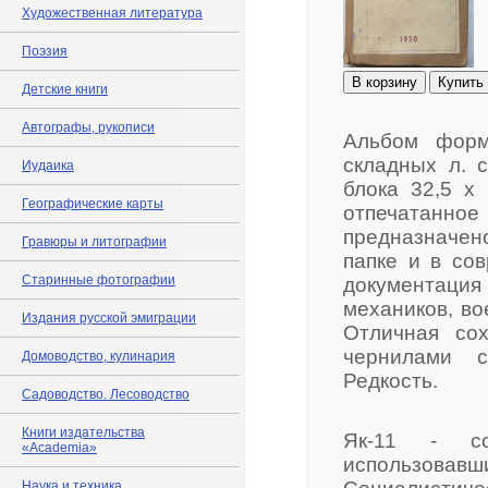
Художественная литература
Поэзия
В корзину
Купить
Детские книги
Автографы, рукописи
Альбом форм
складных л. 
Иудаика
блока 32,5 х
Географические карты
отпечатанное
предназначен
Гравюры и литографии
папке и в со
Старинные фотографии
документаци
механиков, во
Издания русской эмиграции
Отличная сох
чернилами с
Домоводство, кулинария
Редкость.
Садоводство. Лесоводство
Книги издательства
Як-11 - сов
«Academia»
использовавши
Наука и техника