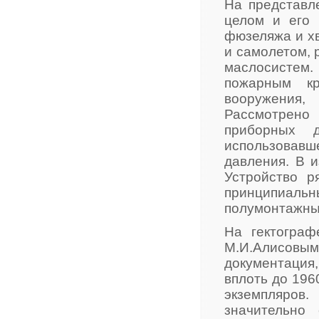
На представл
целом и его 
фюзеляжа и хв
и самолетом, 
маслосистем
пожарным кр
вооружения
Рассмотрено 
приборных д
использовав
давления. В 
Устройство р
принципиа
полумонтажны
На гектограф
М.И.Алисов
документация,
вплоть до 196
экземпляров.
значительно