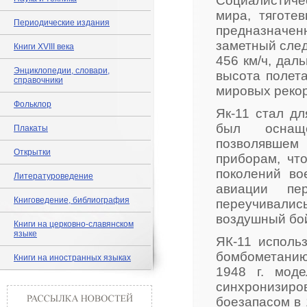
Социалистичес
мира, тяготе
Периодические издания
предназначенн
заметный след
Книги XVIII века
456 км/ч, дал
Энциклопедии, словари,
высота полет
справочники
мировых рекор
Фольклор
Як-11 стал д
был оснащ
Плакаты
позволявшем
Открытки
приборам, чт
поколений во
Литературоведение
авиации пе
Книговедение, библиография
переучивали
воздушный бой
Книги на церковно-славянском
языке
ЯК-11 исполь
бомбометанию
Книги на иностранных языках
1948 г. мод
синхронизиров
боезапасом в 