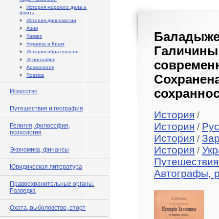
♦
История морского дела и
флота
♦
История дипломатии
♦
Азия
Баладыже
♦
Кавказ
♦
Украина и Крым
Галичины
♦
История образования
♦
Этнография
совреме
♦
Археология
♦
Rossica
Сохранен
сохраннос
Искусство
Путешествия и география
История
/
История
Рус
/
Религия, философия,
психология
История
За
/
История
Укр
/
Экономика, финансы
Путешествия
Юридическая литература
Автографы, 
Правоохранительные органы.
Разведка
Охота, рыболовство, спорт