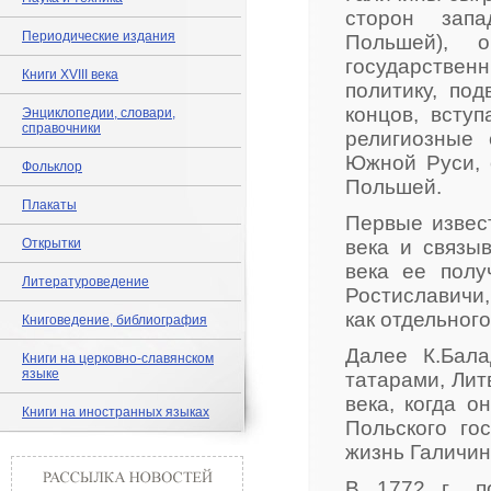
сторон запа
Периодические издания
Польшей), 
государстве
Книги XVIII века
политику, под
концов, всту
Энциклопедии, словари,
справочники
религиозные 
Южной Руси, 
Фольклор
Польшей.
Плакаты
Первые извест
Открытки
века и связы
века ее полу
Литературоведение
Ростиславичи,
как отдельного
Книговедение, библиография
Далее К.Бал
Книги на церковно-славянском
языке
татарами, Лит
века, когда о
Книги на иностранных языках
Польского го
жизнь Галичины
В 1772 г., п