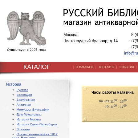
Москва,
8 (
Чистопрудный бульвар, д.14
+7(9
+7(9
info@ru
КАТАЛОГ
|
|
|
О МАГАЗИНЕ
КОНТАКТЫ
СОБЫТИЯ
История
♦
Русская
Часы работы магазина
♦
Всеобщая
♦
Зарубежная
00
00
пн.-пт.
11
- 19
♦
Античная
00
00
сб.
11
- 17
♦
Мемуары. Биографии
♦
Дом Романовых
♦
История Москвы
♦
История Санкт-Петербурга
♦
Военная
♦
Отечественная война 1812
года. Наполеон