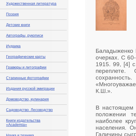
Художественная литература
Поэзия
Детские книги
Автографы, рукописи
Иудаика
Баладыженко 
очерках. С 60-
Географические карты
1915. 99, [4]
Гравюры и литографии
переплете. 
сохранность
Старинные фотографии
«Многоуважае
Издания русской эмиграции
К.Ш.».
Домоводство, кулинария
В настоящем 
Садоводство. Лесоводство
положении те
наиболее кру
Книги издательства
«Academia»
населения. О
Галичины сыгр
Наука и техника