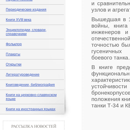
и сравнитель
узлов и агрега
Периодические издания
Вышедшая в 1
Книги XVIII века
войны, книга
Энциклопедии, словари,
инженеров и
справочники
отечественн
точностью бы
Фольклор
гусеничных м
Плакаты
боевого танка.
Открытки
В книге пред
функциональ
Литературоведение
характеристик
Книговедение, библиография
устойчивос
бронекорпусо
Книги на церковно-славянском
положения кни
языке
танки Т-34 и 
Книги на иностранных языках