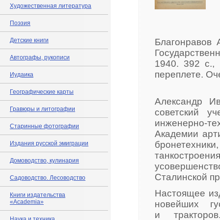
Художественная литература
Поэзия
Детские книги
Благонравов А
Государстве
Автографы, рукописи
1940. 392 с.
переплете. Оч
Иудаика
Географические карты
Александр Ив
Гравюры и литографии
советский уч
инженерно-те
Старинные фотографии
Академии арти
бронетехники
Издания русской эмиграции
танкострое
Домоводство, кулинария
усовершенств
Сталинской пр
Садоводство. Лесоводство
Настоящее из
Книги издательства
«Academia»
новейших г
и тракторо
Наука и техника