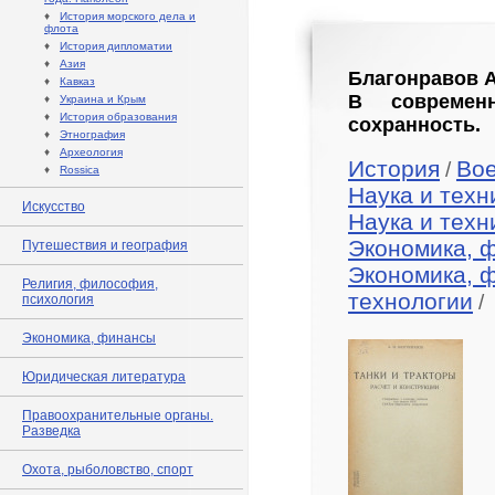
♦
История морского дела и
флота
♦
История дипломатии
♦
Азия
Благонравов А.
♦
Кавказ
В современ
♦
Украина и Крым
♦
История образования
сохранность.
♦
Этнография
♦
Археология
История
Во
/
♦
Rossica
Наука и техн
Искусство
Наука и техн
Экономика, 
Путешествия и география
Экономика, 
Религия, философия,
технологии
/
психология
Экономика, финансы
Юридическая литература
Правоохранительные органы.
Разведка
Охота, рыболовство, спорт