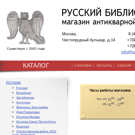
Москва,
8 (
Чистопрудный бульвар, д.14
+7(9
+7(9
info@ru
КАТАЛОГ
|
|
|
О МАГАЗИНЕ
КОНТАКТЫ
СОБЫТИЯ
История
♦
Русская
Часы работы магазина
♦
Всеобщая
♦
Зарубежная
00
00
пн.-пт.
11
- 19
♦
Античная
00
00
сб.
11
- 17
♦
Мемуары. Биографии
♦
Дом Романовых
♦
История Москвы
♦
История Санкт-Петербурга
♦
Военная
♦
Отечественная война 1812
года. Наполеон