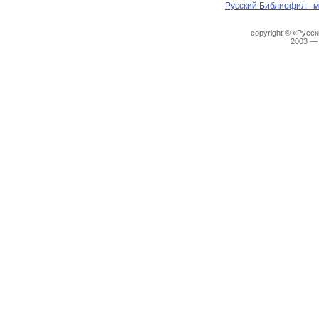
Русский Библиофил - м
copyright © «Русс
2003 —