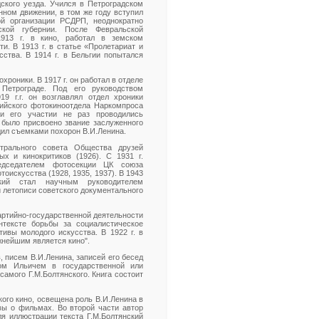
ского уезда. Учился в Петроградском
нном движении, в том же году вступил
й организации РСДРП, неоднократно
кой губернии. После Февральской
913 г. в кино, работал в земском
и. В 1913 г. в статье «Пролетариат и
сства. В 1914 г. в Бельгии попытался
хроники. В 1917 г. он работал в отделе
 Петрограде. Под его руководством
9 г.г. он возглавлял отдел хроники
ссийского фотокиноотдела Наркомпроса
и его участии не раз проводились
 было присвоено звание заслуженного
дил съемками похорон В.И.Ленина.
нтрального совета Общества друзей
ых и кинокритиков (1926). С 1931 г.
едседателем фотосекции ЦК союза
оискусства (1928, 1935, 1937). В 1943
кий стал научным руководителем
 летописи советского документального
артийно-государственной деятельности
нтексте борьбы за социалистическое
ивы молодого искусства. В 1922 г. в
ажнейшим является кино".
 писем В.И.Ленина, записей его бесед
ом Ильичем в государственной или
амого Г.М.Болтянского. Книга состоит
ого кино, освещена роль В.И.Ленина в
вы о фильмах. Во второй части автор
я иллюстрации текста Г.М.Болтянский