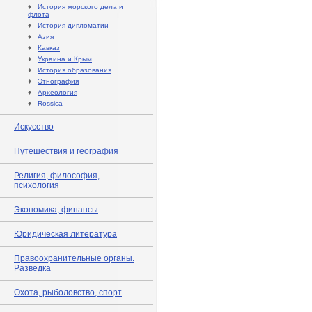
♦
История морского дела и
флота
♦
История дипломатии
♦
Азия
♦
Кавказ
♦
Украина и Крым
♦
История образования
♦
Этнография
♦
Археология
♦
Rossica
Искусство
Путешествия и география
Религия, философия,
психология
Экономика, финансы
Юридическая литература
Правоохранительные органы.
Разведка
Охота, рыболовство, спорт