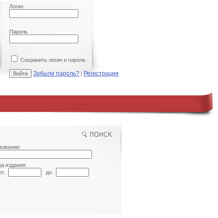
Логин
Пароль
Сохранить логин и пароль
Забыли пароль?
Регистрация
|
азвание:
од издания:
т:
до: