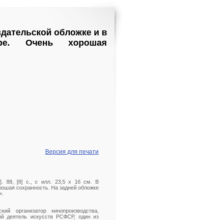
издательской обложке и в
яре. Очень хорошая
Версия для печати
. 88, [8] с., с илл. 23,5 х 16 см. В
рошая сохранность. На задней обложке
».
кий организатор кинопроизводства,
ный деятель искусств РСФСР, один из