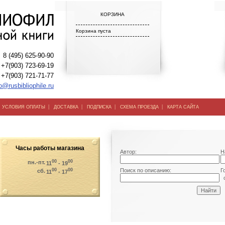
КОРЗИНА
Корзина пуста
8 (495) 625-90-90
+7(903) 723-69-19
+7(903) 721-71-77
o@rusbibliophile.ru
|
|
|
|
|
УСЛОВИЯ ОПЛАТЫ
ДОСТАВКА
ПОДПИСКА
СХЕМА ПРОЕЗДА
КАРТА САЙТА
Часы работы магазина
Автор:
Н
00
00
пн.-пт.
11
- 19
00
00
Поиск по описанию:
Г
сб.
11
- 17
о