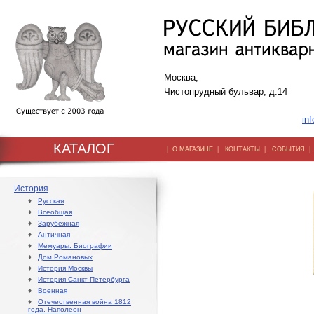
Москва,
Чистопрудный бульвар, д.14
inf
КАТАЛОГ
|
|
|
О МАГАЗИНЕ
КОНТАКТЫ
СОБЫТИЯ
История
♦
Русская
♦
Всеобщая
♦
Зарубежная
♦
Античная
♦
Мемуары. Биографии
♦
Дом Романовых
♦
История Москвы
♦
История Санкт-Петербурга
♦
Военная
♦
Отечественная война 1812
года. Наполеон