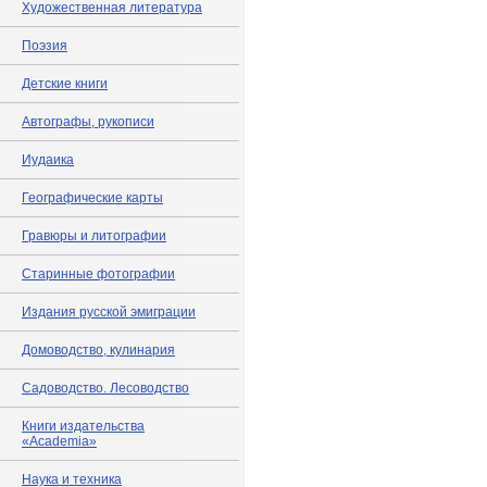
Художественная литература
Поэзия
Детские книги
Автографы, рукописи
Иудаика
Географические карты
Гравюры и литографии
Старинные фотографии
Издания русской эмиграции
Домоводство, кулинария
Садоводство. Лесоводство
Книги издательства
«Academia»
Наука и техника