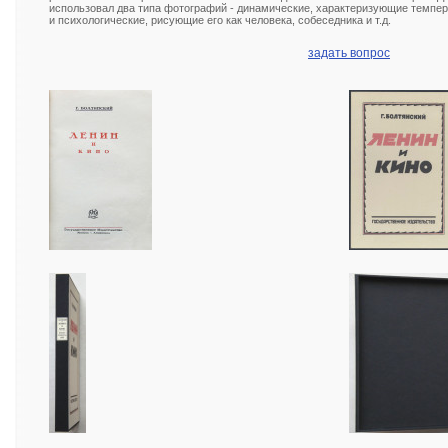
использовал два типа фотографий - динамические, характеризующие темпера
и психологические, рисующие его как человека, собеседника и т.д.
задать вопрос