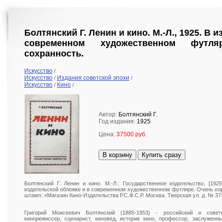
Болтянский Г. Ленин и кино. М.-Л., 1925. В 
современном художественном футл
сохранность.
Искусство
/
Искусство
Издания советской эпохи
/
/
Искусство
Кино
/
/
Автор:
Болтянский Г.
Год издания:
1925
Цена:
37500 руб.
В корзину
Купить сразу
Болтянский Г. Ленин и кино. М.-Л.: Государственное издательство, [1925]
издательской обложке и в современном художественном футляре. Очень хо
штамп: «Магазин Кино-Издательства Р.С.Ф.С.Р. Москва. Тверская ул. д. № 37
Григорий Моисеевич Болтянский (1885-1953) - российский и советс
кинорежиссер, сценарист, киновед, историк кино, профессор, заслужен