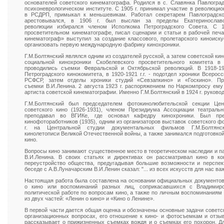
основателей советского кинематографа. Родился в с. Славянка Павлоград
психоневрологическом институте. С 1905 г. принимал участие в революцио
в РСДРП, примыкал к меньшевикам. Работал секретарем Павлоградско
арестовывался, в 1906 г. был выслан за пределы Екатеринославс
революции избирался членом Исполкома Петроградского Совета. С 1
просветительном кинематографе, писал сценарии и статьи в рабочей печат
кинематограф» выступил за создание классового, пролетарского киноиску
организовать первую международную фабрику кинохроники.
Г.М.Болтянский являлся одним из создателей русской, а затем советской кино
социальной кинохроники Скобелевского просветительного комитета в
проводились съемки Февральской и Октябрьской революций. В 1918-191
Петроградского кинокомитета, в 1920-1921 г.г. - подотдел хроники Всеро
РСФСР, затем отделы хроники студий «Севзапкино» и «Госкино». Пр
съемки В.И.Ленина. 2 августа 1923 г. распоряжением по Наркомпросу ему
артиста советской кинематографии. Именно Г.М.Болтянский в 1924 г. руково
Г.М.Болтянский был председателем фотокинолюбительской секции Це
советского кино (1926-1931), членом Президиума Ассоциации театральн
преподавал во ВГИКе, где основал кафедру кинохроники. Был пр
кинофотоработников (1935), одним из организаторов выставок советского фот
г. на Центральной студии документальных фильмов Г.М.Болтянс
кинолетописи Великой Отечественной войны, а также занимался подготовкой
кино.
Вопросы кино занимают существенное место в теоретическом наследии и п
В.И.Ленина. В своих статьях и директивах он рассматривал кино в ко
переустройство общества, предугадывая большие возможности и перспект
беседе с А.В.Луначарским В.И.Ленин сказал: "... из всех искусств для нас в
Настоящая работа была составлена на основании официальных документов,
о кино или воспоминаний разных лиц, соприкасавшихся с Владимир
политической работе по вопросам кино, а также по личным воспоминаниям с
из двух частей: «Ленин о кино» и «Кино о Ленине».
В первой части дается общая оценка и обозначены основные задачи советск
организационных вопросах, его отношение к кино- и фотосъемкам и отзы
рассказывает о прижизненных съемках вождя и о съемках его похорон. Дл