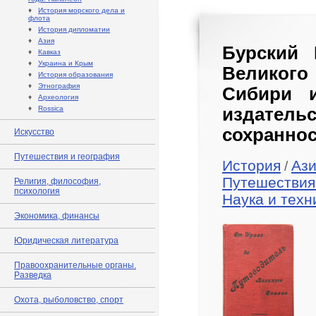
♦
История морского дела и
флота
♦
История дипломатии
♦
Азия
Бурский 
♦
Кавказ
♦
Украина и Крым
Великого
♦
История образования
♦
Этнография
Сибири и
♦
Археология
♦
Rossica
издате
сохраннос
Искусство
Путешествия и география
История
Аз
/
Путешествия
Религия, философия,
психология
Наука и техн
Экономика, финансы
Юридическая литература
Правоохранительные органы.
Разведка
Охота, рыболовство, спорт