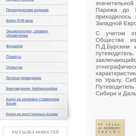
значительной
Парижа до П
Периодические издания
приходилось 
Книги XVIII века
Западной Евро
Энциклопедии, словари,
С учетом эт
справочники
Общества из
П.Д.Бурским
Фольклор
путеводитель.
Плакаты
заключающийс
этнографиче
Открытки
характеристи
Литературоведение
по Уралу, Си
Путеводител
Книговедение, библиография
Сибири и Даль
Книги на церковно-славянском
языке
Книги на иностранных языках