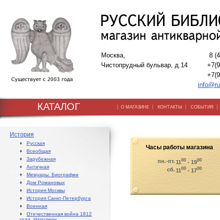
Москва,
8 (
Чистопрудный бульвар, д.14
+7(9
+7(9
info@ru
КАТАЛОГ
|
|
|
О МАГАЗИНЕ
КОНТАКТЫ
СОБЫТИЯ
История
♦
Русская
Часы работы магазина
♦
Всеобщая
♦
Зарубежная
00
00
пн.-пт.
11
- 19
♦
Античная
00
00
сб.
11
- 17
♦
Мемуары. Биографии
♦
Дом Романовых
♦
История Москвы
♦
История Санкт-Петербурга
♦
Военная
♦
Отечественная война 1812
года. Наполеон