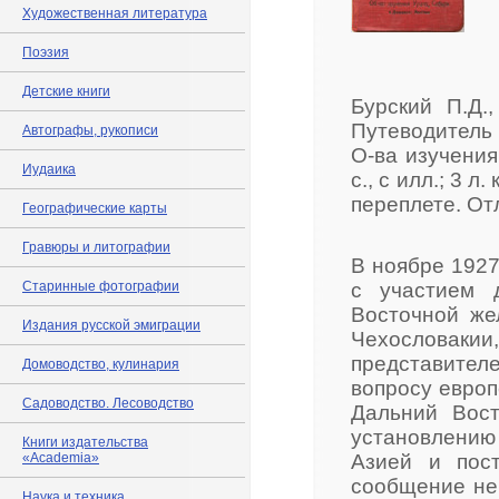
Художественная литература
Поэзия
Детские книги
Бурский П.Д.
Путеводитель 
Автографы, рукописи
О-ва изучения
Иудаика
с., с илл.; 3 л
переплете. От
Географические карты
Гравюры и литографии
В ноябре 1927
Старинные фотографии
с участием 
Восточной же
Издания русской эмиграции
Чехословакии,
представител
Домоводство, кулинария
вопросу европ
Садоводство. Лесоводство
Дальний Вост
установлению
Книги издательства
«Academia»
Азией и пост
сообщение не 
Наука и техника