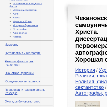
♦
История морского дела и
флота
♦
История дипломатии
♦
Азия
Чеканов
♦
Кавказ
♦
Украина и Крым
самоуни
♦
История образования
♦
Этнография
Христа.
♦
Археология
♦
Rossica
диссерт
первоиера
Искусство
автографо
Путешествия и география
Хорошая с
Религия, философия,
психология
История
Укр
/
Экономика, финансы
Религия, фил
Религия, фил
Юридическая литература
сектантство
/
Правоохранительные органы.
Автографы, 
Разведка
Охота, рыболовство, спорт