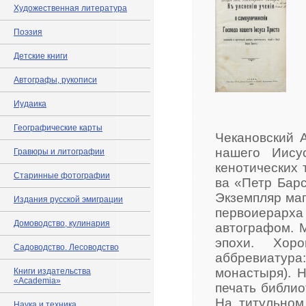
Художественная литература
Поэзия
Детские книги
Автографы, рукописи
Иудаика
Географические карты
Чекановский 
нашего Иису
Гравюры и литографии
кенотических 
Старинные фотографии
ва «Петр Барск
Экземпляр маг
Издания русской эмиграции
первоиерар
Домоводство, кулинария
автографом. 
эпохи. Хор
Садоводство. Лесоводство
аббревиатура:
монастыря). 
Книги издательства
«Academia»
печать библио
На титульном
Наука и техника