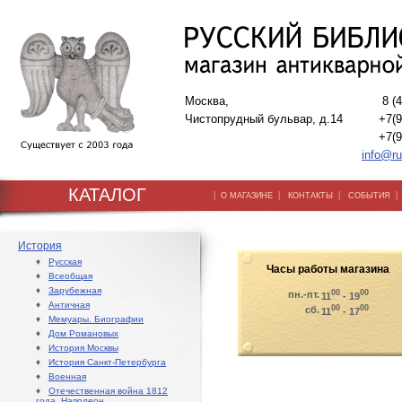
Москва,
8 (
Чистопрудный бульвар, д.14
+7(9
+7(9
info@ru
КАТАЛОГ
|
|
|
О МАГАЗИНЕ
КОНТАКТЫ
СОБЫТИЯ
История
♦
Русская
Часы работы магазина
♦
Всеобщая
♦
Зарубежная
00
00
пн.-пт.
11
- 19
♦
Античная
00
00
сб.
11
- 17
♦
Мемуары. Биографии
♦
Дом Романовых
♦
История Москвы
♦
История Санкт-Петербурга
♦
Военная
♦
Отечественная война 1812
года. Наполеон