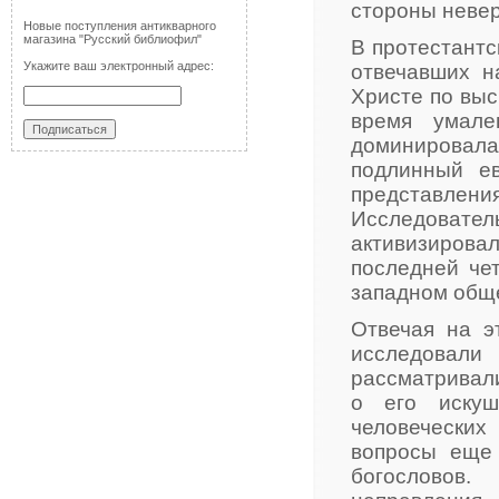
стороны невер
Новые поступления антикварного
магазина "Русский библиофил"
В протестантс
Укажите ваш электронный адрес:
отвечавших н
Христе по выс
время умале
доминировал
подлинный ев
представле
Исследователь
активизировал
последней чет
западном обще
Отвечая на э
исследовали
рассматривали
о его искуш
человеческих
вопросы еще 
богословов.