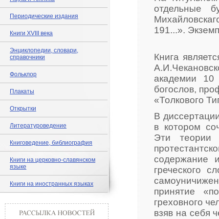
отдельные б
Периодические издания
Михайловскаго
191...». Экзе
Книги XVIII века
Энциклопедии, словари,
Книга являетс
справочники
А.И.Чекановск
Фольклор
академии 10
богослов, про
Плакаты
«Толкового Ти
Открытки
В диссертации
в котором со
Литературоведение
Эти теории 
Книговедение, библиография
протестантск
содержание и
Книги на церковно-славянском
языке
греческого с
самоуничижен
Книги на иностранных языках
принятие «п
греховного че
взяв на себя 