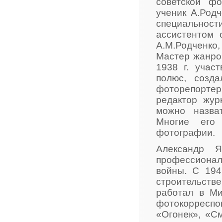
советской фо
ученик А.Родч
специальнос
ассистентом 
А.М.Родченко
Мастер жанро
1938 г. учас
полюс, созда
фоторепорте
редактор жур
можно назва
Многие его
фотографии.
Александр Я
профессионал
войны. С 194
строительстве
работал в Ми
фотокорресп
«Огонек», «См