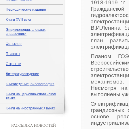
1918-1919 г.г
Гражданской
Периодические издания
гидроэлектр
Книги XVIII века
электростанци
В.И.Ленина б
Энциклопедии, словари,
электрификац
справочники
план развит
Фольклор
электрификац
Плакаты
Планом ГОЭ
Всероссийс
Открытки
строительс
Литературоведение
электростанци
механизмов,
Книговедение, библиография
Несмотря на
выполнены уже
Книги на церковно-славянском
языке
Электрифика
Книги на иностранных языках
грандиозных 
основе реа
индустриализ