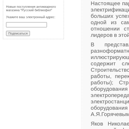
Настоящее па
Новые поступления антикварного
электрификац
магазина "Русский библиофил"
больших успе
Укажите ваш электронный адрес:
одной из са
отношении с
лидеров в это
В предста
разноформат
иллюстрирующ
содержит сл
Строительст
работы, пере
работы); Ст
оборудования
электроперед
электростанци
оборудовани
А.Я.Горячевым
Яков Никола