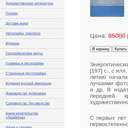
Художественная литература
Поэзия
Детские книги
Автографы, рукописи
Цена:
85000 
Иудаика
В корзину
Купить
Географические карты
Гравюры и литографии
Энергетическ
[197] с., с ил
Старинные фотографии
летию начал
лучшими фото
Издания русской эмиграции
и др. В изда
Домоводство, кулинария
передней 
художественно
Садоводство. Лесоводство
Книги издательства
С первых лет
«Academia»
первостепенн
Наука и техника