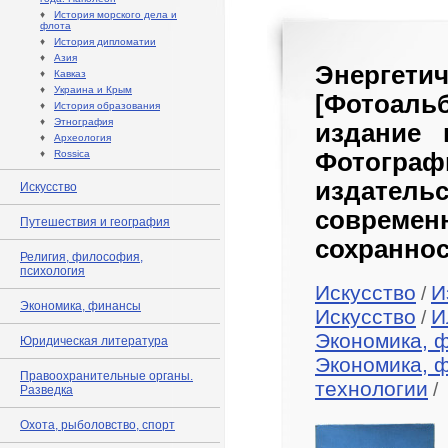
♦
История морского дела и
флота
♦
История дипломатии
♦
Азия
Энергет
♦
Кавказ
♦
Украина и Крым
[Фотоальб
♦
История образования
♦
Этнография
издание 
♦
Археология
♦
Rossica
Фотографи
издатель
Искусство
совреме
Путешествия и география
сохраннос
Религия, философия,
психология
Искусство
И
/
Экономика, финансы
Искусство
И
/
Экономика, 
Юридическая литература
Экономика, 
Правоохранительные органы.
технологии
/
Разведка
Охота, рыболовство, спорт