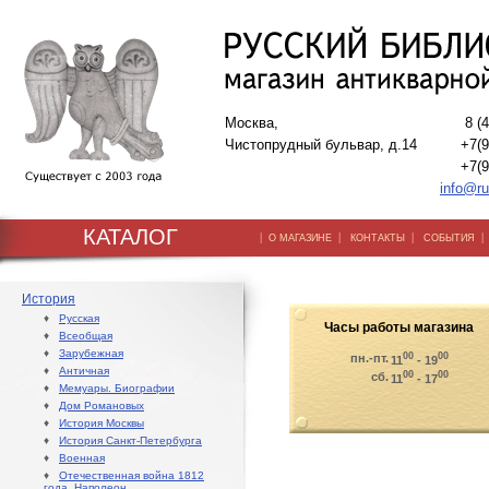
Москва,
8 (
Чистопрудный бульвар, д.14
+7(9
+7(9
info@ru
КАТАЛОГ
|
|
|
О МАГАЗИНЕ
КОНТАКТЫ
СОБЫТИЯ
История
♦
Русская
Часы работы магазина
♦
Всеобщая
♦
Зарубежная
00
00
пн.-пт.
11
- 19
♦
Античная
00
00
сб.
11
- 17
♦
Мемуары. Биографии
♦
Дом Романовых
♦
История Москвы
♦
История Санкт-Петербурга
♦
Военная
♦
Отечественная война 1812
года. Наполеон