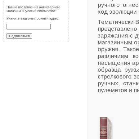
ручного огнес
Новые поступления антикварного
ход эволюции 
магазина "Русский библиофил"
Укажите ваш электронный адрес:
Тематически В.
представлен
заряжания с д
магазинным ор
оружия. Тако
различием к
насыщения ар
образца ружь
стрелкового в
ручных, стан
пулеметов и п