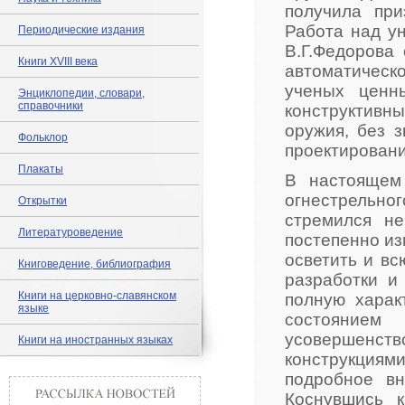
получила пр
Работа над у
Периодические издания
В.Г.Федорова
Книги XVIII века
автоматическ
ученых ценн
Энциклопедии, словари,
справочники
конструктивны
оружия, без 
Фольклор
проектировани
Плакаты
В настоящем 
огнестрельно
Открытки
стремился не
Литературоведение
постепенно из
осветить и вс
Книговедение, библиография
разработки и
Книги на церковно-славянском
полную харак
языке
состояние
усовершенст
Книги на иностранных языках
конструкциям
подробное в
Коснувшись 