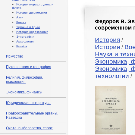
♦
История морского дела и
флота
♦
История дипломатии
♦
Азия
Федоров В. Эво
♦
Кавказ
современном п
♦
Украина и Крым
♦
История образования
♦
Этнография
История
/
♦
Археология
История
Во
/
♦
Rossica
Наука и техн
Искусство
Экономика, 
Путешествия и география
Экономика, 
технологии
/
Религия, философия,
психология
Экономика, финансы
Юридическая литература
Правоохранительные органы.
Разведка
Охота, рыболовство, спорт