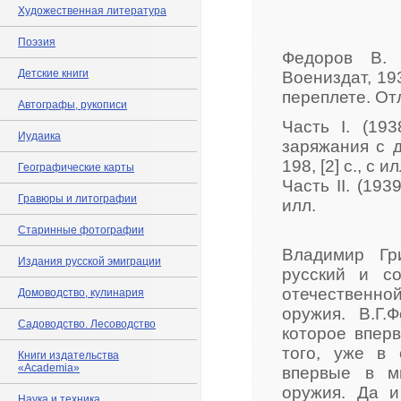
Художественная литература
Поэзия
Федоров В. 
Детские книги
Воениздат, 19
переплете. От
Автографы, рукописи
Часть I. (19
Иудаика
заряжания с д
198, [2] с., с ил
Географические карты
Часть II. (193
Гравюры и литографии
илл.
Старинные фотографии
Владимир Гр
Издания русской эмиграции
русский и со
отечествен
Домоводство, кулинария
оружия. В.Г.
Садоводство. Лесоводство
которое впер
того, уже в 
Книги издательства
«Academia»
впервые в м
оружия. Да и
Наука и техника