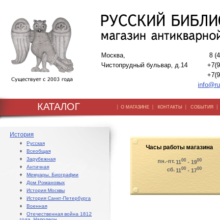
Москва,
8 (
Чистопрудный бульвар, д.14
+7(9
+7(9
info@ru
КАТАЛОГ
|
|
|
О МАГАЗИНЕ
КОНТАКТЫ
СОБЫТИЯ
История
♦
Русская
Часы работы магазина
♦
Всеобщая
♦
Зарубежная
00
00
пн.-пт.
11
- 19
♦
Античная
00
00
сб.
11
- 17
♦
Мемуары. Биографии
♦
Дом Романовых
♦
История Москвы
♦
История Санкт-Петербурга
♦
Военная
♦
Отечественная война 1812
года. Наполеон