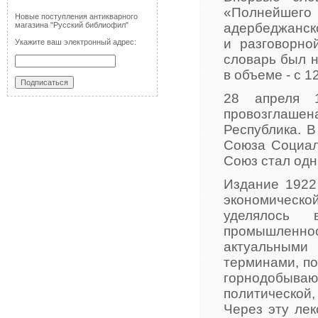
«Полнейшего
Новые поступления антикварного
магазина "Русский библиофил"
адербеджанско
и разговорной
Укажите ваш электронный адрес:
словарь был н
в объеме - с 1
28 апреля 
провозглашен
Республика. В
Союза Социали
Союз стал одн
Издание 1922
экономическ
уделялось 
промышленно
актуальными
терминами, по
горнодобываю
политической
Через эту ле