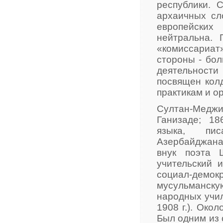
республики. 
архаичных сл
европейских
нейтральна. 
«комиссариат
стороны - бол
деятельности 
посвящен кол
практикам и о
Султан-Медж
Ганизаде; 18
языка, писа
Азербайджана
внук поэта 
учительский 
социал-демок
мусульманску
народных учил
1908 г.). Око
Был одним из 