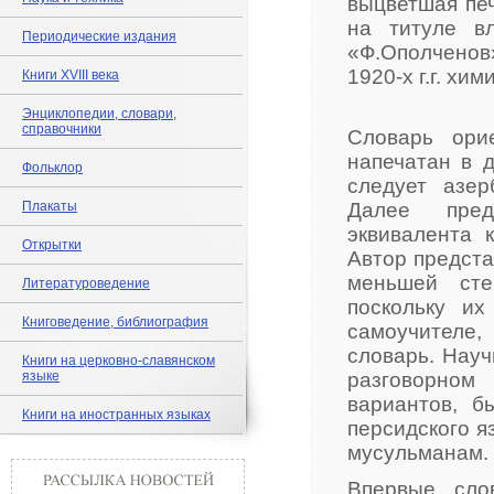
выцветшая печ
на титуле в
Периодические издания
«Ф.Ополченов»
1920-х г.г. хи
Книги XVIII века
Энциклопедии, словари,
справочники
Словарь ори
напечатан в 
Фольклор
следует азер
Плакаты
Далее предс
эквивалента 
Открытки
Автор предста
меньшей сте
Литературоведение
поскольку и
Книговедение, библиография
самоучителе
словарь. Науч
Книги на церковно-славянском
языке
разговорном
вариантов, б
Книги на иностранных языках
персидского я
мусульманам.
Впервые сло