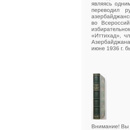
являясь одни
переводил р
азербайджанск
во Всероссий
избирательн
«Иттихад», ч
Азербайджана.
июне 1936 г. б
Внимание! Вы