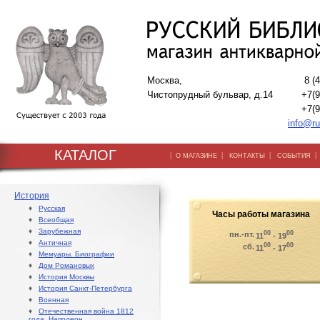
Москва,
8 (
Чистопрудный бульвар, д.14
+7(9
+7(9
info@ru
КАТАЛОГ
|
|
|
О МАГАЗИНЕ
КОНТАКТЫ
СОБЫТИЯ
История
♦
Русская
Часы работы магазина
♦
Всеобщая
♦
Зарубежная
00
00
пн.-пт.
11
- 19
♦
Античная
00
00
сб.
11
- 17
♦
Мемуары. Биографии
♦
Дом Романовых
♦
История Москвы
♦
История Санкт-Петербурга
♦
Военная
♦
Отечественная война 1812
года. Наполеон