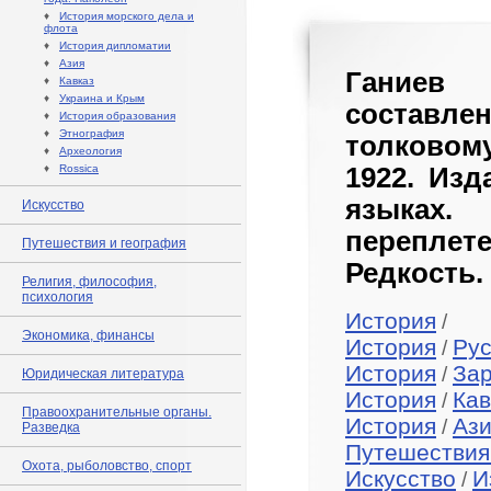
♦
История морского дела и
флота
♦
История дипломатии
♦
Азия
Ганиев 
♦
Кавказ
♦
Украина и Крым
составлен
♦
История образования
♦
Этнография
толковом
♦
Археология
♦
Rossica
1922. Изд
языках.
Искусство
перепле
Путешествия и география
Редкость.
Религия, философия,
психология
История
/
Экономика, финансы
История
Рус
/
История
За
/
Юридическая литература
История
Кав
/
Правоохранительные органы.
История
Аз
/
Разведка
Путешествия
Охота, рыболовство, спорт
Искусство
И
/