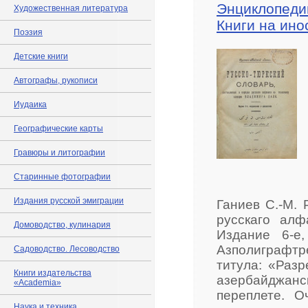
Энциклопедии
Художественная литература
Книги на ино
Поэзия
Детские книги
Автографы, рукописи
Иудаика
Географические карты
Гравюры и литографии
Старинные фотографии
Издания русской эмиграции
Ганиев С.-М. 
русскаго ал
Домоводство, кулинария
Издание 6-е,
Азполиграфтр
Садоводство. Лесоводство
титула: «Раз
Книги издательства
азербайджа
«Academia»
переплете. О
Наука и техника