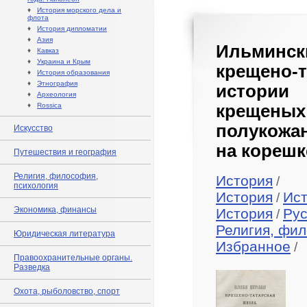
♦
История морского дела и
флота
♦
История дипломатии
♦
Азия
Ильминс
♦
Кавказ
♦
Украина и Крым
крещено-
♦
История образования
♦
Этнография
истории
♦
Археология
♦
Rossica
крещеных 
полукожа
Искусство
на корешк
Путешествия и география
Религия, философия,
История
/
психология
История
Ист
/
Экономика, финансы
История
Рус
/
Религия, фил
Юридическая литература
Избранное
/
Правоохранительные органы.
Разведка
Охота, рыболовство, спорт