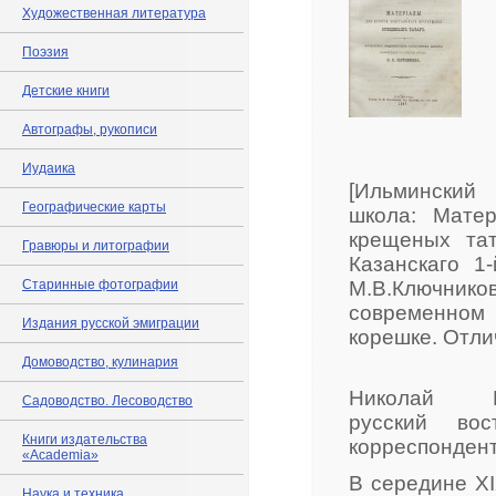
Художественная литература
Поэзия
Детские книги
Автографы, рукописи
Иудаика
[Ильминский 
Географические карты
школа: Мате
крещеных та
Гравюры и литографии
Казанскаго 1-
Старинные фотографии
М.В.Ключникова, 
современном 
Издания русской эмиграции
корешке. Отли
Домоводство, кулинария
Николай И
Садоводство. Лесоводство
русский вос
Книги издательства
корреспондент
«Academia»
В середине XI
Наука и техника