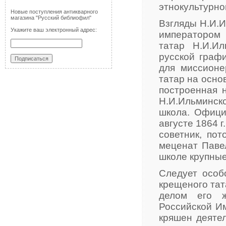
этнокультурно
Новые поступления антикварного
магазина "Русский библиофил"
Взгляды Н.И.
Укажите ваш электронный адрес:
императором 
татар Н.И.И
русской граф
для миссионе
татар на осно
построенная 
Н.И.Ильминск
школа. Офици
августе 1864 
советник, по
меценат Паве
школе крупны
Следует особ
крещеного та
делом его ж
Российской Им
кряшен деяте