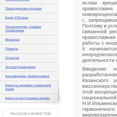
ислам креще
православия
Периодические издания
новокрещенски
Книги XVIII века
г., запрещавш
Поэтому в усл
Энциклопедии, словари,
справочники
связанной ре
православная
Фольклор
работы с ино
II начинаетс
Плакаты
инородческого
Открытки
деятельности 
Литературоведение
Введению н
разработанна
Книговедение, библиография
Казанского 
миссионерств
Книги на церковно-славянском
языке
этой концепци
национально
Книги на иностранных языках
Н.И.Ильминс
гармоничног
мировоззрени