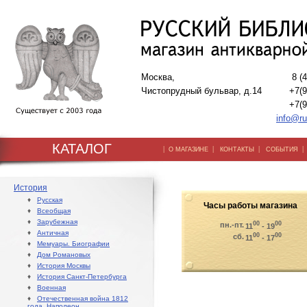
Москва,
8 (
Чистопрудный бульвар, д.14
+7(9
+7(9
info@ru
КАТАЛОГ
|
|
|
О МАГАЗИНЕ
КОНТАКТЫ
СОБЫТИЯ
История
♦
Русская
Часы работы магазина
♦
Всеобщая
♦
Зарубежная
00
00
пн.-пт.
11
- 19
♦
Античная
00
00
сб.
11
- 17
♦
Мемуары. Биографии
♦
Дом Романовых
♦
История Москвы
♦
История Санкт-Петербурга
♦
Военная
♦
Отечественная война 1812
года. Наполеон