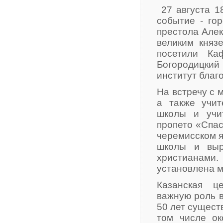
27 августа 1
событие - гор
престола Алек
великим княз
посетили Ка
Богородицкий
институт благ
На встречу с 
а также учит
школы и учи
пропето «Спас
черемисском я
школы и выр
христианами.
установлена м
Казанская ц
важную роль в
50 лет сущест
том числе ок