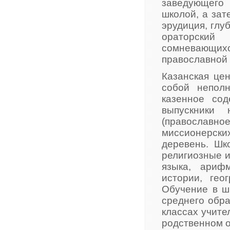
заведующего
школой, а зат
эрудиция, глу
ораторский
сомневающихс
православной 
Казанская це
собой непол
казенное со
выпускники 
(православное
миссионерск
деревень. Шк
религиозные и
языка, арифм
истории, гео
Обучение в ш
среднего обр
классах учите
родственном о