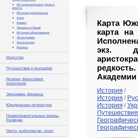
♦
История морского дела и
флота
♦
История дипломатии
♦
Азия
Карта Южн
♦
Кавказ
♦
Украина и Крым
карта на
♦
История образования
♦
Этнография
Исполнен
♦
Археология
♦
Rossica
экз. д
аристок
Искусство
редкост
Путешествия и география
Академии 
Религия, философия,
психология
История
/
Экономика, финансы
История
Рус
/
История
Укр
/
Юридическая литература
Путешествия
Правоохранительные органы.
Географичес
Разведка
Географичес
Охота, рыболовство, спорт