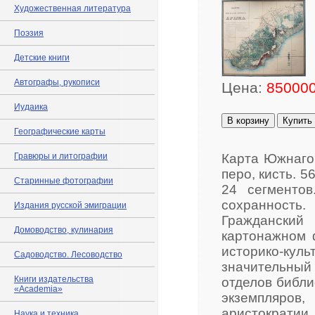
Художественная литература
Поэзия
Детские книги
Автографы, рукописи
Цена:
850000
Иудаика
В корзину
Купить
Географические карты
Гравюры и литографии
Карта Южнаго 
перо, кисть. 5
Старинные фотографии
24 сегменто
сохранность
Издания русской эмиграции
Гражданский
Домоводство, кулинария
картонажном ф
историко-ку
Садоводство. Лесоводство
значительны
Книги издательства
отделов библи
«Academia»
экземпляров,
аристократии
Наука и техника