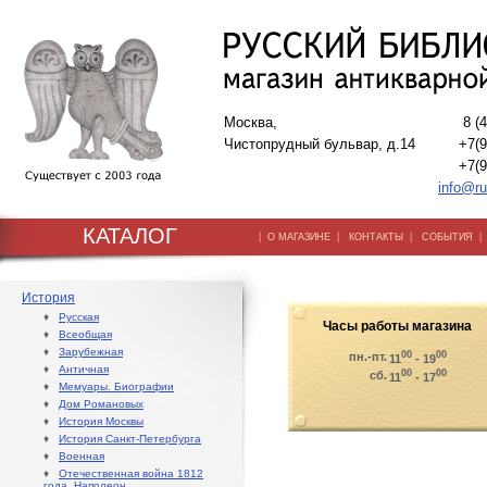
Москва,
8 (
Чистопрудный бульвар, д.14
+7(9
+7(9
info@ru
КАТАЛОГ
|
|
|
О МАГАЗИНЕ
КОНТАКТЫ
СОБЫТИЯ
История
♦
Русская
Часы работы магазина
♦
Всеобщая
♦
Зарубежная
00
00
пн.-пт.
11
- 19
♦
Античная
00
00
сб.
11
- 17
♦
Мемуары. Биографии
♦
Дом Романовых
♦
История Москвы
♦
История Санкт-Петербурга
♦
Военная
♦
Отечественная война 1812
года. Наполеон