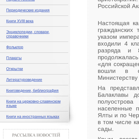
Российской Ак
Периодические издания
Книги XVIII века
Настоящая ка
гражданских 
Энциклопедии, словари,
указом импера
справочники
входили 4 кл
Фольклор
разряда и 8
продолжалась 
Плакаты
«для сокращен
Открытки
вошли в со
Министерству
Литературоведение
На представ
Книговедение, библиография
Балаклавы д
полуостров
Книги на церковно-славянском
языке
населенные п
Ялты и по Че
Книги на иностранных языках
в том числе к
сады.