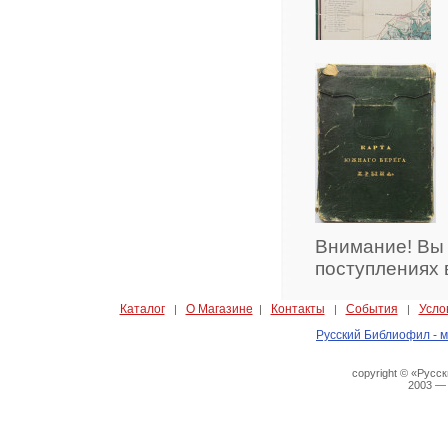
Внимание! Вы
поступлениях 
Каталог
О Магазине
Контакты
События
Усло
|
|
|
|
Русский Библиофил - м
copyright © «Русс
2003 —