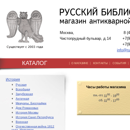
Москва,
8 (
Чистопрудный бульвар, д.14
+7(9
+7(9
info@ru
КАТАЛОГ
|
|
|
О МАГАЗИНЕ
КОНТАКТЫ
СОБЫТИЯ
История
♦
Русская
Часы работы магазина
♦
Всеобщая
♦
Зарубежная
00
00
пн.-пт.
11
- 19
♦
Античная
00
00
сб.
11
- 17
♦
Мемуары. Биографии
♦
Дом Романовых
♦
История Москвы
♦
История Санкт-Петербурга
♦
Военная
♦
Отечественная война 1812
года. Наполеон