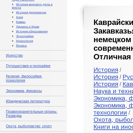
♦
История морского дела и
флота
♦
История дипломатии
♦
Азия
Каврайс
♦
Кавказ
♦
Украина и Крым
Закавказь
♦
История образования
♦
Этнография
немецком
♦
Археология
♦
Rossica
совреме
Отличная 
Искусство
Путешествия и география
История
/
История
Рус
/
Религия, философия,
психология
История
Кав
/
Наука и техн
Экономика, финансы
Экономика, 
Юридическая литература
Экономика, 
технологии
Правоохранительные органы.
/
Разведка
Охота, рыбол
Книги на ино
Охота, рыболовство, спорт