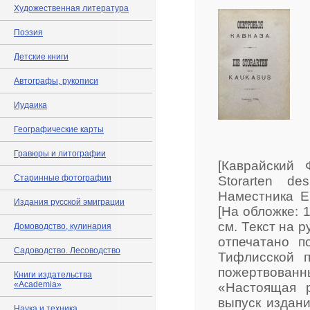
Художественная литература
Поэзия
Детские книги
Автографы, рукописи
Иудаика
Географические карты
Гравюры и литографии
[Каврайский 
Старинные фотографии
Storarten d
Наместника Е
Издания русской эмиграции
[На обложке: 190
см. Текст на 
Домоводство, кулинария
отпечатано п
Садоводство. Лесоводство
Тифлисской п
пожертвованн
Книги издательства
«Academia»
«Настоящая 
выпуск издани
Наука и техника