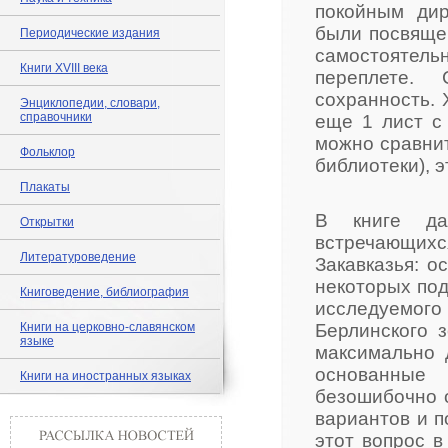
покойным дир
были посвяще
Периодические издания
самостоятел
Книги XVIII века
переплете. 
сохранность. 
Энциклопедии, словари,
справочники
еще 1 лист с
можно сравнит
Фольклор
библиотеки), э
Плакаты
В книге да
Открытки
встречающихся
Литературоведение
Закавказья: о
некоторых под
Книговедение, библиография
исследуемого
Книги на церковно-славянском
Берлинского з
языке
максимально 
основанные
Книги на иностранных языках
безошибочно 
вариантов и п
этот вопрос в