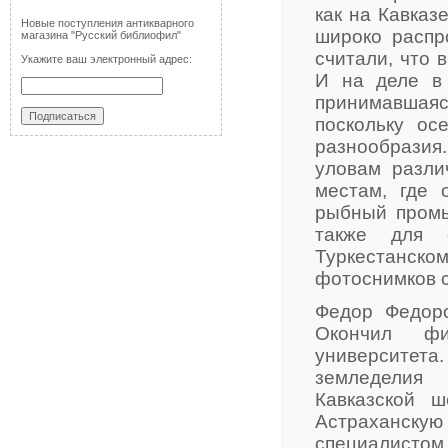
как на Кавказ
Новые поступления антикварного
широко распр
магазина "Русский библиофил"
считали, что 
Укажите ваш электронный адрес:
И на деле в 
принимавшаяс
поскольку ос
разнообразия
уловам разли
местам, где 
рыбный промыс
также для 
Туркестанско
фотоснимков с
Федор Федоро
Окончил физ
университета
земледелия 
Кавказской ш
Астраханску
специалистом