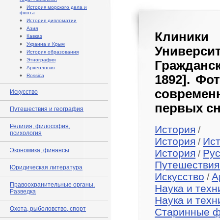
♦
История морского дела и
флота
♦
История дипломатии
♦
Азия
Клиники
♦
Кавказ
♦
Украина и Крым
Универс
♦
История образования
♦
Этнография
Гражданс
♦
Археология
♦
Rossica
1892]. Фо
современ
Искусство
первых сн
Путешествия и география
Религия, философия,
История
/
психология
История
Ист
/
Экономика, финансы
История
Рус
/
Путешествия
Юридическая литература
Искусство
А
/
Правоохранительные органы.
Наука и техн
Разведка
Наука и техн
Охота, рыболовство, спорт
Старинные 