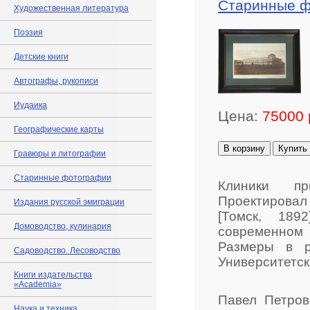
Старинные 
Художественная литература
Поэзия
Детские книги
Автографы, рукописи
Иудаика
Цена:
75000 
Географические карты
В корзину
Купить
Гравюры и литографии
Старинные фотографии
Клиники пр
Проектировал
Издания русской эмиграции
[Томск, 189
Домоводство, кулинария
современном 
Размеры в р
Садоводство. Лесоводство
Университетск
Книги издательства
«Academia»
Павел Петров
Наука и техника