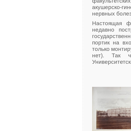
факультетск
акушерско-ги
нервных боле
Настоящая ф
недавно пост
государственн
портик на вх
только монтир
нет). Так 
Университетск