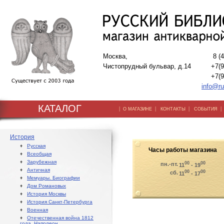
Москва,
8 (
Чистопрудный бульвар, д.14
+7(9
+7(9
info@ru
КАТАЛОГ
|
|
|
О МАГАЗИНЕ
КОНТАКТЫ
СОБЫТИЯ
История
♦
Русская
Часы работы магазина
♦
Всеобщая
♦
Зарубежная
00
00
пн.-пт.
11
- 19
♦
Античная
00
00
сб.
11
- 17
♦
Мемуары. Биографии
♦
Дом Романовых
♦
История Москвы
♦
История Санкт-Петербурга
♦
Военная
♦
Отечественная война 1812
года. Наполеон