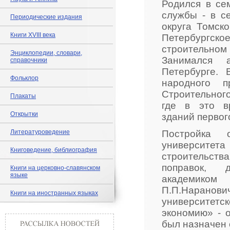
Родился в се
службы - в с
Периодические издания
округа Томско
Книги XVIII века
Петербургское
строительно
Энциклопедии, словари,
Занимался а
справочники
Петербурге. 
Фольклор
народного п
Строительног
Плакаты
где в это в
Открытки
зданий первог
Литературоведение
Постройка 
университет
Книговедение, библиография
строительства
поправок,
Книги на церковно-славянском
языке
академиком
П.П.Нарано
Книги на иностранных языках
университетск
экономию» - о
был назначен 