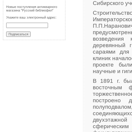
Сибирского уч
Новые поступления антикварного
магазина "Русский библиофил"
Строительс
Укажите ваш электронный адрес:
Императорс
П.П.Наранович
предусмотрены
возведения 
деревянный г
сараями для 
клиник началос
проекте был
научные и гиг
В 1891 г. бы
восточным 
торжественное
построено 
полуподвал
соединяющих
двухэтажно
сферическим