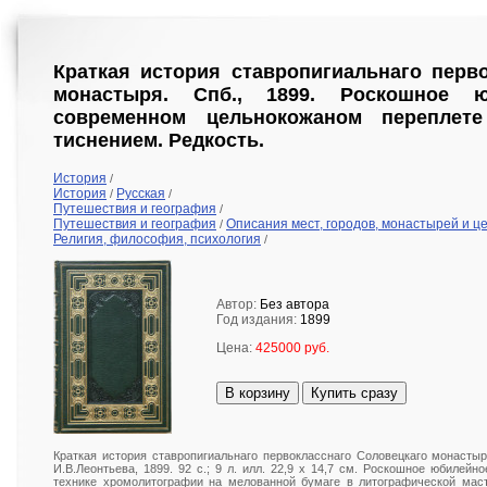
Краткая история ставропигиальнаго перв
монастыря. Спб., 1899. Роскошное 
современном цельнокожаном переплет
тиснением. Редкость.
История
/
История
Русская
/
/
Путешествия и география
/
Путешествия и география
Описания мест, городов, монастырей и ц
/
Религия, философия, психология
/
Автор:
Без автора
Год издания:
1899
Цена:
425000 руб.
В корзину
Купить сразу
Краткая история ставропигиальнаго первокласснаго Соловецкаго монастыр
И.В.Леонтьева, 1899. 92 с.; 9 л. илл. 22,9 х 14,7 см. Роскошное юбилей
технике хромолитографии на мелованной бумаге в литографической маст