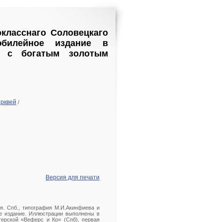
окласснаго Соловецкаго
юбилейное издание в
е с богатым золотым
ерквей
/
Версия для печати
я. Спб., типография М.И.Акинфиева и
ное издание. Иллюстрации выполнены в
ерской «Веферс и Ко» (Спб), первая