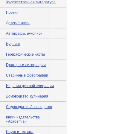
Художественная литература
Поэзия
Детские книги
Автографы, рукописи
Иудаика
Географические карты
Гравюры и литографии
Старинные фотографии
Издания русской эмиграции
Домоводство, кулинария
Садоводство. Лесоводство
Книги издательства
«Academia»
Наука и техника