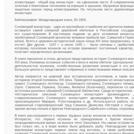
иллюстрация - общий вид монастыря - на сдвоенном листе. В современно
золотым и блинтовым тиснением на корешке и крышках. Муаровые форзацы.
защитные кальки перед иллюстрациями. На титульном листе дореволюци
монастыря.
Библиография: Международная книга, 65-1855.
Соловецкий монастырь - один из крупнейших и наиболее исторически важны
оставался самой северной церковной обителью в Российском государс
его существования. В настоящем издании за дату основания монасты
необитаемый Соловецкий архипелаг впервые прибыли прп. Савватий и Герман
келью. Всего в церковно-исторической науке конца XIX века предлагались 
отсчет. Две другие - 1437 г. и около 1440 г. - были связаны с прибыти
которому поселение монахов на острове принимает постоянный характер, 
получает определенную организацию.
В книге лаконично и очень детально представлена история Соловецкого мо
XIX века. Изложены основные события и вехи в жизни обители. Центральное
деятельностью игуменов, хозяйственным развитием монастыря и его рол
Большую ценность представляют собранные в повествовании живые описани
Автор опирается на широкий круг исторических источников, а также ис
историков второй половины XIX века. Приводятся выдержки из монастырск
грамот, Соловецкого летописца, Соловецкого патерика, Соловецкого типика
(прпп. Савватия, Германа, Зосимы, Филиппа (Колычева)), переписки со ш
источника рукописи обширной Соловецкой библиотеки. Среди исторических 
«Историческое описание Соловецкого монастыря» архимандрита 
ставропигиального Соловецкого монастыря» архимандрита Мелетия, со
преосвященного Макария, Н.Костомарова и др. Используются работы по
знаменитый старообрядческий труд Семиона Денисова «История о отцах
зрения автора попали и фрески Новгородского Софийского собора, отразивш
В книге рассказывается о первых трудных шагах монахов на необитаемых 
Интересно, что первые игумены не принадлежали к братии мона
непродолжительное время, не вынося тягот Заполярья. На самом острове ни
был только лес, а в море можно было добывать рыбу. Новгородские куп
жертвовали монастырю первые земли под вотчины, а также рыболовны
развития Соловецкий монастырь достиг под руководством игумена Филипп