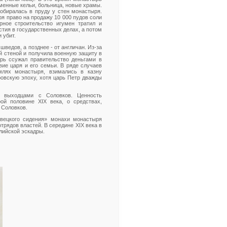
менные кельи, больница, новые храмы.
обиралась в пруду у стен монастыря.
я право на продажу 10 000 пудов соли
рное строительство игумен тратил и
тия в государственных делах, а потом
 убит.
ведов, а позднее - от англичан. Из-за
й стеной и получила военную защиту в
ырь ссужал правительство деньгами в
вие царя и его семьи. В ряде случаев
млях монастыря, взимались в казну
ровскую эпоху, хотя царь Петр дважды
й выходцами с Соловков. Ценность
ой половине XIX века, о средствах,
 Соловков.
вецкого сидения» монахи монастыря
рядов властей. В середине XIX века в
лийской эскадры.