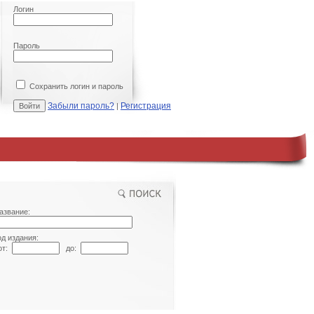
Логин
Пароль
Сохранить логин и пароль
Забыли пароль?
Регистрация
|
азвание:
од издания:
т:
до: