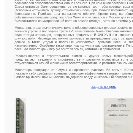
пользовался покровительством Ивана Грозного. При нем были построены ка
Озера островов были соединены сетью каналов так, чтобы пресная вода с
Основным источником дохода становилась соль: прп. Филипп получил от цар
беспошлинно. Прибыль шла на развитие обители. Кроме того, на обши
собственные большие средства. Сам Филипп приглашался в Москву для учас
был поставлен на митрополичий пост, но вскоре смещен, заточен в темницу и
Монастырь играл значительную роль в обороне северных русских земель от ш
военной угрозы в последней трети XVI века обитель была обнесена каменно
виде отряда стрельцов, вооруженных пищалями. В XVI-XVIII в.в. монаст
случаях войн. Чернецы постоянно молились за прекращение смут, за здра
деньги, а также угодья и полезные ископаемые, добывавшиеся на зе
насильственно. Особенно такая практика получила распространение в Пет
посещал монастырь и вернул обители земли, капиталы и привилегии.
Рассказывается о строительстве скитов и других новых монастыре
представляют сведения о строительстве и развитии монастыря во втор
отпускавшихся казной и вносимых благотворителями на развитие экономики
Монастырь пострадал от Смуты и церковного раскола. Во время «Соло
показали себя храбрыми воинами, совершая эффективные вылазки против от
начале Крымской войны Соловки выдержали осаду и шквальный обстрел анг
задать вопрос