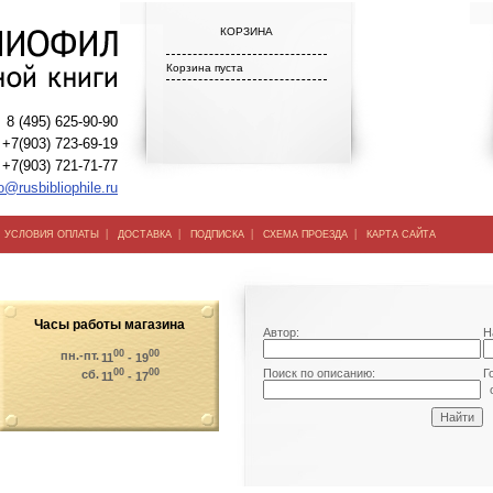
КОРЗИНА
Корзина пуста
8 (495) 625-90-90
+7(903) 723-69-19
+7(903) 721-71-77
o@rusbibliophile.ru
|
|
|
|
|
УСЛОВИЯ ОПЛАТЫ
ДОСТАВКА
ПОДПИСКА
СХЕМА ПРОЕЗДА
КАРТА САЙТА
Часы работы магазина
Автор:
Н
00
00
пн.-пт.
11
- 19
00
00
Поиск по описанию:
Г
сб.
11
- 17
о