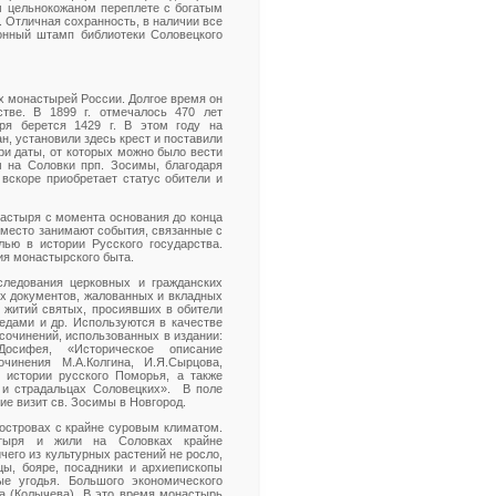
м цельнокожаном переплете с богатым
 Отличная сохранность, в наличии все
онный штамп библиотеки Соловецкого
х монастырей России. Долгое время он
тве. В 1899 г. отмечалось 470 лет
ря берется 1429 г. В этом году на
, установили здесь крест и поставили
три даты, от которых можно было вести
ем на Соловки прп. Зосимы, благодаря
вскоре приобретает статус обители и
настыря с момента основания до конца
 место занимают события, связанные с
ью в истории Русского государства.
я монастырского быта.
следования церковных и гражданских
их документов, жалованных и вкладных
, житий святых, просиявших в обители
ведами и др. Используются в качестве
сочинений, использованных в издании:
Досифея, «Историческое описание
чинения М.А.Колгина, И.Я.Сырцова,
 истории русского Поморья, а также
 и страдальцах Соловецких». В поле
ие визит св. Зосимы в Новгород.
островах с крайне суровым климатом.
стыря и жили на Соловках крайне
чего из культурных растений не росло,
цы, бояре, посадники и архиепископы
е угодья. Большого экономического
а (Колычева). В это время монастырь