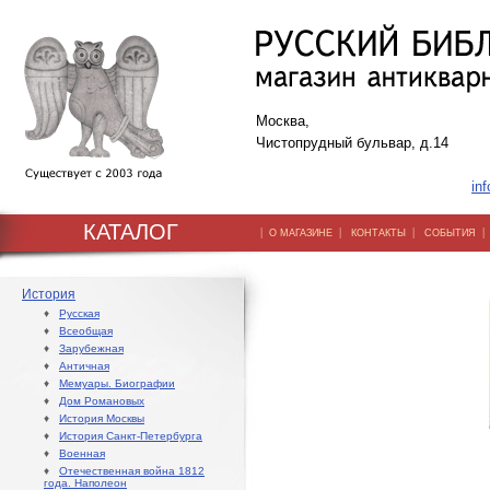
Москва,
Чистопрудный бульвар, д.14
inf
КАТАЛОГ
|
|
|
О МАГАЗИНЕ
КОНТАКТЫ
СОБЫТИЯ
История
♦
Русская
♦
Всеобщая
♦
Зарубежная
♦
Античная
♦
Мемуары. Биографии
♦
Дом Романовых
♦
История Москвы
♦
История Санкт-Петербурга
♦
Военная
♦
Отечественная война 1812
года. Наполеон