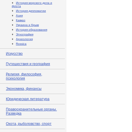
♦
История морского дела и
флота
♦
История дипломатии
♦
Азия
♦
Кавказ
♦
Украина и Крым
♦
История образования
♦
Этнография
♦
Археология
♦
Rossica
Искусство
Путешествия и география
Религия, философия,
психология
Экономика, финансы
Юридическая литература
Правоохранительные органы.
Разведка
Охота, рыболовство, спорт