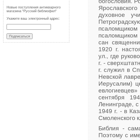
богословия. Р
Ярославског
Новые поступления антикварного
магазина "Русский библиофил"
духовное уч
Укажите ваш электронный адрес:
Петроградск
псаломщиком К
псаломщиком 
сан священни
1920 г. наст
ул., где руко
г. - сверхшта
г. служил в С
Невской лавре,
Иерусалим) ц
евлогиевцев»
сентября 19
Ленинграде, с
1949 г. - в Ка
Смоленского кл
Библия - сам
Поэтому с име