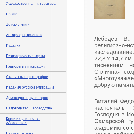
Художественная литература
Поэзия
Детские книги
Автографы, рукописи
Лебедев В.,
религиозно-и
Иудаика
изследование.
Географические карты
22,8 х 14,7 с
тиснением н
Гравюры и литографии
Отличная сох
Старинные фотографии
«Многоуважа
добрую память 
Издания русской эмиграции
Домоводство, кулинария
Виталий Федор
настоятель 
Садоводство. Лесоводство
Господня в Ие
Книги издательства
Самарской гу
«Academia»
академию со с
Наука и техника