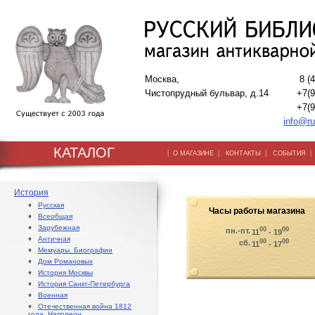
Москва,
8 (
Чистопрудный бульвар, д.14
+7(9
+7(9
info@ru
КАТАЛОГ
|
|
|
О МАГАЗИНЕ
КОНТАКТЫ
СОБЫТИЯ
История
♦
Русская
Часы работы магазина
♦
Всеобщая
♦
Зарубежная
00
00
пн.-пт.
11
- 19
♦
Античная
00
00
сб.
11
- 17
♦
Мемуары. Биографии
♦
Дом Романовых
♦
История Москвы
♦
История Санкт-Петербурга
♦
Военная
♦
Отечественная война 1812
года. Наполеон