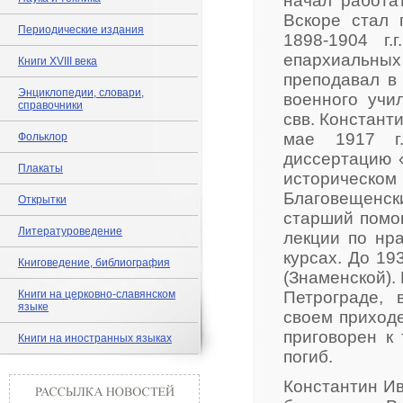
начал работа
Вскоре стал 
Периодические издания
1898-1904 г
епархиальны
Книги XVIII века
преподавал в 
Энциклопедии, словари,
военного учи
справочники
свв. Константи
мае 1917 г.
Фольклор
диссертацию 
Плакаты
историческо
Благовещенски
Открытки
старший помо
Литературоведение
лекции по нр
курсах. До 19
Книговедение, библиография
(Знаменской).
Книги на церковно-славянском
Петрограде, 
языке
своем приходе
приговорен к 
Книги на иностранных языках
погиб.
Константин Ив