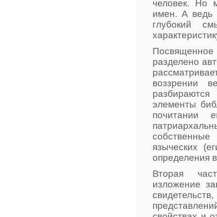
человек. Но 
имен. А ведь
глубокий с
характеристик
Посвященное 
разделено авт
рассматривае
воззрении в
разбираются
элементы биб
почитании 
патриархал
собственные
языческих (е
определения в
Вторая част
изложение за
свидетельст
представлени
свойствах и о