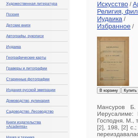
Искусство
А
/
Художественная литература
Религия, фил
Поэзия
Иудаика
/
Избранное
Детские книги
/
Автографы, рукописи
Иудаика
Географические карты
Гравюры и литографии
Старинные фотографии
Издания русской эмиграции
В корзину
Купить
Домоводство, кулинария
Мансуров Б.
Садоводство. Лесоводство
Иерусалиме: 
Господня. М., 
Книги издательства
[2], 198, [2] 
«Academia»
переиздава
Наука и техника