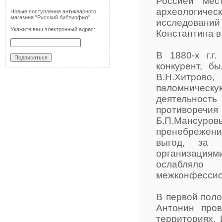
Россией мес
археологичес
Новые поступления антикварного
магазина "Русский библиофил"
исследований 
Укажите ваш электронный адрес:
Константина в
В 1880-х г.г
конкурент, б
В.Н.Хитров
паломническ
деятельнос
противоречи
Б.П.Мансуров
пренебрежени
выгод, за 
организациям
ослабляло
межконфессио
В первой поло
Антонин про
территориях.