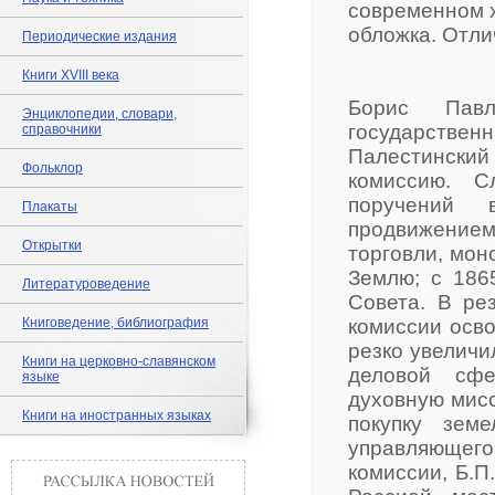
современном 
обложка. Отли
Периодические издания
Книги XVIII века
Борис Павл
Энциклопедии, словари,
государств
справочники
Палестинский
Фольклор
комиссию. С
поручений 
Плакаты
продвижение
Открытки
торговли, мон
Землю; с 1865
Литературоведение
Совета. В ре
Книговедение, библиография
комиссии осв
резко увеличи
Книги на церковно-славянском
деловой сфе
языке
духовную мисс
Книги на иностранных языках
покупку зем
управляющег
комиссии, Б.П