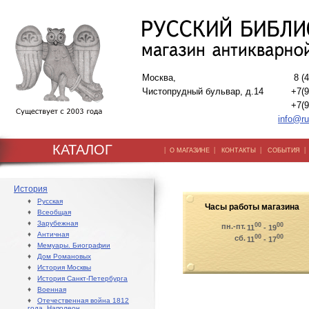
Москва,
8 (
Чистопрудный бульвар, д.14
+7(9
+7(9
info@ru
КАТАЛОГ
|
|
|
О МАГАЗИНЕ
КОНТАКТЫ
СОБЫТИЯ
История
♦
Русская
Часы работы магазина
♦
Всеобщая
♦
Зарубежная
00
00
пн.-пт.
11
- 19
♦
Античная
00
00
сб.
11
- 17
♦
Мемуары. Биографии
♦
Дом Романовых
♦
История Москвы
♦
История Санкт-Петербурга
♦
Военная
♦
Отечественная война 1812
года. Наполеон