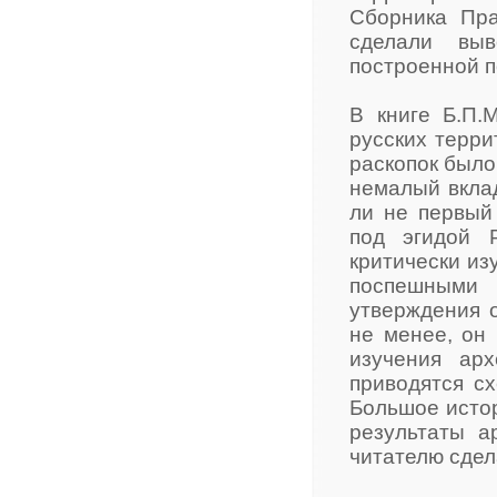
Сборника Пра
сделали выв
построенной п
В книге Б.П.
русских терри
раскопок было
немалый вклад
ли не первый
под эгидой 
критически из
поспешными
утверждения 
не менее, он
изучения ар
приводятся с
Большое истор
результаты а
читателю сдел