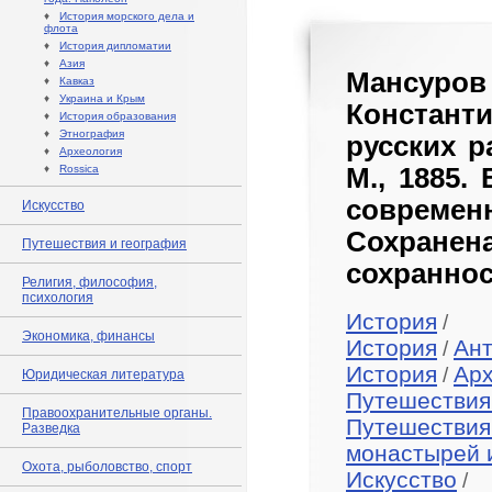
♦
История морского дела и
флота
♦
История дипломатии
♦
Азия
Мансур
♦
Кавказ
♦
Украина и Крым
Константи
♦
История образования
♦
Этнография
русских р
♦
Археология
♦
Rossica
М., 1885.
совреме
Искусство
Сохранен
Путешествия и география
сохраннос
Религия, философия,
психология
История
/
Экономика, финансы
История
Ан
/
История
Арх
/
Юридическая литература
Путешествия
Правоохранительные органы.
Путешествия
Разведка
монастырей 
Охота, рыболовство, спорт
Искусство
/