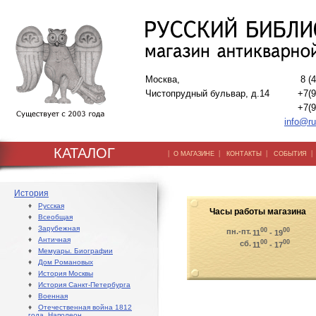
Москва,
8 (
Чистопрудный бульвар, д.14
+7(9
+7(9
info@ru
КАТАЛОГ
|
|
|
О МАГАЗИНЕ
КОНТАКТЫ
СОБЫТИЯ
История
♦
Русская
Часы работы магазина
♦
Всеобщая
♦
Зарубежная
00
00
пн.-пт.
11
- 19
♦
Античная
00
00
сб.
11
- 17
♦
Мемуары. Биографии
♦
Дом Романовых
♦
История Москвы
♦
История Санкт-Петербурга
♦
Военная
♦
Отечественная война 1812
года. Наполеон