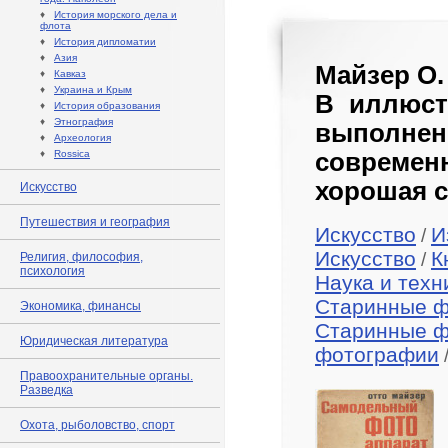
♦
История морского дела и
флота
♦
История дипломатии
♦
Азия
Майзер О.
♦
Кавказ
♦
Украина и Крым
В иллюст
♦
История образования
♦
Этнография
выполнен
♦
Археология
♦
Rossica
современ
хорошая с
Искусство
Путешествия и география
Искусство
И
/
Искусство
К
/
Религия, философия,
психология
Наука и техн
Старинные 
Экономика, финансы
Старинные 
Юридическая литература
фотографии
Правоохранительные органы.
Разведка
Охота, рыболовство, спорт