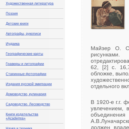
Художественная литература
Поэзия
Детские книги
Автографы, рукописи
Иудаика
Майзер О. С
рисунками
Географические карты
отредактирова
Гравюры и литографии
62, [2] с. 1
обложке, выпо
Старинные фотографии
художествен
Издания русской эмиграции
отдельного вк
Домоводство, кулинария
В 1920-е г.г.
Садоводство. Лесоводство
увлечением, 
объединен
Книги издательства
«Academia»
А.В.Луначарск
должен владе
Наука и техника