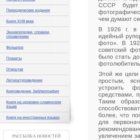
СССР будет
Периодические издания
фотографическ
чем думают ск
Книги XVIII века
В 1926 г. в
Энциклопедии, словари,
идейный рупор
справочники
фото». В 192
Фольклор
советский фо
было стать д
Плакаты
фотолюбительс
Открытки
Этой же цели 
простым, яс
Литературоведение
устроить фо
Книговедение, библиография
средствами, 
Таким образ
Книги на церковно-славянском
языке
способствов
более, что п
Книги на иностранных языках
для первона
рекомендов
увлечением з