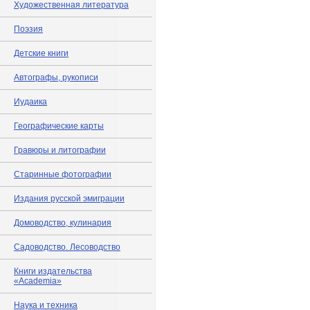
Художественная литература
Поэзия
Детские книги
Автографы, рукописи
Иудаика
Географические карты
Гравюры и литографии
Старинные фотографии
Издания русской эмиграции
Домоводство, кулинария
Садоводство. Лесоводство
Книги издательства
«Academia»
Наука и техника