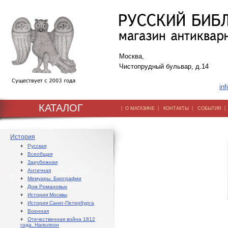
Москва,
Чистопрудный бульвар, д.14
inf
КАТАЛОГ
|
|
|
О МАГАЗИНЕ
КОНТАКТЫ
СОБЫТИЯ
История
♦
Русская
♦
Всеобщая
♦
Зарубежная
♦
Античная
♦
Мемуары. Биографии
♦
Дом Романовых
♦
История Москвы
♦
История Санкт-Петербурга
♦
Военная
♦
Отечественная война 1812
года. Наполеон