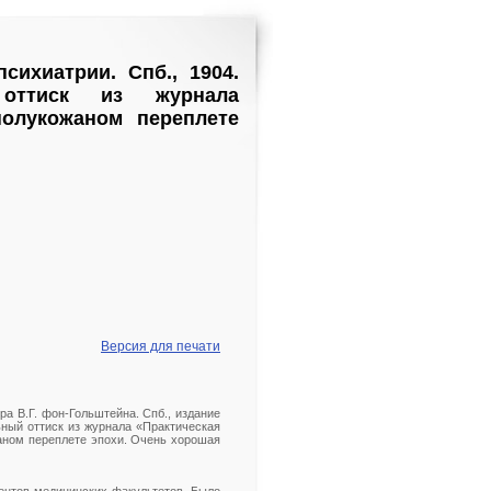
сихиатрии. Спб., 1904.
 оттиск из журнала
полукожаном переплете
Версия для печати
ра В.Г. фон-Гольштейна. Спб., издание
льный оттиск из журнала «Практическая
жаном переплете эпохи. Очень хорошая