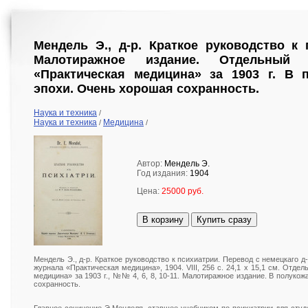
Мендель Э., д-р. Краткое руководство к п
Малотиражное издание. Отдельный
«Практическая медицина» за 1903 г. В 
эпохи. Очень хорошая сохранность.
Наука и техника
/
Наука и техника
Медицина
/
/
Автор:
Мендель Э.
Год издания:
1904
Цена:
25000 руб.
В корзину
Купить сразу
Мендель Э., д-р. Краткое руководство к психиатрии. Перевод с немецкаго д-
журнала «Практическая медицина», 1904. VIII, 256 с. 24,1 х 15,1 см. Отде
медицина» за 1903 г., №№ 4, 6, 8, 10-11. Малотиражное издание. В полуко
сохранность.