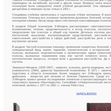
Главное сочинение Э.Менделя, ставшее учебником по психиатрии для студ
переведено на английский, русский и другие языки. Впервые книга вышл
психиатрия была совершенно новой учебной дисциплиной. Она официал
дисциплины в немецких вузах только в 1901 г.
Специфика учебника заключалась в тщательном отборе материала. В мал
психиатрии. Описаны все основные проявления душевных болезней, которы
посещении клиники. Автор представил собственную классификацию психиче
В разделе Общей психиатрии Э.Мендель рассматривает симптоматологи
возникновение, течение, продолжительность и исход психозов, патолог
предсказания при психозах и общий ход терапии. Детально изучены рас
впечатлений, мышления, воспроизведения представлений, расстройств
самосознания, расстройства в сфере действий, расстройства речи и пи
внутренних органов.
В разделе Частной психиатрии показаны проявления конкретных болезней,
галюцинаторный бред, мания, паранойя, эпилептические и истерические
психозы, вызванные неорганическими и органическими ядами (алкоголем
психозы, вызванные поражением коры или частей головного мозга.
патологические процессы, которые вели к душевным расстройства. Да 
изучена.
Эммануил Мендель (1839-1907) - невролог, психиатр, доктор медицины, эк
университета (1884), директор Берлинской поликлиники. В 1871 г. закон
подготовку в области психиатрии. Более тридцати лет Э.Мендель преп
дюбуазина - лекарства для лечения от болезни Паркинсона. Среди ег
Э.Мендель провел ценные исследования эпилепсии и прогрессирующего па
отраслевого журнала «Neurologisches Centralblatt» («Неврологический листо
политикой, являясь с 1877 по 1881 г.г. членом Рейхстага.
задать вопрос