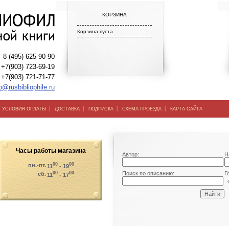
КОРЗИНА
Корзина пуста
8 (495) 625-90-90
+7(903) 723-69-19
+7(903) 721-71-77
o@rusbibliophile.ru
|
|
|
|
|
УСЛОВИЯ ОПЛАТЫ
ДОСТАВКА
ПОДПИСКА
СХЕМА ПРОЕЗДА
КАРТА САЙТА
Часы работы магазина
Автор:
Н
00
00
пн.-пт.
11
- 19
00
00
Поиск по описанию:
Г
сб.
11
- 17
о