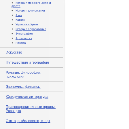
♦
История морского дела и
флота
♦
История дипломатии
♦
Азия
♦
Кавказ
♦
Украина и Крым
♦
История образования
♦
Этнография
♦
Археология
♦
Rossica
Искусство
Путешествия и география
Религия, философия,
психология
Экономика, финансы
Юридическая литература
Правоохранительные органы.
Разведка
Охота, рыболовство, спорт