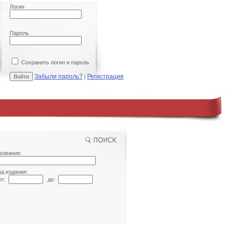
Логин
Пароль
Сохранить логин и пароль
Забыли пароль?
Регистрация
|
азвание:
од издания:
т:
до: