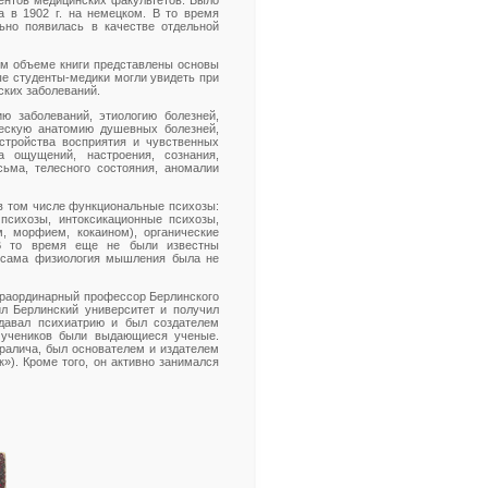
ентов медицинских факультетов. Было
а в 1902 г. на немецком. В то время
ьно появилась в качестве отдельной
ом объеме книги представлены основы
е студенты-медики могли увидеть при
ских заболеваний.
ю заболеваний, этиологию болезней,
ическую анатомию душевных болезней,
стройства восприятия и чувственных
а ощущений, настроения, сознания,
сьма, телесного состояния, аномалии
 в том числе функциональные психозы:
 психозы, интоксикационные психозы,
, морфием, кокаином), органические
 В то время еще не были известны
и сама физиология мышления была не
страординарный профессор Берлинского
чил Берлинский университет и получил
одавал психиатрию и был создателем
о учеников были выдающиеся ученые.
ралича, был основателем и издателем
к»). Кроме того, он активно занимался