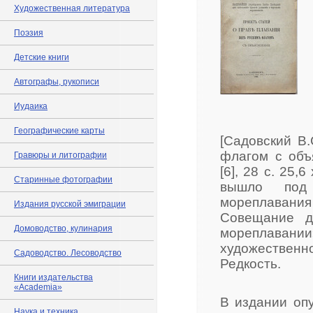
Художественная литература
Поэзия
Детские книги
Автографы, рукописи
Иудаика
Географические карты
[Садовский В.
флагом с объ
Гравюры и литографии
[6], 28 с. 25
Старинные фотографии
вышло под 
мореплавани
Издания русской эмиграции
Совещание д
Домоводство, кулинария
мореплавани
художествен
Садоводство. Лесоводство
Редкость.
Книги издательства
«Academia»
В издании опу
Наука и техника