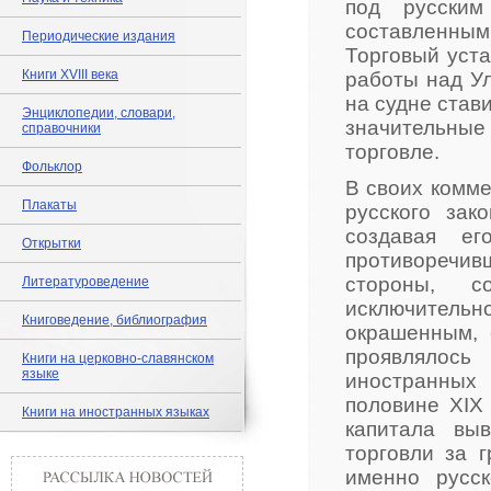
под русским
составленным
Периодические издания
Торговый уста
Книги XVIII века
работы над У
на судне став
Энциклопедии, словари,
значительны
справочники
торговле.
Фольклор
В своих комме
Плакаты
русского зак
создавая ег
Открытки
противоре
стороны, с
Литературоведение
исключитель
Книговедение, библиография
окрашенным, 
проявлялось
Книги на церковно-славянском
языке
иностранных
половине XIX
Книги на иностранных языках
капитала вы
торговли за 
именно русс