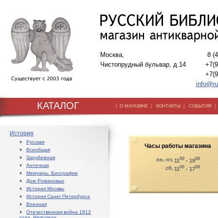
Москва,
8 (
Чистопрудный бульвар, д.14
+7(9
+7(9
info@ru
КАТАЛОГ
|
|
|
О МАГАЗИНЕ
КОНТАКТЫ
СОБЫТИЯ
История
♦
Русская
Часы работы магазина
♦
Всеобщая
♦
Зарубежная
00
00
пн.-пт.
11
- 19
♦
Античная
00
00
сб.
11
- 17
♦
Мемуары. Биографии
♦
Дом Романовых
♦
История Москвы
♦
История Санкт-Петербурга
♦
Военная
♦
Отечественная война 1812
года. Наполеон