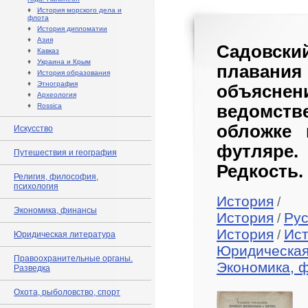
♦
История морского дела и
флота
♦
История дипломатии
♦
Азия
Садовск
♦
Кавказ
♦
Украина и Крым
плаван
♦
История образования
♦
Этнография
объяснен
♦
Археология
♦
Rossica
ведомст
обложке 
Искусство
футляре
Путешествия и география
Редкость.
Религия, философия,
психология
История
/
Экономика, финансы
История
Рус
/
История
Ист
/
Юридическая литература
Юридическая
Правоохранительные органы.
Экономика, 
Разведка
Охота, рыболовство, спорт