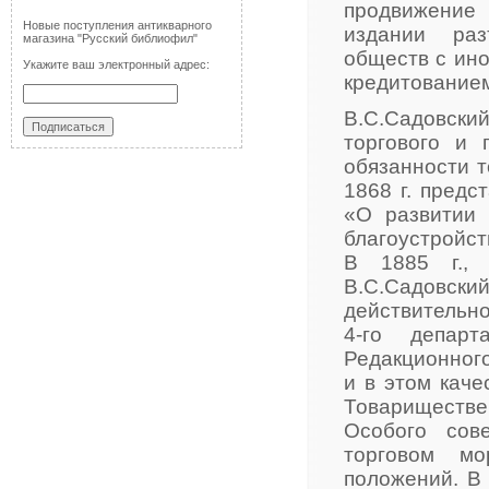
продвижение
Новые поступления антикварного
издании раз
магазина "Русский библиофил"
обществ с ин
Укажите ваш электронный адрес:
кредитование
В.С.Садовски
торгового и 
обязанности 
1868 г. предс
«О развитии 
благоустройст
В 1885 г., 
В.С.Садовский
действительно
4-го департ
Редакционного
и в этом каче
Товариществе
Особого сов
торговом мо
положений. В 