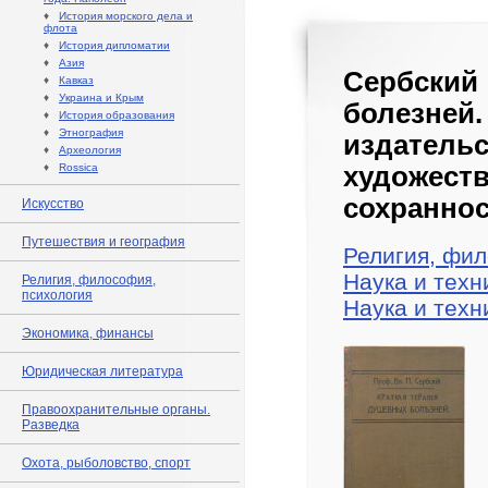
♦
История морского дела и
флота
♦
История дипломатии
♦
Азия
Сербский
♦
Кавказ
♦
Украина и Крым
болезней.
♦
История образования
♦
Этнография
издатель
♦
Археология
♦
Rossica
художе
сохраннос
Искусство
Путешествия и география
Религия, фил
Наука и техн
Религия, философия,
психология
Наука и техн
Экономика, финансы
Юридическая литература
Правоохранительные органы.
Разведка
Охота, рыболовство, спорт