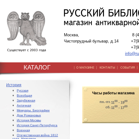
Москва,
8 (
Чистопрудный бульвар, д.14
+7(9
+7(9
info@ru
КАТАЛОГ
|
|
|
О МАГАЗИНЕ
КОНТАКТЫ
СОБЫТИЯ
История
♦
Русская
Часы работы магазина
♦
Всеобщая
♦
Зарубежная
00
00
пн.-пт.
11
- 19
♦
Античная
00
00
сб.
11
- 17
♦
Мемуары. Биографии
♦
Дом Романовых
♦
История Москвы
♦
История Санкт-Петербурга
♦
Военная
♦
Отечественная война 1812
года. Наполеон