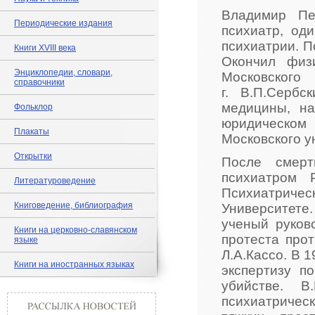
Владимир Пе
Периодические издания
психиатр, од
психиатрии. П
Книги XVIII века
Окончил физ
Энциклопедии, словари,
Московского
справочники
г. В.П.Серб
медицины, на
Фольклор
юридическом
Плакаты
Московского у
Открытки
После смерт
психиатром 
Литературоведение
Психиатричес
Книговедение, библиография
Университете.
ученый руков
Книги на церковно-славянском
протеста про
языке
Л.А.Кассо. В 
Книги на иностранных языках
экспертизу п
убийстве. В
психиатриче