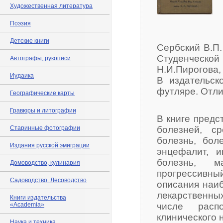
Художественная литература
Поэзия
Детские книги
Сербский В.П.
Студенческо
Автографы, рукописи
Н.И.Пирогова,
Иудаика
В издательск
футляре. Отли
Географические карты
Гравюры и литографии
В книге предс
Старинные фотографии
болезней, с
болезнь, бол
Издания русской эмиграции
энцефалит, и
болезнь, м
Домоводство, кулинария
прогрессивны
Садоводство. Лесоводство
описания наи
лекарствен
Книги издательства
«Academia»
числе расп
клинического 
Наука и техника