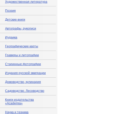
Художественная литература
Поэзия
Детские книги
Автографы, рукописи
Иудаика
Географические карты
Гравюры и литографии
Старинные фотографии
Издания русской эмиграции
Домоводство, кулинария
Садоводство. Лесоводство
Книги издательства
«Academia»
Наука и техника