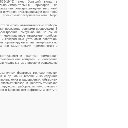
1883-1945) внес большой вклад в
ьно-измерительных приборов на
оводства электрификацией нефтяной
ля изучения электрификации нефтяной
 проектно-исследовательского бюро
ь стали играть автоматические приборы
ния производственными процессами. В
оростроения, выпускавшая на рынок
ли максимальное отражение приборы
 и контрольные установки советских
ры ориентируются на американскую
а они заимствовали терминологию и
нструкциям и практике применения
томатический контроль и измерение
тали играть к этому времени решающую
различных факторов технологических
сти и пр. Даны теория и конструкция
опротивления и расширения, объемных
 автоматическое и неавтоматическое
улирующих приборов, их конструкции и
гося в Московском нефтяном институте