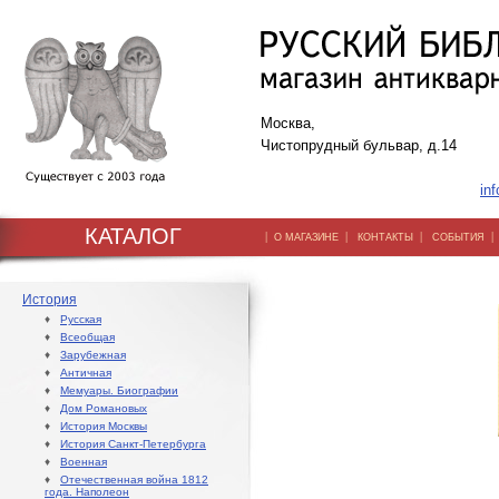
Москва,
Чистопрудный бульвар, д.14
inf
КАТАЛОГ
|
|
|
О МАГАЗИНЕ
КОНТАКТЫ
СОБЫТИЯ
История
♦
Русская
♦
Всеобщая
♦
Зарубежная
♦
Античная
♦
Мемуары. Биографии
♦
Дом Романовых
♦
История Москвы
♦
История Санкт-Петербурга
♦
Военная
♦
Отечественная война 1812
года. Наполеон