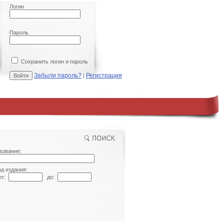
Логин
Пароль
Сохранить логин и пароль
Забыли пароль?
Регистрация
|
азвание:
од издания:
т:
до: