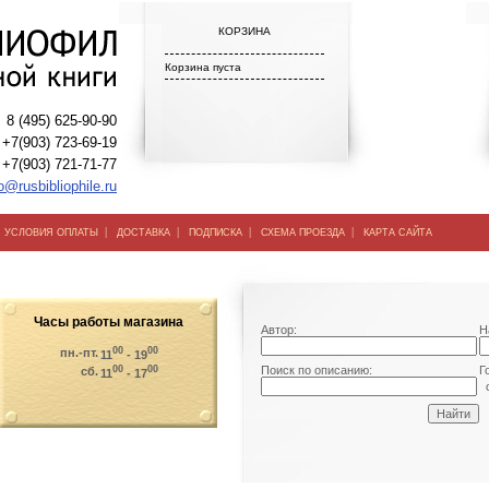
КОРЗИНА
Корзина пуста
8 (495) 625-90-90
+7(903) 723-69-19
+7(903) 721-71-77
o@rusbibliophile.ru
|
|
|
|
|
УСЛОВИЯ ОПЛАТЫ
ДОСТАВКА
ПОДПИСКА
СХЕМА ПРОЕЗДА
КАРТА САЙТА
Часы работы магазина
Автор:
Н
00
00
пн.-пт.
11
- 19
00
00
Поиск по описанию:
Г
сб.
11
- 17
о