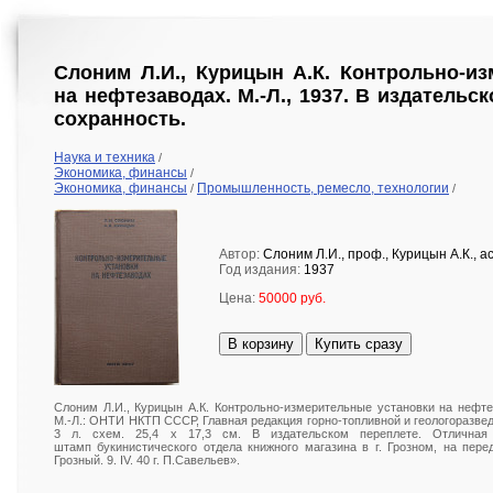
Слоним Л.И., Курицын А.К. Контрольно-и
на нефтезаводах. М.-Л., 1937. В издательс
сохранность.
Наука и техника
/
Экономика, финансы
/
Экономика, финансы
Промышленность, ремесло, технологии
/
/
Автор:
Слоним Л.И., проф., Курицын А.К., а
Год издания:
1937
Цена:
50000 руб.
В корзину
Купить сразу
Слоним Л.И., Курицын А.К. Контрольно-измерительные установки на нефте
М.-Л.: ОНТИ НКТП СССР, Главная редакция горно-топливной и геологоразведоч
3 л. схем. 25,4 х 17,3 см. В издательском переплете. Отличная
штамп букинистического отдела книжного магазина в г. Грозном, на пере
Грозный. 9. IV. 40 г. П.Савельев».