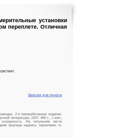
змерительные установки
ком переплете. Отличная
ссистент.
Версия для печати
заводах. 2-е переработанное издание.
ной литературы, 1937. 480 с., с илл.;
 сохранность. На титульном листе
днем форзаце надпись чернилами: «г.