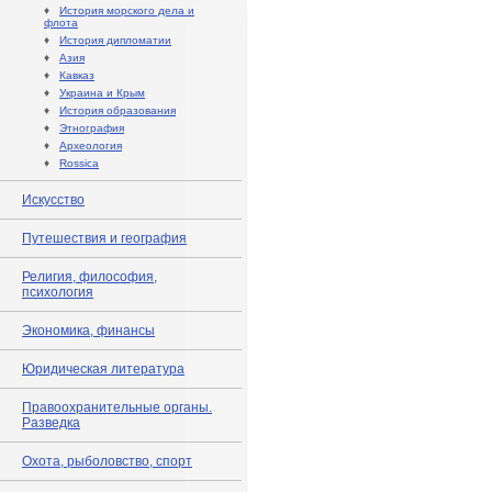
♦
История морского дела и
флота
♦
История дипломатии
♦
Азия
♦
Кавказ
♦
Украина и Крым
♦
История образования
♦
Этнография
♦
Археология
♦
Rossica
Искусство
Путешествия и география
Религия, философия,
психология
Экономика, финансы
Юридическая литература
Правоохранительные органы.
Разведка
Охота, рыболовство, спорт