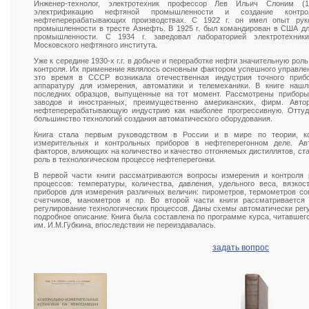
Инженер-технолог, электротехник профессор Лев Ильич Слоним (
электрификацию нефтяной промышленности и создание контрол
нефтеперерабатывающих производствах. С 1922 г. он имел опыт рук
промышленности в тресте Азнефть. В 1925 г. был командирован в США д
промышленности. С 1934 г. заведовал лабораторией электротехники
Московского нефтяного института.
Уже к середине 1930-х г.г. в добыче и переработке нефти значительную рол
контроля. Их применение являлось основным фактором успешного управле
это время в СССР возникала отечественная индустрия точного приб
аппаратуру для измерения, автоматики и телемеханики. В книге наш
последних образцов, выпущенные на тот момент. Рассмотрены приборы
заводов и иностранных, преимущественно американских, фирм. Авто
нефтеперерабатывающую индустрию как наиболее прогрессивную. Оттуд
большинство технологий создания автоматического оборудования.
Книга стала первым руководством в России и в мире по теории, ко
измерительных и контрольных приборов в нефтеперегонном деле. Ав
факторов, влияющих на количество и качество отгоняемых дистиллятов, с
роль в технологическом процессе нефтеперегонки.
В первой части книги рассматриваются вопросы измерения и контроля 
процессов: температуры, количества, давления, удельного веса, вязко
приборов для измерения различных величин: пирометров, термометров с
счетчиков, манометров и пр. Во второй части книги рассматривается
регулирование технологических процессов. Даны схемы автоматически рег
подробное описание. Книга была составлена по программе курса, читавше
им. И.М.Губкина, впоследствии не переиздавалась.
задать вопрос