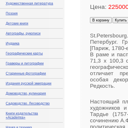
Художественная литература
Цена:
225000
Поэзия
В корзину
Купить
Детские книги
Автографы, рукописи
St.Petersbourg.
Петербург. Г
Иудаика
[Париж, 1780-е
Географические карты
В раме и пасп
71,3 х 100,3 
Гравюры и литографии
географическ
отличает пр
Старинные фотографии
особая декор
Издания русской эмиграции
Редкость.
Домоводство, кулинария
Настоящий пл
Садоводство. Лесоводство
художников и
Тардье (1757
Книги издательства
«Academia»
сочинению А.Ф
политическая 
Наука и техника