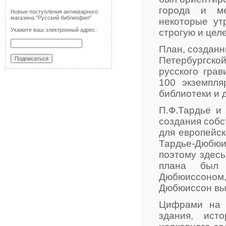
города и ме
Новые поступления антикварного
магазина "Русский библиофил"
некоторые ут
Укажите ваш электронный адрес:
строгую и цел
План, созданн
Петербургско
русского гра
100 экземпля
библиотеки и 
П.Ф.Тардье и
создания собс
для европейск
Тардье-Дюбю
поэтому здесь
плана был 
Дюбюиссоном
Дюбюиссон вы
Цифрами на 
здания, ист