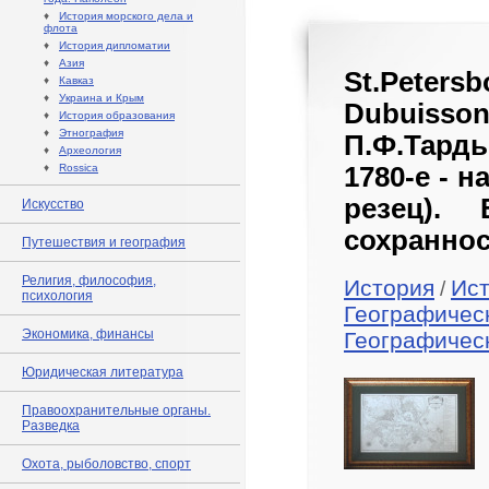
♦
История морского дела и
флота
♦
История дипломатии
♦
Азия
St.Petersb
♦
Кавказ
♦
Украина и Крым
Dubuisso
♦
История образования
♦
Этнография
П.Ф.Тард
♦
Археология
♦
Rossica
1780-е - н
резец).
Искусство
сохраннос
Путешествия и география
Религия, философия,
История
Ист
/
психология
Географичес
Экономика, финансы
Географичес
Юридическая литература
Правоохранительные органы.
Разведка
Охота, рыболовство, спорт