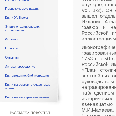
physique, moral
Периодические издания
Vol. 1-3). О
вышел отдель
Книги XVIII века
Издание Атла
гравюр и на
Энциклопедии, словари,
справочники
Российской и
иллюстрациями 
Фольклор
Иконографиче
Плакаты
гравированны
Открытки
1753 г., к 50
Российской И
Литературоведение
«План столич
знатнейших о
Книговедение, библиография
руководств
Книги на церковно-славянском
награвирован
языке
наблюдением
Книги на иностранных языках
историческое
двенадцать
М.И.Махаева, 
был ориентиро