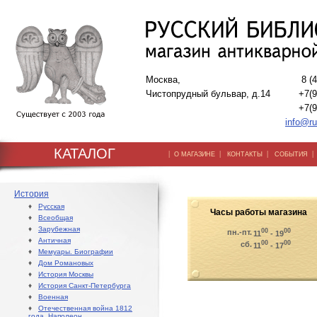
Москва,
8 (
Чистопрудный бульвар, д.14
+7(9
+7(9
info@ru
КАТАЛОГ
|
|
|
О МАГАЗИНЕ
КОНТАКТЫ
СОБЫТИЯ
История
♦
Русская
Часы работы магазина
♦
Всеобщая
♦
Зарубежная
00
00
пн.-пт.
11
- 19
♦
Античная
00
00
сб.
11
- 17
♦
Мемуары. Биографии
♦
Дом Романовых
♦
История Москвы
♦
История Санкт-Петербурга
♦
Военная
♦
Отечественная война 1812
года. Наполеон