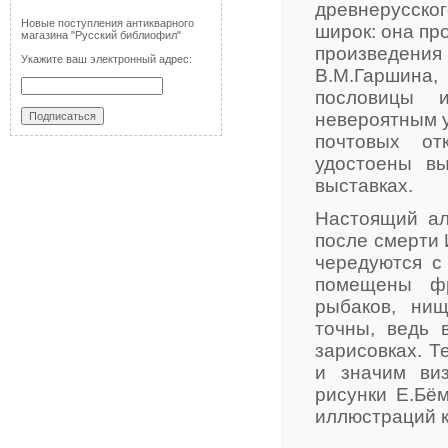
древнерусског
Новые поступления антикварного
широк: она пр
магазина "Русский библиофил"
произведени
Укажите ваш электронный адрес:
В.М.Гаршина,
пословицы и
невероятным 
почтовых от
удостоены в
выставках.
Настоящий ал
после смерти 
чередуются с
помещены фр
рыбаков, ни
точны, ведь 
зарисовках. Т
и значим ви
рисунки Е.Бё
иллюстраций к