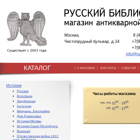
Москва,
8 (
Чистопрудный бульвар, д.14
+7(9
+7(9
info@ru
КАТАЛОГ
|
|
|
О МАГАЗИНЕ
КОНТАКТЫ
СОБЫТИЯ
История
♦
Русская
Часы работы магазина
♦
Всеобщая
♦
Зарубежная
00
00
пн.-пт.
11
- 19
♦
Античная
00
00
сб.
11
- 17
♦
Мемуары. Биографии
♦
Дом Романовых
♦
История Москвы
♦
История Санкт-Петербурга
♦
Военная
♦
Отечественная война 1812
года. Наполеон