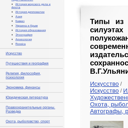
♦
История морского дела и
флота
♦
История дипломатии
♦
Азия
Типы из 
♦
Кавказ
♦
Украина и Крым
силуэтах 
♦
История образования
♦
Этнография
полуко
♦
Археология
♦
Rossica
соврем
издател
Искусство
сохранн
Путешествия и география
В.Г.Ульян
Религия, философия,
психология
Искусство
/
Экономика, финансы
Искусство
И
/
Художествен
Юридическая литература
Охота, рыбол
Правоохранительные органы.
Автографы, 
Разведка
Охота, рыболовство, спорт