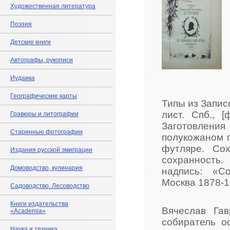
Художественная литература
Поэзия
Детские книги
Автографы, рукописи
Иудаика
Географические карты
Типы из Запис
лист. Спб., 
Гравюры и литографии
Заготовления
Старинные фотографии
полукожаном 
футляре. Со
Издания русской эмиграции
сохранность
Домоводство, кулинария
надпись: «С
Москва 1878-1
Садоводство. Лесоводство
Книги издательства
Вячеслав Гав
«Academia»
собиратель о
Наука и техника