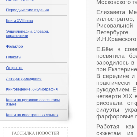
Московского 
Периодические издания
Елизавета Ме
иллюстрато
Книги XVIII века
Рисовальной
Петербурге.
Энциклопедии, словари,
справочники
И.Н.Крамского
Фольклор
Е.Бём в сове
посвятила бо
Плакаты
зародилось в 
Открытки
при Екатерине
В середине и 
Литературоведение
практически
рукоделием. 
Книговедение, библиография
четверти XIX 
Книги на церковно-славянском
рисовала от
языке
силуэты укр
Книги на иностранных языках
фарфоровые п
Работая как
сюжетам из