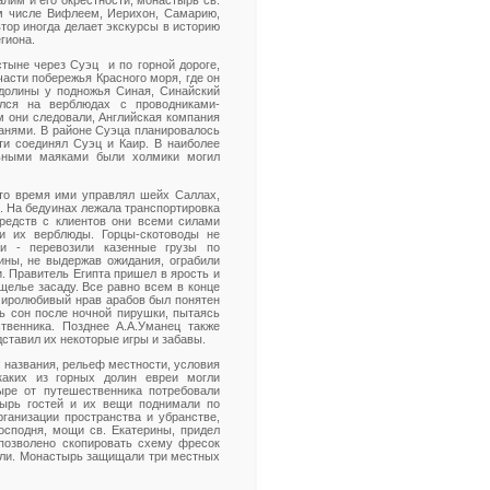
лим и его окрестности, монастырь св.
м числе Вифлеем, Иерихон, Самарию,
втор иногда делает экскурсы в историю
гиона.
стыне через Суэц и по горной дороге,
асти побережья Красного моря, где он
 долины у подножья Синая, Синайский
ался на верблюдах с проводниками-
м они следовали, Английская компания
анями. В районе Суэца планировалось
ти соединял Суэц и Каир. В наиболее
льными маяками были холмики могил
 то время ими управлял шейх Саллах,
. На бедуинах лежала транспортировка
редств с клиентов они всеми силами
ни их верблюды. Горцы-скотоводы не
ли - перевозили казенные грузы по
ины, не выдержав ожидания, ограбили
. Правитель Египта пришел в ярость и
ущелье засаду. Все равно всем в конце
 миролюбивый нрав арабов был понятен
ть сон после ночной пирушки, пытаясь
твенника. Позднее А.А.Уманец также
ставил их некоторые игры и забавы.
 названия, рельеф местности, условия
каких из горных долин евреи могли
ре от путешественника потребовали
тырь гостей и их вещи поднимали по
рганизации пространства и убранстве,
осподня, мощи св. Екатерины, придел
позволено скопировать схему фресок
тели. Монастырь защищали три местных