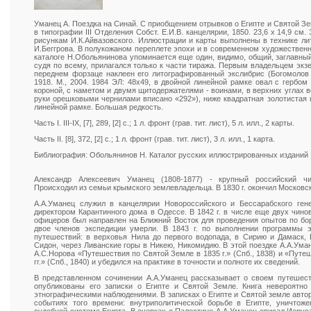
Уманец А. Поездка на Синай. С приобщением отрывков о Египте и Святой Зем
в типографии III Отделения Собст. Е.И.В. канцелярии, 1850. 23,6 х 14,9 см
рисункам И.К.Айвазовского. Иллюстрации и карты выполнены в технике ли
И.Беггрова. В полукожаном переплете эпохи и в современном художествен
каталоге Н.Обольянинова упоминается еще один, видимо, общий, заглавный 
судя по всему, прилагался только к части тиража. Первым владельцем экз
переднем форзаце наклеен его литографированный экслибрис (Богомолов 
1918. М., 2004. 1984 ЭЛ: 48х49, в двойной линейной рамке овал с гербо
короной, с наметом и двумя щитодержателями - воинами, в верхних углах 
руки орешковыми чернилами вписано «292»), ниже квадратная золотистая 
линейной рамке. Большая редкость.
Часть I. III-IX, [7], 289, [2] с.; 1 л. фронт (грав. тит. лист), 5 л. илл., 2 карты.
Часть II. [8], 372, [2] с.; 1 л. фронт (грав. тит. лист), 3 л. илл., 1 карта.
Библиография: Обольянинов Н. Каталог русских иллюстрированных изданий 17
Александр Алексеевич Уманец (1808-1877) - крупный российский чин
Происходил из семьи крымского землевладельца. В 1830 г. окончил Московс
А.А.Уманец служил в канцелярии Новороссийского и Бессарабского гене
директором Карантинного дома в Одессе. В 1842 г. в числе еще двух чинов
офицеров был направлен на Ближний Восток для проведения опытов по бор
двое членов экспедиции умерли. В 1843 г. по выполнении программы 
путешествий: в верховья Нила до первого водопада, в Сирию и Дамаск, 
Сидон, через Ливанские горы в Никею, Никомидию. В этой поездке А.А.Ум
А.С.Норова «Путешествия по Святой Земле в 1835 г.» (Спб., 1838) и «Путе
гг.» (Спб., 1840) и убедился на практике в точности и полноте их сведений.
В представленном сочинении А.А.Уманец рассказывает о своем путешест
опубликованы его записки о Египте и Святой Земле. Книга невероятно
этнографическими наблюдениями. В записках о Египте и Святой земле авто
событиях того времени: внутриполитической борьбе в Египте, уничтоже