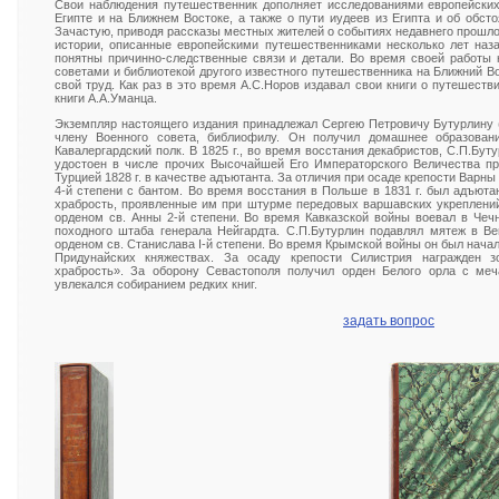
Свои наблюдения путешественник дополняет исследованиями европейски
Египте и на Ближнем Востоке, а также о пути иудеев из Египта и об обст
Зачастую, приводя рассказы местных жителей о событиях недавнего прошлог
истории, описанные европейскими путешественниками несколько лет назад
понятны причинно-следственные связи и детали. Во время своей работы 
советами и библиотекой другого известного путешественника на Ближний Во
свой труд. Как раз в это время А.С.Норов издавал свои книги о путешеств
книги А.А.Уманца.
Экземпляр настоящего издания принадлежал Сергею Петровичу Бутурлину (
члену Военного совета, библиофилу. Он получил домашнее образовани
Кавалергардский полк. В 1825 г., во время восстания декабристов, С.П.Бу
удостоен в числе прочих Высочайшей Его Императорского Величества пр
Турцией 1828 г. в качестве адъютанта. За отличия при осаде крепости Варн
4-й степени с бантом. Во время восстания в Польше в 1831 г. был адъют
храбрость, проявленные им при штурме передовых варшавских укреплений 
орденом св. Анны 2-й степени. Во время Кавказской войны воевал в Чечн
походного штаба генерала Нейгардта. С.П.Бутурлин подавлял мятеж в Вен
орденом св. Станислава I-й степени. Во время Крымской войны он был нача
Придунайских княжествах. За осаду крепости Силистрия награжден 
храбрость». За оборону Севастополя получил орден Белого орла с меча
увлекался собиранием редких книг.
задать вопрос