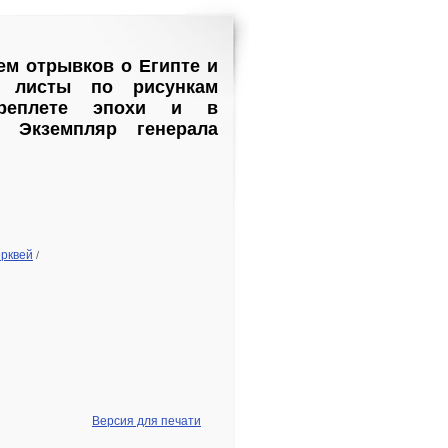
ем отрывков о Египте и
е листы по рисункам
переплете эпохи и в
. Экземпляр генерала
ерквей
/
Версия для печати