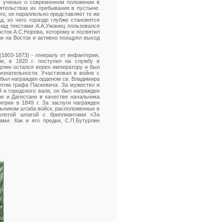
х ученых о современном положении в
оятельствах их пребывания в пустыне.
о, он параллельно представляет те же
, из чего гораздо глубже становятся
над текстами А.А.Уманец пользовался
сток А.С.Норова, которому и посвятил
ии на Восток и активно поощрял выход
1803-1873) - генералу от инфантерии,
е, в 1820 г. поступил на службу в
турлин остался верен императору и был
изнательности. Участвовал в войне с
ы был награжден орденом св. Владимира
антом графа Паскевича. За мужество и
и городского вала, он был награжден
е и Дагестане в качестве начальника
грии в 1849 г. За заслуги награжден
льником штаба войск, расположенных в
золотой шпагой с бриллиантами «За
ми. Как и его предки, С.П.Бутурлин