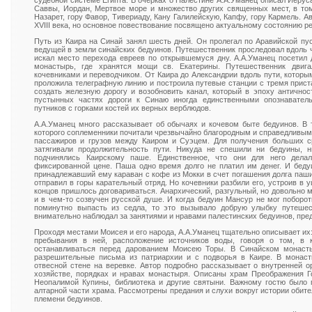
судебной системе Египта. В очерках о Палестине А.А.Уманец описал Иеруса
Саввы, Иордан, Мертвое море и множество других священных мест, в то
Назарет, гору Фавор, Тивериаду, Кану Галилейскую, Капфу, гору Кармель. А
XVIII века, но основное повествование посвящено актуальному состоянию ре
Путь из Каира на Синай занял шесть дней. Он пролегал по Аравийской пу
ведущей в земли синайских бедуинов. Путешественник проследовал вдоль ч
искал место перехода евреев по открывшемуся дну. А.А.Уманец посетил
монастырь, где хранятся мощи св. Екатерины. Путешественник двиг
кочевниками и переводчиком. От Каира до Александрии вдоль пути, которы
проложила телеграфную линию и построила путевые станции с тремя прист
создать железную дорогу и возобновить канал, который в эпоху античнос
пустынных частях дороги к Синаю иногда единственными опознавате
путников с горками костей их верных верблюдов.
А.А.Уманец много рассказывает об обычаях и кочевом быте бедуинов. В
которого соплеменники почитали чрезвычайно благородным и справедливым
пассажиров и грузов между Каиром и Суэцем. Для получения больших с
затягивали продолжительность пути. Никуда не спешили ни бедуины, 
подчинялись Каирскому паше. Единственное, что они для него дела
фиксированной цене. Паша одно время долго не платил им денег. И беду
принадлежавший ему караван с кофе из Мокки в счет погашения долга паши
отправил в горы карательный отряд. Но кочевники разбили его, устроив в 
концов пришлось договариваться. Анархический, разгульный, но довольно
и в чем-то созвучен русской душе. И когда бедуин Мансур не мог поборо
поминутно выпасть из седла, то это вызывало добрую улыбку путешес
внимательно наблюдал за занятиями и нравами палестинских бедуинов, пред
Проходя местами Моисея и его народа, А.А.Уманец тщательно описывает их:
пребывания в ней, расположение источников воды, говоря о том, в 
останавливаться перед дарованием Моисею Торы. В Синайском монасты
разрешительные письма из патриархии и с подворья в Каире. В монас
отвесной стене на веревке. Автор подробно рассказывает о внутренней о
хозяйстве, порядках и нравах монастыря. Описаны храм Преображения Г
Неопалимой Купины, библиотека и другие святыни. Важному гостю было 
алтарной части храма. Рассмотрены предания и слухи вокруг истории оби
племени бедуинов.