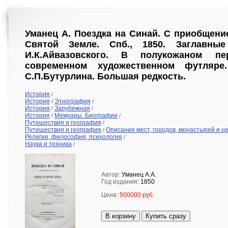
Уманец А. Поездка на Синай. С приобщени
Святой Земле. Спб., 1850. Заглавны
И.К.Айвазовского. В полукожаном 
современном художественном футляре
С.П.Бутурлина. Большая редкость.
История
/
История
Этнография
/
/
История
Зарубежная
/
/
История
Мемуары. Биографии
/
/
Путешествия и география
/
Путешествия и география
Описания мест, городов, монастырей и ц
/
Религия, философия, психология
/
Наука и техника
/
Автор:
Уманец А.А.
Год издания:
1850
Цена:
500000 руб.
В корзину
Купить сразу