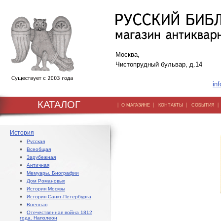
Москва,
Чистопрудный бульвар, д.14
inf
КАТАЛОГ
|
|
|
О МАГАЗИНЕ
КОНТАКТЫ
СОБЫТИЯ
История
♦
Русская
♦
Всеобщая
♦
Зарубежная
♦
Античная
♦
Мемуары. Биографии
♦
Дом Романовых
♦
История Москвы
♦
История Санкт-Петербурга
♦
Военная
♦
Отечественная война 1812
года. Наполеон