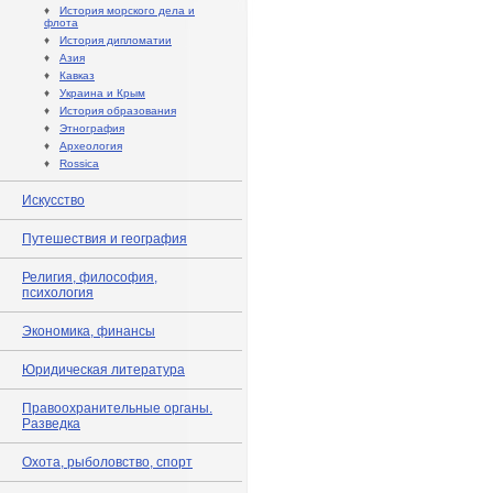
♦
История морского дела и
флота
♦
История дипломатии
♦
Азия
♦
Кавказ
♦
Украина и Крым
♦
История образования
♦
Этнография
♦
Археология
♦
Rossica
Искусство
Путешествия и география
Религия, философия,
психология
Экономика, финансы
Юридическая литература
Правоохранительные органы.
Разведка
Охота, рыболовство, спорт