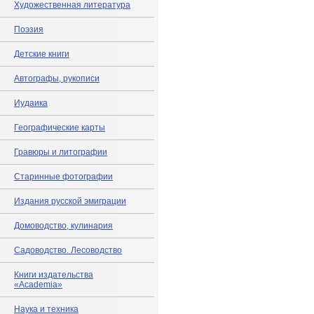
Художественная литература
Поэзия
Детские книги
Автографы, рукописи
Иудаика
Географические карты
Гравюры и литографии
Старинные фотографии
Издания русской эмиграции
Домоводство, кулинария
Садоводство. Лесоводство
Книги издательства
«Academia»
Наука и техника