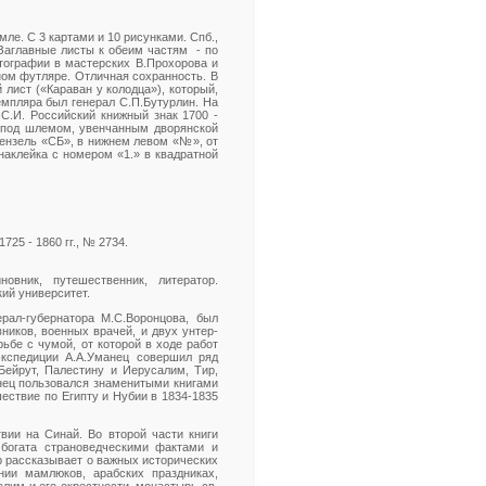
ле. С 3 картами и 10 рисунками. Спб.,
. Заглавные листы к обеим частям - по
тографии в мастерских В.Прохорова и
ном футляре. Отличная сохранность. В
лист («Караван у колодца»), который,
емпляра был генерал С.П.Бутурлин. На
С.И. Российский книжный знак 1700 -
м под шлемом, увенчанным дворянской
вензель «СБ», в нижнем левом «№», от
наклейка с номером «1.» в квадратной
25 - 1860 гг., № 2734.
овник, путешественник, литератор.
кий университет.
рал-губернатора М.С.Воронцова, был
ников, военных врачей, и двух унтер-
ьбе с чумой, от которой в ходе работ
экспедиции А.А.Уманец совершил ряд
Бейрут, Палестину и Иерусалим, Тир,
анец пользовался знаменитыми книгами
шествие по Египту и Нубии в 1834-1835
вии на Синай. Во второй части книги
 богата страноведческими фактами и
р рассказывает о важных исторических
нии мамлюков, арабских праздниках,