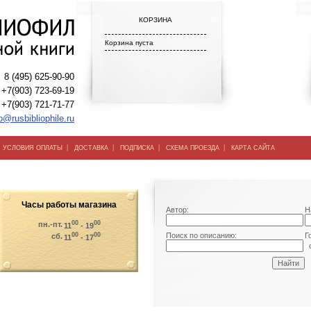
КОРЗИНА
Корзина пуста
8 (495) 625-90-90
+7(903) 723-69-19
+7(903) 721-71-77
o@rusbibliophile.ru
|
|
|
|
|
УСЛОВИЯ ОПЛАТЫ
ДОСТАВКА
ПОДПИСКА
СХЕМА ПРОЕЗДА
КАРТА САЙТА
Часы работы магазина
Автор:
Н
00
00
пн.-пт.
11
- 19
00
00
Поиск по описанию:
Г
сб.
11
- 17
о