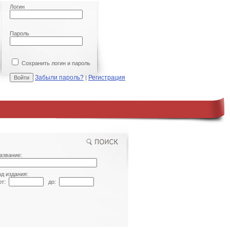
Логин
Пароль
Сохранить логин и пароль
Забыли пароль?
Регистрация
|
азвание:
од издания:
т:
до: