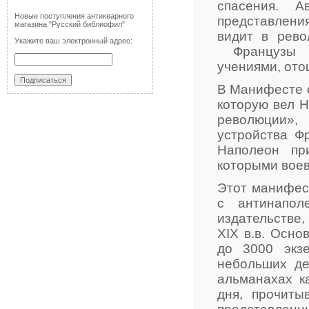
спасения. 
Новые поступления антикварного
представлени
магазина "Русский библиофил"
видит в рево
Укажите ваш электронный адрес:
Французы с
учениями, ото
В Манифесте 
которую вел Н
революции»,
устройства Ф
Наполеон пр
которыми воев
Этот манифес
с антинапол
издательстве,
XIX в.в. Осно
до 3000 экзе
небольших де
альманахах к
дня, прочиты