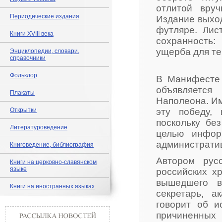
отлитой вруч
Периодические издания
Издание выхо
футляре. Лис
Книги XVIII века
сохранность:
ущерба для те
Энциклопедии, словари,
справочники
Фольклор
В Манифесте 
объявляетс
Плакаты
Наполеона. Им
Открытки
эту победу,
поскольку бе
Литературоведение
целью инфор
администрати
Книговедение, библиография
Автором русс
Книги на церковно-славянском
языке
российских х
вышедшего в
Книги на иностранных языках
секретарь, 
говорит об и
причиненных