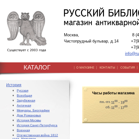
Москва,
8 (
Чистопрудный бульвар, д.14
+7(9
+7(9
info@ru
КАТАЛОГ
|
|
|
О МАГАЗИНЕ
КОНТАКТЫ
СОБЫТИЯ
История
♦
Русская
Часы работы магазина
♦
Всеобщая
♦
Зарубежная
00
00
пн.-пт.
11
- 19
♦
Античная
00
00
сб.
11
- 17
♦
Мемуары. Биографии
♦
Дом Романовых
♦
История Москвы
♦
История Санкт-Петербурга
♦
Военная
♦
Отечественная война 1812
года. Наполеон