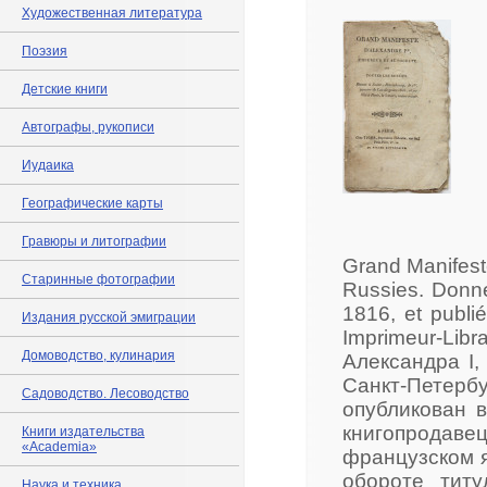
Художественная литература
Поэзия
Детские книги
Автографы, рукописи
Иудаика
Географические карты
Гравюры и литографии
Grand Manifeste
Старинные фотографии
Russies. Donné 
1816, et publi
Издания русской эмиграции
Imprimeur-Libr
Домоводство, кулинария
Александра I,
Санкт-Петербу
Садоводство. Лесоводство
опубликован в
книгопродавец
Книги издательства
«Academia»
французском я
обороте титу
Наука и техника