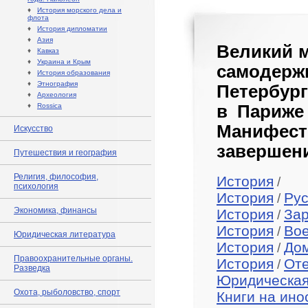
♦
История морского дела и
флота
♦
История дипломатии
♦
Азия
Великий м
♦
Кавказ
♦
Украина и Крым
самодер
♦
История образования
♦
Этнография
Петербурге
♦
Археология
♦
Rossica
в Париже 
Манифес
Искусство
завершени
Путешествия и география
Религия, философия,
История
/
психология
История
Рус
/
Экономика, финансы
История
За
/
История
Во
/
Юридическая литература
История
До
/
Правоохранительные органы.
История
Оте
/
Разведка
Юридическая
Охота, рыболовство, спорт
Книги на ино