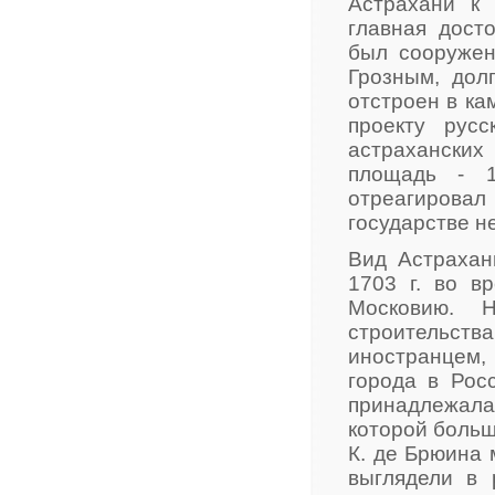
Астрахани к 
главная дост
был сооружен
Грозным, дол
отстроен в ка
проекту рус
астраханских
площадь - 1
отреагирова
государстве не
Вид Астрахан
1703 г. во в
Московию. 
строительст
иностранцем, 
города в Рос
принадлежала
которой больш
К. де Брюина 
выглядели в