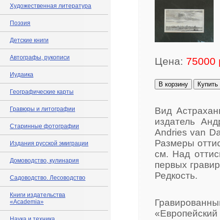
Художественная литература
Поэзия
Детские книги
Автографы, рукописи
Цена:
75000 
Иудаика
В корзину
Купить
Географические карты
Гравюры и литографии
Вид Астрахан
издатель Анд
Старинные фотографии
Andries van D
Размеры оттиск
Издания русской эмиграции
см. Над оттис
Домоводство, кулинария
первых гравир
Редкость.
Садоводство. Лесоводство
Книги издательства
Гравированн
«Academia»
«Европейск
Наука и техника