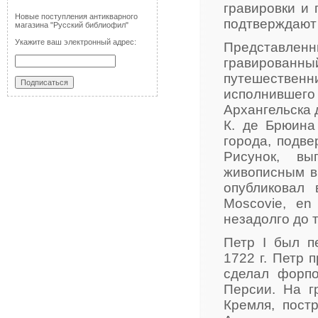
гравировки и 
Новые поступления антикварного
подтверждают 
магазина "Русский библиофил"
Укажите ваш электронный адрес:
Представле
гравированн
путешественн
исполнившег
Архангельска 
К. де Брюина
города, подв
Рисунок, вы
живописным в
опубликовал 
Moscovie, en 
незадолго до т
Петр I был п
1722 г. Петр 
сделал форпо
Персии. На г
Кремля, пост