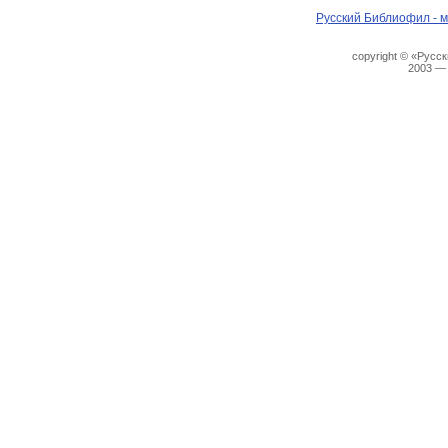
Русский Библиофил - м
copyright © «Русс
2003 —