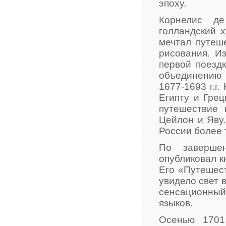
эпоху.
Корнелис де
голландский х
мечтал путеш
рисования. И
первой поездк
объединению 
1677-1693 г.г
Египту и Грец
путешествие 
Цейлон и Яву
России более т
По заверше
опубликовал к
Его «Путешес
увидело свет 
сенсационный
языков.
Осенью 1701