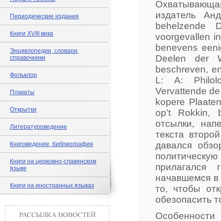
Охватывающа
издатель Анд
Периодические издания
behelzende 
Книги XVIII века
voorgevallen i
benevens eeni
Энциклопедии, словари,
Deelen der W
справочники
beschreven, e
Фольклор
L: A: Philolo
Vervattende de
Плакаты
kopere Plaate
Открытки
op’t Rokkin,
отсылки, нап
Литературоведение
текста второ
давался обзо
Книговедение, библиография
политическую
Книги на церковно-славянском
прилагался 
языке
начавшемся в 
Книги на иностранных языках
то, чтобы от
обезопасить т
Особенности