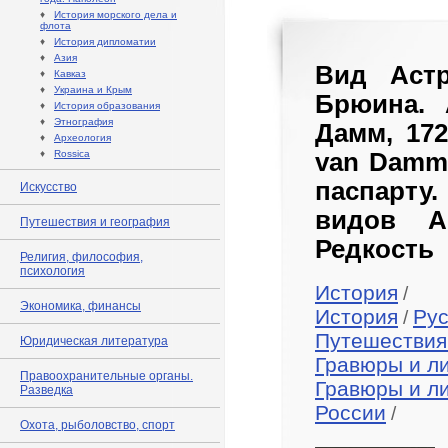
♦
История морского дела и
флота
♦
История дипломатии
♦
Азия
Вид Астр
♦
Кавказ
♦
Украина и Крым
Брюина. 
♦
История образования
♦
Этнография
Дамм, 172
♦
Археология
♦
Rossica
van Damme
паспарту
Искусство
видов Ас
Путешествия и география
Редкость
Религия, философия,
психология
История
/
Экономика, финансы
История
Рус
/
Путешествия
Юридическая литература
Гравюры и л
Правоохранительные органы.
Гравюры и л
Разведка
России
/
Охота, рыболовство, спорт