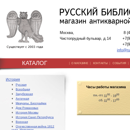
Москва,
8 (
Чистопрудный бульвар, д.14
+7(9
+7(9
info@ru
КАТАЛОГ
|
|
|
О МАГАЗИНЕ
КОНТАКТЫ
СОБЫТИЯ
История
♦
Русская
Часы работы магазина
♦
Всеобщая
♦
Зарубежная
00
00
пн.-пт.
11
- 19
♦
Античная
00
00
сб.
11
- 17
♦
Мемуары. Биографии
♦
Дом Романовых
♦
История Москвы
♦
История Санкт-Петербурга
♦
Военная
♦
Отечественная война 1812
года. Наполеон