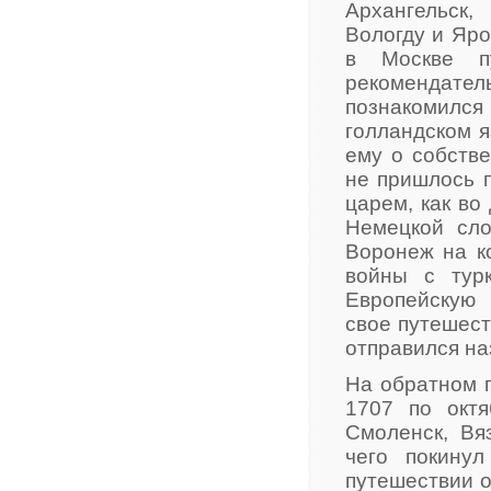
Архангельск,
Вологду и Яро
в Москве пу
рекоменда
познакомилс
голландском я
ему о собстве
не пришлось п
царем, как во
Немецкой сло
Воронеж на к
войны с турк
Европейскую
свое путешест
отправился на
На обратном п
1707 по октя
Смоленск, Вя
чего покину
путешествии о