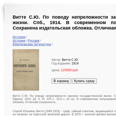
Витте С.Ю. По поводу непреложности за
жизни. Спб., 1914. В современном по
Сохранена издательская обложка. Отличная
История
/
История
Русская
/
/
Юридическая литература
/
Автор:
Витте С.Ю.
Год издания:
1914
Цена:
125000 руб.
В корзину
Купить сразу
Витте С.Ю. По поводу непреложности законов государственной жизни. Сп
Ефрон], 1914. [2], II, IV, 376 с. 24,5 х 16 см. В современном полукожан
обложка. Отличная сохранность.
Сергей Юльевич Витте (1849-1915) - граф, тайный советник, выдающийся 
он начинал на Одесской железной дороге. В 1870 г. окончил физико-мате