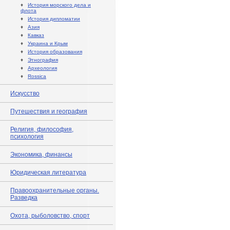
♦
История морского дела и
флота
♦
История дипломатии
♦
Азия
♦
Кавказ
♦
Украина и Крым
♦
История образования
♦
Этнография
♦
Археология
♦
Rossica
Искусство
Путешествия и география
Религия, философия,
психология
Экономика, финансы
Юридическая литература
Правоохранительные органы.
Разведка
Охота, рыболовство, спорт