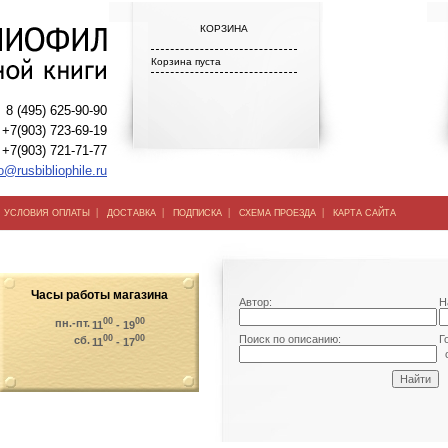
КОРЗИНА
Корзина пуста
8 (495) 625-90-90
+7(903) 723-69-19
+7(903) 721-71-77
o@rusbibliophile.ru
|
|
|
|
|
УСЛОВИЯ ОПЛАТЫ
ДОСТАВКА
ПОДПИСКА
СХЕМА ПРОЕЗДА
КАРТА САЙТА
Часы работы магазина
Автор:
Н
00
00
пн.-пт.
11
- 19
00
00
Поиск по описанию:
Г
сб.
11
- 17
о