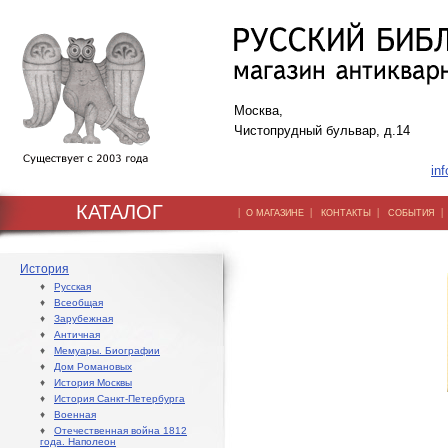
Москва,
Чистопрудный бульвар, д.14
inf
КАТАЛОГ
|
|
|
О МАГАЗИНЕ
КОНТАКТЫ
СОБЫТИЯ
История
♦
Русская
♦
Всеобщая
♦
Зарубежная
♦
Античная
♦
Мемуары. Биографии
♦
Дом Романовых
♦
История Москвы
♦
История Санкт-Петербурга
♦
Военная
♦
Отечественная война 1812
года. Наполеон