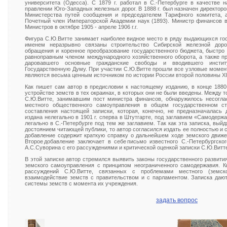
университета (Одесса). С 1879 г. работал в С.-Петербурге в качестве 
правлении Юго-Западных железных дорог. В 1888 г. был назначен директо
Министерства путей сообщения и председателем Тарифного комитета, 
Почетный член Императорской Академии наук (1893). Министр финансов в 
Министров в октябре 1905 - апреле 1906 г.г.
Фигура С.Ю.Витте занимает наиболее видное место в ряду выдающихся гос
именем неразрывно связаны строительство Сибирской железной доро
обращения и коренное преобразование государственного бюджета, быстро
равноправным членом международного хозяйственного оборота, а также пр
даровавшего основные гражданские свободы и вводившего институ
Государственную Думу. При участии С.Ю.Витте прошли все узловые момент
являются весьма ценным источником по истории России второй половины ХIХ
Как пишет сам автор в предисловии к настоящему изданию, в конце 1880-
устройстве земств в тех окраинах, в которых они не были введены. Между 
С.Ю.Витте, занимавшим пост министра финансов, обнаружилось несоглас
местного общественного самоуправления в общем государственном с
составления настоящей записки, которая, конечно, не предназначалась
издана нелегально в 1901 г. сперва в Штутгарте, под заглавием «Самодержав
легально в С.-Петербурге под тем же заглавием. Так как эта записка, вый
достоянием читающей публики, то автор согласился издать ее полностью и
добавление содержит краткую справку о дальнейшем ходе земского движе
Второе добавление заключает в себе письмо известного С.-Петербургско
А.С.Суворина с его рассуждениями и критической оценкой записки С.Ю.Витт
В этой записке автор стремился выявить законы государственного развити
земского самоуправления с принципом неограниченного самодержавия. К
рассуждений С.Ю.Витте, связанных с проблемами местного (земско
взаимодействие земств с правительством и с парламентом. Записка дают
системы земств с момента их учреждения.
задать вопрос