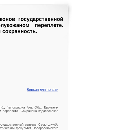
конов государственной
лукожаном переплете.
 сохранность.
Версия для печати
б., [типография Акц. Общ. Брокгауз-
ом переплете. Сохранена издательская
государственный деятель. Свою службу
матический факультет Новороссийского