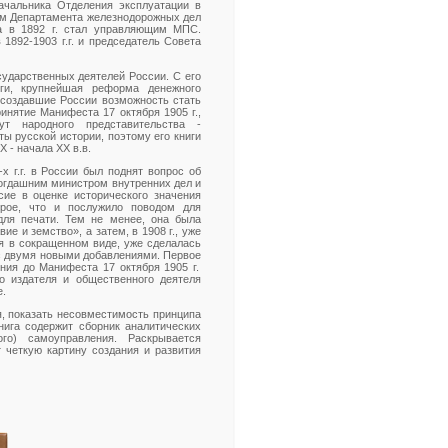
начальника Отделения эксплуатации в
ром Департамента железнодорожных дел
а в 1892 г. стал управляющим МПС.
1892-1903 г.г. и председатель Совета
ударственных деятелей России. С его
ги, крупнейшая реформа денежного
 создавшие России возможность стать
инятие Манифеста 17 октября 1905 г.,
т народного представительства -
ы русской истории, поэтому его книги
 - начала ХХ в.в.
х г.г. в России был поднят вопрос об
тогдашним министром внутренних дел и
ие в оценке исторического значения
трое, что и послужило поводом для
 для печати. Тем не менее, она была
ие и земство», а затем, в 1908 г., уже
дя в сокращенном виде, уже сделалась
 с двумя новыми добавлениями. Первое
ния до Манифеста 17 октября 1905 г.
го издателя и общественного деятеля
е.
я, показать несовместимость принципа
нига содержит сборник аналитических
го) самоуправления. Раскрывается
 четкую картину создания и развития