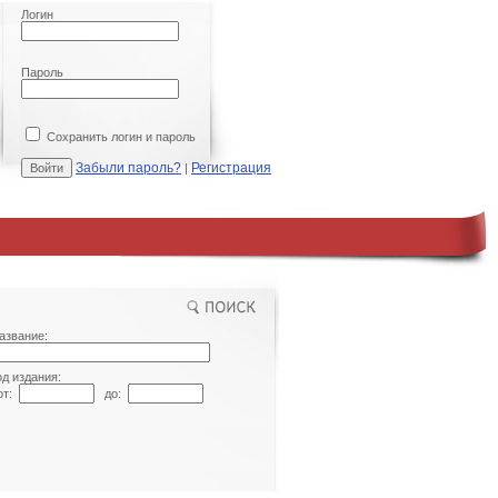
Логин
Пароль
Сохранить логин и пароль
Забыли пароль?
Регистрация
|
азвание:
од издания:
т:
до: