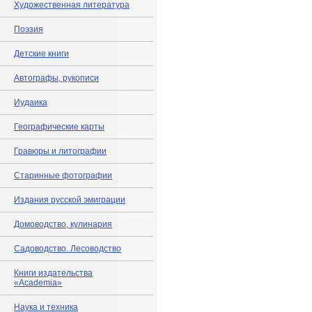
Художественная литература
Поэзия
Детские книги
Автографы, рукописи
Иудаика
Географические карты
Гравюры и литографии
Старинные фотографии
Издания русской эмиграции
Домоводство, кулинария
Садоводство. Лесоводство
Книги издательства
«Academia»
Наука и техника