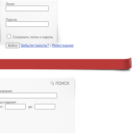
Логин
Пароль
Сохранить логин и пароль
Забыли пароль?
Регистрация
|
азвание:
од издания:
т:
до: