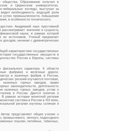
го общества. Образование получил в
гском и Цюрихском университетах.
о-либеральные взгляды, выступал за
н видел необходимость ведущей роли
а и успех промышленности, повышение
ния, в особенности технического.
удостоен Академией наук престижной
ор рассматривает значение и сущность
финансовой науки, в рамках которой
в их источников. Ученый предлагает
х доходов, начиная с древнегреческих
общей характеристике государственных
истории государственных имуществ в
дательство России и Европы, системы
и фискального характера. К области
нные фабрики) и железные дороги.
фактур и казенных фабрик в России,
дических регалий изучаются почтовая,
ь казенных горных заводов, право
орных законодательств, деятельность
ние казенных горных заводов, устав о
еталлов в России. Дается понятие о
. В рамках истории монетной регалии
онетная система в России в XIX веке,
искальной регалии изучены соляная и
. Автор представляет общее учение о
, промыслового, личного, подоходного
моженных пошлин, питейных, табачных,