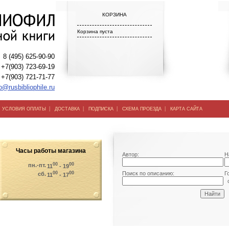
КОРЗИНА
Корзина пуста
8 (495) 625-90-90
+7(903) 723-69-19
+7(903) 721-71-77
o@rusbibliophile.ru
|
|
|
|
|
УСЛОВИЯ ОПЛАТЫ
ДОСТАВКА
ПОДПИСКА
СХЕМА ПРОЕЗДА
КАРТА САЙТА
Часы работы магазина
Автор:
Н
00
00
пн.-пт.
11
- 19
00
00
Поиск по описанию:
Г
сб.
11
- 17
о