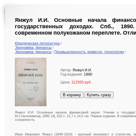
Янжул И.И. Основные начала финансо
государственных доходах. Спб., 189
современном полукожаном переплете. Отли
Юридическая литература
/
Экономика, финансы
/
Экономика, финансы
Промышленность, ремесло, технологии
/
/
Автор:
Янжул И.И.
Год издания:
1890
Цена:
112500 руб.
В корзину
Купить сразу
Янжул И.И. Основныя начала финансовой науки: Учение о государст
М.Стасюлевича], 1890. [4], 532 с. 21,7 х 14,5 см. Первое издание. В совре
сохранность.
Иван Иванович Янжул (1846-1914) - крупный экономист и статистик, п