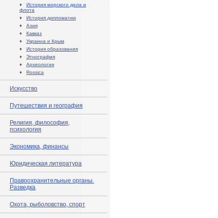
♦
История морского дела и
флота
♦
История дипломатии
♦
Азия
♦
Кавказ
♦
Украина и Крым
♦
История образования
♦
Этнография
♦
Археология
♦
Rossica
Искусство
Путешествия и география
Религия, философия,
психология
Экономика, финансы
Юридическая литература
Правоохранительные органы.
Разведка
Охота, рыболовство, спорт