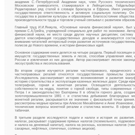
академик C.-Петербургской Академии наук, член Русского техническо
Московском университете, стажировался в Лейпцигском, Гейдельбер
Редактировал ряд статей в словаре Брокгауза и Ефрона. Имел умеренн
государственную ответственность и активную социальную политику. О
государства в развитии культуры и образования. Благосостояние обществ
производительности труда и торговли ученый связывал с развитием образова
Главный труд И.И.Янжула, «Основные начала финансовой науки», был 
премии С.А.Грейга, учрежденной специально для работ по экономике. Авт
финансовой науки, ее место среди других научных дисциплин; систему 
дается классификация государственных доходов и анализируется соста
вниманию читателей интересный очерк развития источников государственны
полисов до Нового времени, и истории финансовых идей.
Основное содержание книги делится на четыре раздела. Первый посвящен 
имуществ: государственных земель и лесов, способам управления ими, 
России и извлечения из них доходов. Автор рассматривает лесное законо
лесоустройства и лесопользования.
Во втором отделе изучаются регалии частноправового, юридического 
частноправовых регалий относятся государственные промыслы (казе
Исследователь рассматривает историю возникновения и развития ману
историю строительства и эксплуатации казенных железных дорог. Среди юри
телеграфная, горная и монетная регалии. Освещается деятельност
собственности на недра, понятие о горной свободе, типы современных г
Петра I и законодательство Екатерины II в области горного дела, созда
золотопромышленности 1881 г. и статистика добывания благородных м
монетной регалии, раскрывается ее значение с фискальной точки зрения
рассмотрены медные кризисы при Алексее Михайловиче и Анне Иоанновне, м
технические вопросы монетной регалии и статистика монеты. В сфере ф
табачная.
В третьем разделе исследуются подати и налоги и история их развития
налогах, раскрывает содержание прямых налогов (поземельного, подомового
и налога на денежный капитал), налога на роскошь, косвенных налогов (та
сахарных, нефтяных, спичечных, соляных акцизов).