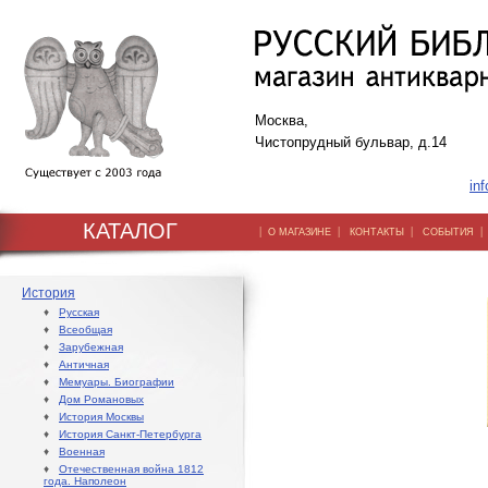
Москва,
Чистопрудный бульвар, д.14
inf
КАТАЛОГ
|
|
|
О МАГАЗИНЕ
КОНТАКТЫ
СОБЫТИЯ
История
♦
Русская
♦
Всеобщая
♦
Зарубежная
♦
Античная
♦
Мемуары. Биографии
♦
Дом Романовых
♦
История Москвы
♦
История Санкт-Петербурга
♦
Военная
♦
Отечественная война 1812
года. Наполеон