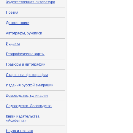
Художественная литература
Поэзия
Детские книги
Автографы, рукописи
Иудаика
Географические карты
Гравюры и литографии
Старинные фотографии
Издания русской эмиграции
Домоводство, кулинария
Садоводство. Лесоводство
Книги издательства
«Academia»
Наука и техника