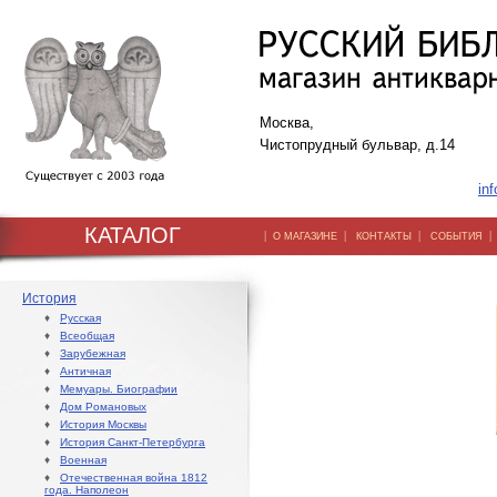
Москва,
Чистопрудный бульвар, д.14
inf
КАТАЛОГ
|
|
|
О МАГАЗИНЕ
КОНТАКТЫ
СОБЫТИЯ
История
♦
Русская
♦
Всеобщая
♦
Зарубежная
♦
Античная
♦
Мемуары. Биографии
♦
Дом Романовых
♦
История Москвы
♦
История Санкт-Петербурга
♦
Военная
♦
Отечественная война 1812
года. Наполеон