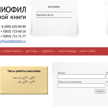
КОРЗИНА
Корзина пуста
8 (495) 625-90-90
+7(903) 723-69-19
+7(903) 721-71-77
o@rusbibliophile.ru
|
|
|
|
|
УСЛОВИЯ ОПЛАТЫ
ДОСТАВКА
ПОДПИСКА
СХЕМА ПРОЕЗДА
КАРТА САЙТА
Часы работы магазина
Автор:
Н
00
00
пн.-пт.
11
- 19
00
00
Поиск по описанию:
Г
сб.
11
- 17
о