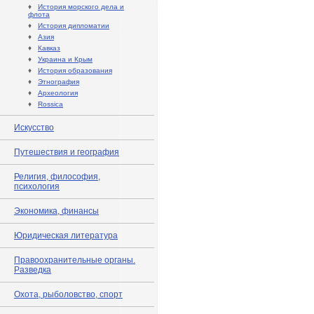
♦
История морского дела и
флота
♦
История дипломатии
♦
Азия
♦
Кавказ
♦
Украина и Крым
♦
История образования
♦
Этнография
♦
Археология
♦
Rossica
Искусство
Путешествия и география
Религия, философия,
психология
Экономика, финансы
Юридическая литература
Правоохранительные органы.
Разведка
Охота, рыболовство, спорт