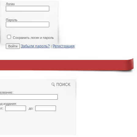
Логин
Пароль
Сохранить логин и пароль
Забыли пароль?
Регистрация
|
азвание:
од издания:
т:
до: