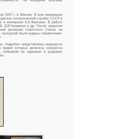
охранность. На переднем форзаце
ля 1937 г. в Москве. В нем принимали
водитель геологической службы СССР в
ог и минералог А.Е.Ферсман. В работе
й, Д.В.Наливкин и др. После закрытия
чным регионам Советского Союза: на
их экскурсий были изданы справочники-
.
йна, подробно представлены маршруты
о время которых делегаты конгресса
), побывали на карьерах и рудниках
на.