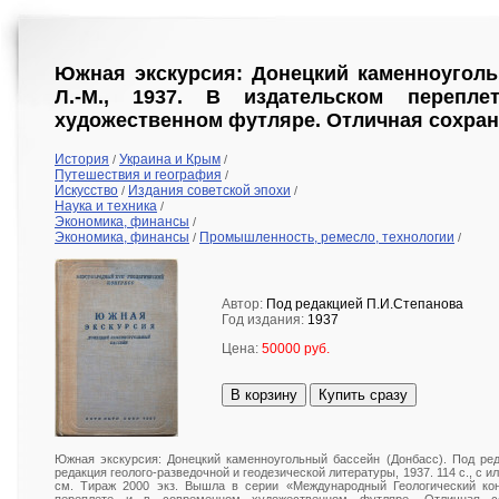
Южная экскурсия: Донецкий каменноуголь
Л.-М., 1937. В издательском перепл
художественном футляре. Отличная сохран
История
Украина и Крым
/
/
Путешествия и география
/
Искусство
Издания советской эпохи
/
/
Наука и техника
/
Экономика, финансы
/
Экономика, финансы
Промышленность, ремесло, технологии
/
/
Автор:
Под редакцией П.И.Степанова
Год издания:
1937
Цена:
50000 руб.
В корзину
Купить сразу
Южная экскурсия: Донецкий каменноугольный бассейн (Донбасс). Под реда
редакция геолого-разведочной и геодезической литературы, 1937. 114 с., с илл.; 
см. Тираж 2000 экз. Вышла в серии «Международный Геологический конг