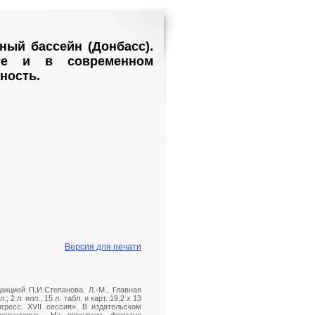
ный бассейн (Донбасс).
ете и в современном
ность.
Версия для печати
кцией П.И.Степанова. Л.-М., Главная
2 л. илл., 15 л. табл. и карт. 19,2 х 13
ресс. XVII сессия». В издательском