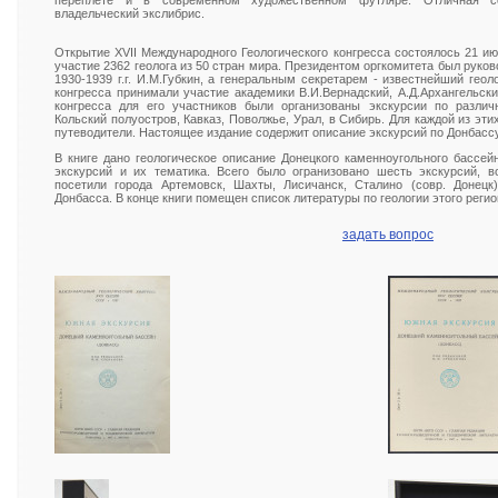
переплете и в современном художественном футляре. Отличная с
владельческий экслибрис.
Открытие XVII Международного Геологического конгресса состоялось 21 ию
участие 2362 геолога из 50 стран мира. Президентом оргкомитета был руко
1930-1939 г.г. И.М.Губкин, а генеральным секретарем - известнейший геол
конгресса принимали участие академики В.И.Вернадский, А.Д.Архангельски
конгресса для его участников были организованы экскурсии по разли
Кольский полуостров, Кавказ, Поволжье, Урал, в Сибирь. Для каждой из эт
путеводители. Настоящее издание содержит описание экскурсий по Донбассу
В книге дано геологическое описание Донецкого каменноугольного бассе
экскурсий и их тематика. Всего было огранизовано шесть экскурсий, в
посетили города Артемовск, Шахты, Лисичанск, Сталино (совр. Донецк
Донбасса. В конце книги помещен список литературы по геологии этого регио
задать вопрос