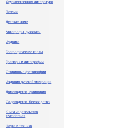
Художественная литература
Поэзия
Детские книги
Автографы, рукописи
Иудаика
Географические карты
Гравюры и литографии
Старинные фотографии
Издания русской эмиграции
Домоводство, кулинария
Садоводство. Лесоводство
Книги издательства
«Academia»
Наука и техника