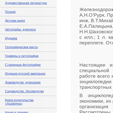
Художественная литература
Железнодор
Поэзия
А.Н.О’Рурк. П
инж. В.Т.Миха
Детские книги
Е.А.Палицына,
Автографы, рукописи
Н.Н.Шаховског
с илл.; 1 л. 
Иудаика
переплете. От
Географические карты
Гравюры и литографии
Настоящее и
Старинные фотографии
специальной
Издания русской эмиграции
работе всего 
энциклопедии
Домоводство, кулинария
транспортных 
Садоводство. Лесоводство
В энциклопе
Книги издательства
экономики, их
«Academia»
организация
Рассмотрены 
Наука и техника