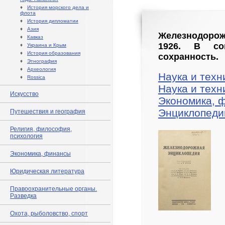
♦
История морского дела и
флота
♦
История дипломатии
♦
Азия
Железнодорожн
♦
Кавказ
1926. В со
♦
Украина и Крым
♦
История образования
сохранность.
♦
Этнография
♦
Археология
Наука и техн
♦
Rossica
Наука и техн
Искусство
Экономика, 
Энциклопедии
Путешествия и география
Религия, философия,
психология
Экономика, финансы
Юридическая литература
Правоохранительные органы.
Разведка
Охота, рыболовство, спорт