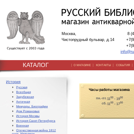
Москва,
8 (
Чистопрудный бульвар, д.14
+7(9
+7(9
info@ru
КАТАЛОГ
|
|
|
О МАГАЗИНЕ
КОНТАКТЫ
СОБЫТИЯ
История
♦
Русская
Часы работы магазина
♦
Всеобщая
♦
Зарубежная
00
00
пн.-пт.
11
- 19
♦
Античная
00
00
сб.
11
- 17
♦
Мемуары. Биографии
♦
Дом Романовых
♦
История Москвы
♦
История Санкт-Петербурга
♦
Военная
♦
Отечественная война 1812
года. Наполеон