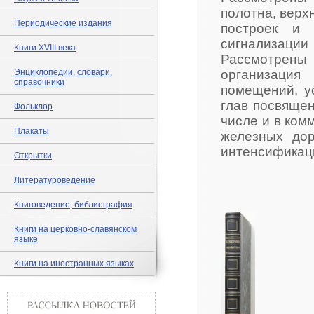
полотна, верх
Периодические издания
построек и 
сигнализации
Книги XVIII века
Рассмотрен
Энциклопедии, словари,
организаци
справочники
помещений, у
глав посвящен
Фольклор
числе и в ком
Плакаты
железных дор
интенсификац
Открытки
Литературоведение
Книговедение, библиография
Книги на церковно-славянском
языке
Книги на иностранных языках