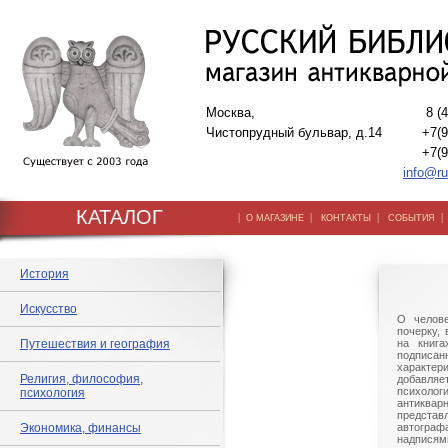
Москва,
8 (
Чистопрудный бульвар, д.14
+7(9
+7(9
info@ru
КАТАЛОГ
|
|
|
О МАГАЗИНЕ
КОНТАКТЫ
СОБЫТИЯ
История
Искусство
О челове
почерку,
Путешествия и география
на книга
подписа
характери
Религия, философия,
добав
психолог
психология
антиквар
предста
Экономика, финансы
автогра
надпися