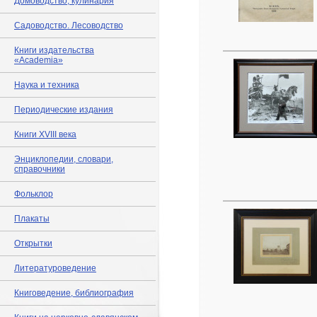
Домоводство, кулинария
Садоводство. Лесоводство
Книги издательства
«Academia»
Наука и техника
Периодические издания
Книги XVIII века
Энциклопедии, словари,
справочники
Фольклор
Плакаты
Открытки
Литературоведение
Книговедение, библиография