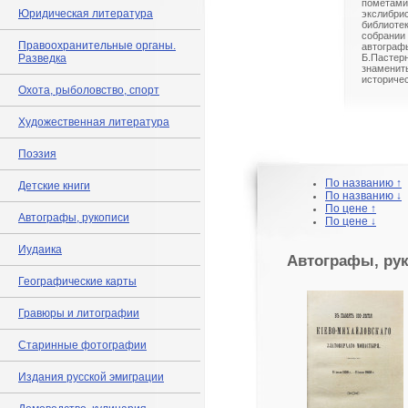
помета
Юридическая литература
экслибр
библиоте
собрани
Правоохранительные органы.
автогра
Разведка
Б.Пастерн
знамени
историчес
Охота, рыболовство, спорт
Художественная литература
Поэзия
По названию ↑
Детские книги
По названию ↓
По цене ↑
Автографы, рукописи
По цене ↓
Иудаика
Автографы, ру
Географические карты
Гравюры и литографии
Старинные фотографии
Издания русской эмиграции