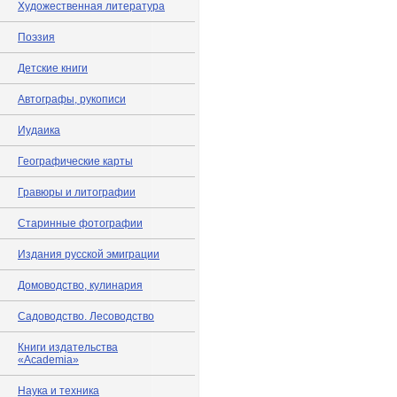
Художественная литература
Поэзия
Детские книги
Автографы, рукописи
Иудаика
Географические карты
Гравюры и литографии
Старинные фотографии
Издания русской эмиграции
Домоводство, кулинария
Садоводство. Лесоводство
Книги издательства
«Academia»
Наука и техника