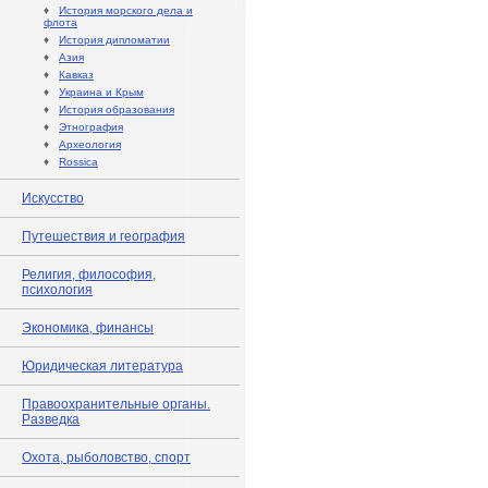
♦
История морского дела и
флота
♦
История дипломатии
♦
Азия
♦
Кавказ
♦
Украина и Крым
♦
История образования
♦
Этнография
♦
Археология
♦
Rossica
Искусство
Путешествия и география
Религия, философия,
психология
Экономика, финансы
Юридическая литература
Правоохранительные органы.
Разведка
Охота, рыболовство, спорт