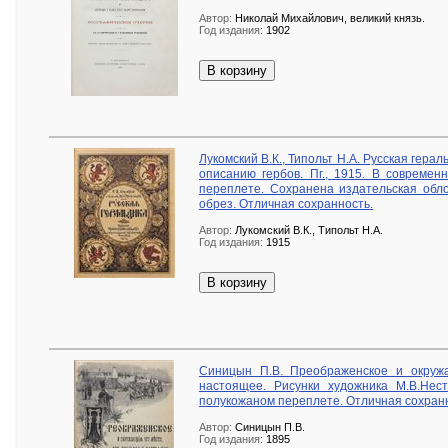
Автор:
Николай Михайлович, великий князь.
Год издания:
1902
В корзину
Лукомский В.К., Типольт Н.А. Русская герал
описанию гербов. Пг., 1915. В совреме
переплете. Сохранена издательская обл
обрез. Отличная сохранность.
Автор:
Лукомский В.К., Типольт Н.А.
Год издания:
1915
В корзину
Синицын П.В. Преображенское и окруж
настоящее. Рисунки художника М.В.Нест
полукожаном переплете. Отличная сохран
Автор:
Синицын П.В.
Год издания:
1895