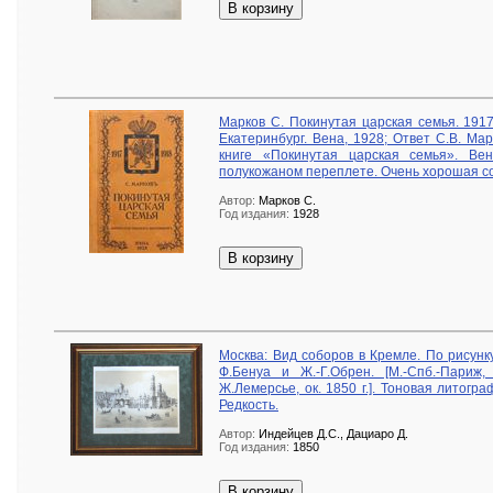
В корзину
Марков С. Покинутая царская семья. 1917
Екатеринбург. Вена, 1928; Ответ С.В. Мар
книге «Покинутая царская семья». Ве
полукожаном переплете. Очень хорошая со
Автор:
Марков С.
Год издания:
1928
В корзину
Москва: Вид соборов в Кремле. По рисунк
Ф.Бенуа и Ж.-Г.Обрен. [М.-Спб.-Париж,
Ж.Лемерсье, ок. 1850 г.]. Тоновая литогр
Редкость.
Автор:
Индейцев Д.С., Дациаро Д.
Год издания:
1850
В корзину