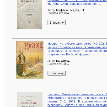
Перваго. Спб., 1855. В полукожаном п
футляре. Очень хорошая сохранность.
Автор:
Корф М.А., Блудов Д.Н.
Год издания:
1857
В корзину
Москва: На рубеже двух веков (XIX-XX).
первое 10-летие ХХ века. В современном
тиснением на корешке. Сохранена издат
сохранность. Большой формат.
Автор:
Без автора
Год издания:
1910
В корзину
Николай Михайлович, великий князь. 
императора Александра I в первые годы 
очерки. Спб., 1902. В современном п
тиснением. Золотой обрез. Отличная сохр