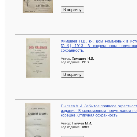
В корзину
Химшиев Н.В., кн. Дом Романовых в исто
[Спб.], 1913. В современном полукож
сохранность.
Автор:
Химшиев Н.В.
Год издания:
1913
В корзину
Пыляев М.И. Забытое прошлое окрестносте
издание. В современном полукожаном пе
корешке. Отличная сохранность.
Автор:
Пыляев М.И.
Год издания:
1889