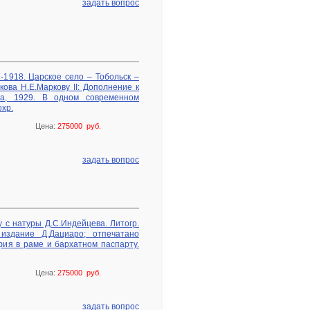
задать вопрос
-1918. Царское село – Тобольск –
кова Н.Е.Маркову II: Дополнение к
на, 1929. В одном современном
хр.
Цена:
275000 руб.
задать вопрос
у с натуры Д.С.Индейцева. Литогр.
 издание Д.Дациаро; отпечатано
афия в раме и бархатном паспарту.
Цена:
275000 руб.
задать вопрос