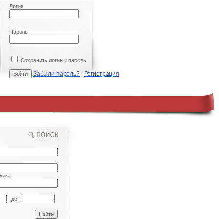
Логин
Пароль
Сохранить логин и пароль
Забыли пароль?
Регистрация
|
нию:
до: