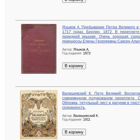
Языков А. Пребывание Петра Великого в
1717 годах. Берлин, 1872. В переплет
передней крышке. Очень хорошая сохран
принцессы Елены Георгиевны Саксен Альт
Автор:
Языков А.
Год издания:
1872
В корзину
Валишевский К. Петр Великий: Воспитан
современном полукожаном переплете. С
Обложка, титульный лист и рисунки в тек
сохранность.
Автор:
Валишевский К.
Год издания:
1911
В корзину