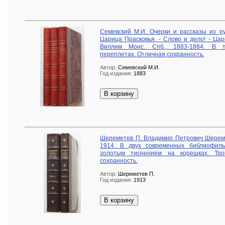
Семевский М.И. Очерки и рассказы из рус
Царица Прасковья. - Слово и дело! - Ца
Виллим Монс. Спб., 1883-1884. В т
переплетах. Отличная сохранность.
Автор:
Семевский М.И.
Год издания:
1883
В корзину
Шереметев П. Владимир Петрович Шеремет
1914. В двух современных библиофиль
золотым тиснением на корешках. Тро
сохранность.
Автор:
Шереметев П.
Год издания:
1913
В корзину