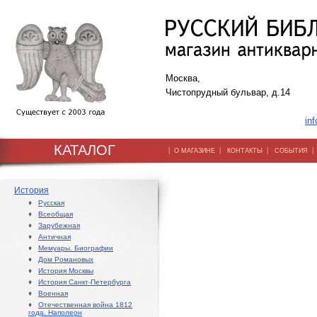
Москва,
Чистопрудный бульвар, д.14
inf
КАТАЛОГ
|
|
|
О МАГАЗИНЕ
КОНТАКТЫ
СОБЫТИЯ
История
♦
Русская
♦
Всеобщая
♦
Зарубежная
♦
Античная
♦
Мемуары. Биографии
♦
Дом Романовых
♦
История Москвы
♦
История Санкт-Петербурга
♦
Военная
♦
Отечественная война 1812
года. Наполеон