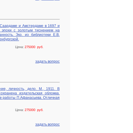
 Саардаме и Амстердаме в 1697 и
е эпохи с золотым тиснением на
ность. Экз. из библиотеки Е.В.
енбургской.
Цена:
275000 руб.
задать вопрос
ие, личность, дело. М., 1911. В
охранена издательская обложка.
сте работы П.Афанасьева. Отличная
Цена:
275000 руб.
задать вопрос