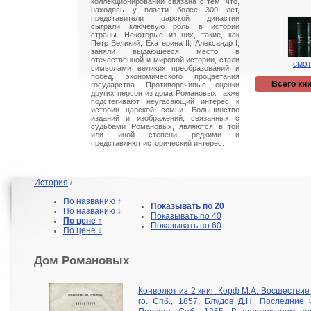
коллекционировании связана с тем, что,
находясь у власти более 300 лет,
представители царской династии
сыграли ключевую роль в истории
страны. Некоторые из них, такие, как
Петр Великий, Екатерина II, Александр I,
заняли выдающееся место в
отечественной и мировой истории, стали
смот
символами великих преобразований и
побед, экономического процветания
Всего кни
государства. Противоречивые оценки
других персон из дома Романовых также
подстегивают неугасающий интерес к
истории царской семьи. Большинство
изданий и изображений, связанных с
судьбами Романовых, являются в той
или иной степени редкими и
представляют исторический интерес.
История
/
По названию ↑
Показывать по 20
По названию ↓
Показывать по 40
По цене ↑
Показывать по 60
По цене ↓
Дом Романовых
Конволют из 2 книг: Корф М.А. Восшествие
го. Спб., 1857; Блудов Д.Н. Последние