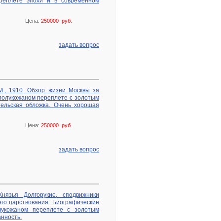
ереплете эпохи и в современном
Цена:
250000 руб.
задать вопрос
 М., 1910. Обзор жизни Москвы за
 полукожаном переплете с золотым
ельская обложка. Очень хорошая
Цена:
250000 руб.
задать вопрос
Князья Долгорукие, сподвижники
его царствования: Биографические
олукожаном переплете с золотым
анность.