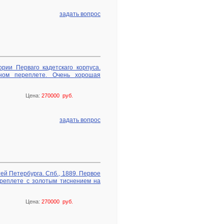
задать вопрос
рии Перваго кадетскаго корпуса.
аном переплете. Очень хорошая
Цена:
270000 руб.
задать вопрос
й Петербурга. Спб., 1889. Первое
реплете с золотым тиснением на
Цена:
270000 руб.