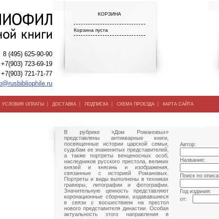
КОРЗИНА
Корзина пуста
8 (495) 625-90-90
+7(903) 723-69-19
+7(903) 721-71-77
o@rusbibliophile.ru
|
|
|
|
|
УСЛОВИЯ ОПЛАТЫ
ДОСТАВКА
ПОДПИСКА
СХЕМА ПРОЕЗДА
КАРТА САЙТА
В рубрике «Дом Романовых»
представлены антикварные книги,
посвященные истории царской семьи,
Автор:
судьбам ее знаменитых представителей,
а также портреты венценосных особ,
Название:
наследников русского престола, великих
князей и княгинь и изображения,
связанные с историей Романовых.
Поиск по описа
Портреты и виды выполнены в техниках
гравюры, литографии и фотографии.
Значительную ценность представляют
Год издания:
коронационные сборники, издававшиеся
от:
в связи с восшествием на престол
нового представителя династии. Особая
актуальность этого направления в