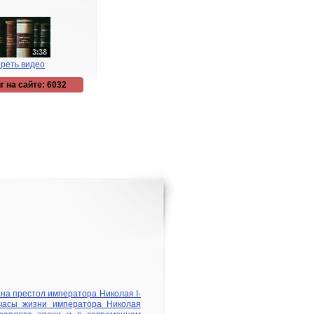
реть видео
г на сайте: 6032
 на престол императора Николая I-
 часы жизни императора Николая