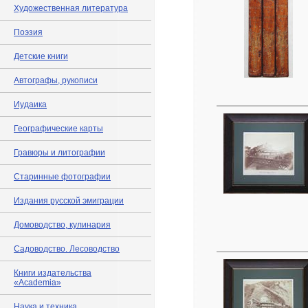
Художественная литература
Поэзия
Детские книги
Автографы, рукописи
Иудаика
Географические карты
Гравюры и литографии
Старинные фотографии
Издания русской эмиграции
Домоводство, кулинария
Садоводство. Лесоводство
Книги издательства
«Academia»
Наука и техника