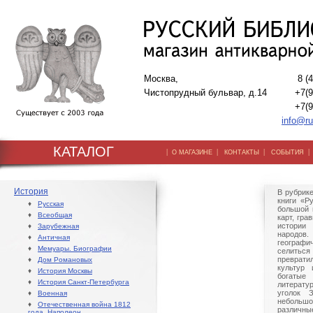
Москва,
8 (
Чистопрудный бульвар, д.14
+7(9
+7(9
info@ru
КАТАЛОГ
|
|
|
О МАГАЗИНЕ
КОНТАКТЫ
СОБЫТИЯ
История
В рубрике
книги «Р
♦
Русская
большой 
♦
Всеобщая
карт, гра
истории
♦
Зарубежная
народов.
♦
Античная
географи
♦
Мемуары. Биографии
селить
преврат
♦
Дом Романовых
культур 
♦
История Москвы
богатые
♦
История Санкт-Петербурга
литерату
уголок 
♦
Военная
небольшо
♦
Отечественная война 1812
различн
года. Наполеон