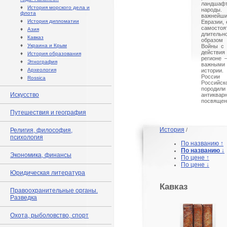
ландшафт
♦
История морского дела и
народы.
флота
важнейши
♦
История дипломатии
Евразии, 
самосто
♦
Азия
длитель
♦
Кавказ
образом 
♦
Украина и Крым
Войны с 
действия
♦
История образования
регионе 
♦
Этнография
важными
♦
Археология
истории.
России
♦
Rossica
Российс
породили
Искусство
антиквар
посвящен
Путешествия и география
История
Религия, философия,
/
психология
По названию ↑
По названию ↓
Экономика, финансы
По цене ↑
По цене ↓
Юридическая литература
Кавказ
Правоохранительные органы.
Разведка
Охота, рыболовство, спорт