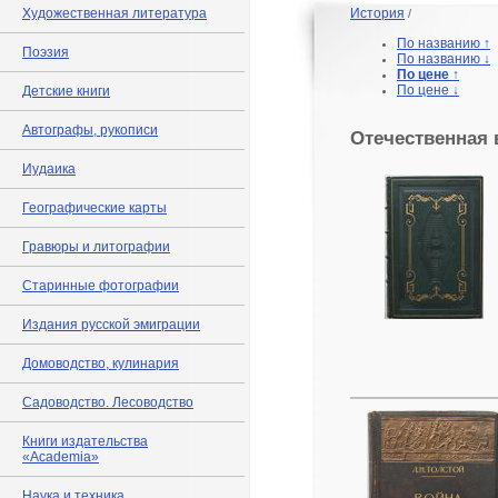
Художественная литература
История
/
По названию ↑
Поэзия
По названию ↓
По цене ↑
По цене ↓
Детские книги
Автографы, рукописи
Отечественная 
Иудаика
Географические карты
Гравюры и литографии
Старинные фотографии
Издания русской эмиграции
Домоводство, кулинария
Садоводство. Лесоводство
Книги издательства
«Academia»
Наука и техника