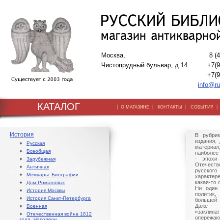
Москва,
8 (
Чистопрудный бульвар, д.14
+7(9
+7(9
info@ru
КАТАЛОГ
|
|
|
О МАГАЗИНЕ
КОНТАКТЫ
СОБЫТИЯ
История
В рубрик
издания,
♦
Русская
матери
♦
Всеобщая
наиболее
- эпохи
♦
Зарубежная
Отечест
♦
Античная
русског
♦
Мемуары. Биографии
характер
какая-то 
♦
Дом Романовых
Ни один 
♦
История Москвы
политик
♦
История Санкт-Петербурга
большей 
Даже 
♦
Военная
«заклин
♦
Отечественная война 1812
опережа
года. Наполеон