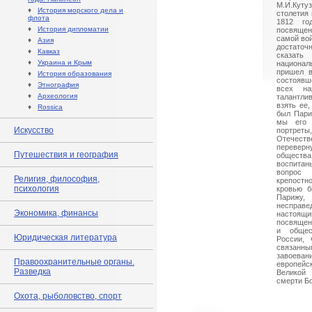
М.И.Куту
♦
История морского дела и
столетия
флота
1812 го
♦
История дипломатии
посвящен
самой вой
♦
Азия
достаточ
♦
Кавказ
сказат
♦
Украина и Крым
национа
пришел в
♦
История образования
состоявш
♦
Этнография
всех на
♦
Археология
талантли
взять ее
♦
Rossica
был Пари
мы его 
Искусство
портреты
Отечес
переве
Путешествия и география
общества
воспитан
вопрос 
Религия, философия,
крепостн
психология
кровью б
Парижу, 
несправ
Экономика, финансы
настоящ
посвящен
и общест
Юридическая литература
России,
связан
завоев
Правоохранительные органы.
европейс
Разведка
Великой
смерти Б
Охота, рыболовство, спорт