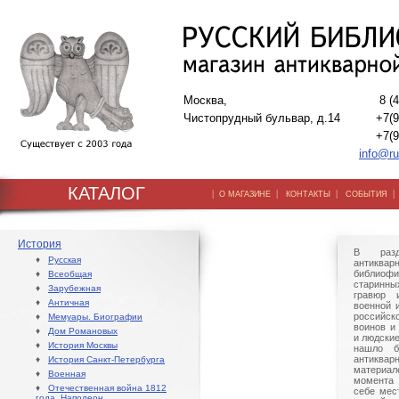
Москва,
8 (
Чистопрудный бульвар, д.14
+7(9
+7(9
info@ru
КАТАЛОГ
|
|
|
О МАГАЗИНЕ
КОНТАКТЫ
СОБЫТИЯ
История
В разд
♦
Русская
антиквар
библиофи
♦
Всеобщая
старинны
♦
Зарубежная
гравюр 
♦
Античная
военной 
российск
♦
Мемуары. Биографии
воинов и
♦
Дом Романовых
и людские
♦
История Москвы
нашло б
антиквар
♦
История Санкт-Петербурга
материа
♦
Военная
момента
♦
Отечественная война 1812
себе мес
года. Наполеон