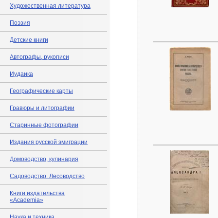
Художественная литература
Поэзия
Детские книги
Автографы, рукописи
Иудаика
Географические карты
Гравюры и литографии
Старинные фотографии
Издания русской эмиграции
Домоводство, кулинария
Садоводство. Лесоводство
Книги издательства
«Academia»
Наука и техника