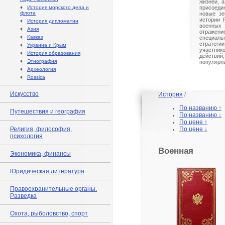
жизней, 
♦
История морского дела и
присоедин
флота
новые зе
истории 
♦
История дипломатии
военных
♦
Азия
отражение
♦
Кавказ
специал
стратегии
♦
Украина и Крым
участни
♦
История образования
действи
♦
Этнография
популярн
♦
Археология
♦
Rossica
Искусство
История
/
По названию ↑
Путешествия и география
По названию ↓
По цене ↑
Религия, философия,
По цене ↓
психология
Военная
Экономика, финансы
Юридическая литература
Правоохранительные органы.
Разведка
Охота, рыболовство, спорт