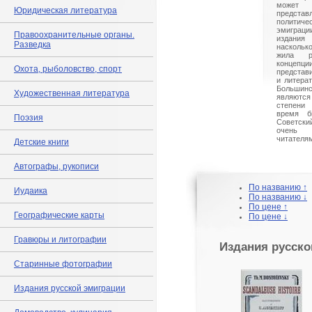
может
Юридическая литература
представ
полити
эмиграц
Правоохранительные органы.
издания
Разведка
наскольк
жила р
концепц
Охота, рыболовство, спорт
представ
и литера
Больши
Художественная литература
являютс
степени
время б
Поэзия
Советск
очень 
читателя
Детские книги
Автографы, рукописи
По названию ↑
Иудаика
По названию ↓
По цене ↑
Географические карты
По цене ↓
Гравюры и литографии
Издания русско
Старинные фотографии
Издания русской эмиграции