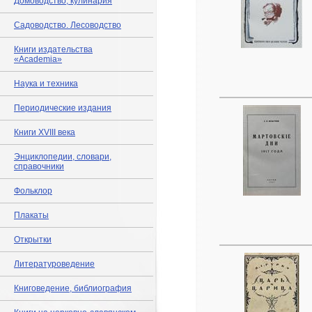
Домоводство, кулинария
Садоводство. Лесоводство
Книги издательства
«Academia»
Наука и техника
Периодические издания
Книги XVIII века
Энциклопедии, словари,
справочники
Фольклор
Плакаты
Открытки
Литературоведение
Книговедение, библиография