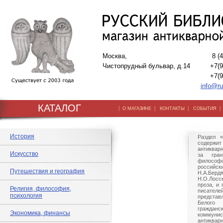
Москва,
8 (
Чистопрудный бульвар, д.14
+7(9
+7(9
info@ru
КАТАЛОГ
|
|
|
О МАГАЗИНЕ
КОНТАКТЫ
СОБЫТИЯ
История
Раздел «
содерж
антиквар
Искусство
за гран
философ
российс
Путешествия и география
Н.А.Бердя
Н.О.Лосс
проза, и 
Религия, философия,
писате
психология
представ
Белого
граждан
Экономика, финансы
коммунис
антиквар