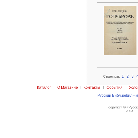
1
2
3
Страницы:
Каталог
О Магазине
Контакты
События
Усло
|
|
|
|
Русский Библиофил - м
copyright © «Русс
2003 —