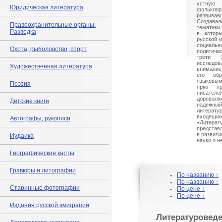
устную
Юридическая литература
фольк
развив
Создавал
Правоохранительные органы.
тематики
Разведка
в которы
русской и
социал
Охота, рыболовство, спорт
политиче
трети 
исследо
Художественная литература
внимание
его об
языковы
Поэзия
ярко пр
писателе
дореволю
Детские книги
надежный
литерату
вход
Автографы, рукописи
«Лите
представ
в развити
Иудаика
науки о н
Географические карты
Гравюры и литографии
По названию ↑
По названию ↓
Старинные фотографии
По цене ↑
По цене ↓
Издания русской эмиграции
Литературовед