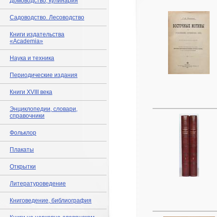
Домоводство, кулинария
Садоводство. Лесоводство
Книги издательства
«Academia»
Наука и техника
Периодические издания
Книги XVIII века
Энциклопедии, словари,
справочники
Фольклор
Плакаты
Открытки
Литературоведение
Книговедение, библиография