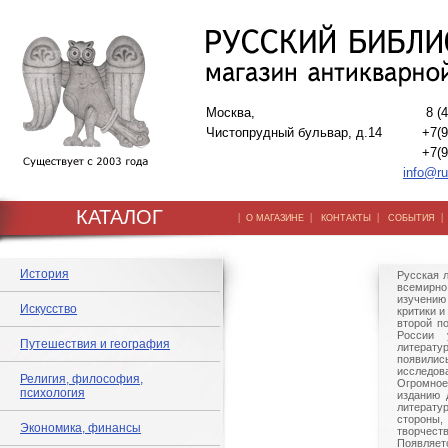
Москва,
8 (
Чистопрудный бульвар, д.14
+7(9
+7(9
info@ru
КАТАЛОГ
|
|
|
О МАГАЗИНЕ
КОНТАКТЫ
СОБЫТИЯ
История
Русская 
всемир
изучени
Искусство
критики и
второй п
России 
Путешествия и география
литерату
появи
исследо
Религия, философия,
Огромн
психология
изданию 
литерат
стороны
Экономика, финансы
творчест
Появляет