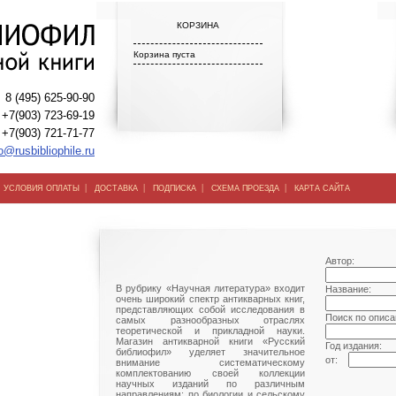
КОРЗИНА
Корзина пуста
8 (495) 625-90-90
+7(903) 723-69-19
+7(903) 721-71-77
o@rusbibliophile.ru
|
|
|
|
|
УСЛОВИЯ ОПЛАТЫ
ДОСТАВКА
ПОДПИСКА
СХЕМА ПРОЕЗДА
КАРТА САЙТА
Автор:
В рубрику «Научная литература» входит
Название:
очень широкий спектр антикварных книг,
представляющих собой исследования в
Поиск по описа
самых разнообразных отраслях
теоретической и прикладной науки.
Магазин антикварной книги «Русский
Год издания:
библиофил» уделяет значительное
от:
внимание систематическому
комплектованию своей коллекции
научных изданий по различным
направлениям: по биологии и сельскому