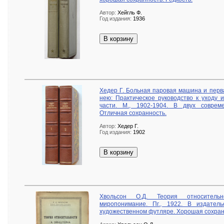
Автор:
Хейгль Ф.
Год издания:
1936
В корзину
Хедер Г. Больная паровая машина и перв
нею: Практическое руководство к уходу 
части. М., 1902-1904. В двух соврем
Отличная сохранность.
Автор:
Хедер Г.
Год издания:
1902
В корзину
Хвольсон О.Д. Теория относител
миропонимание. Пг., 1922. В издател
художественном футляре. Хорошая сохран