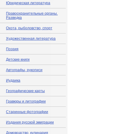
Юридическая литература
Правоохранительные органы.
Разведка
Охота, рыболовство, спорт
Художественная литература
Поэзия
Детские книги
Автографы, рукописи
Иудаика
Географические карты
Гравюры и литографии
Старинные фотографии
Издания русской эмиграции
Домоводство, кулинария