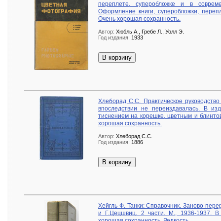
переплете, суперобложке и в соврем
Оформление книги, суперобложки, переп
Очень хорошая сохранность.
Автор:
Хюбль А., Гребе Л., Уолл Э.
Год издания:
1933
В корзину
Хлеборад С.С. Практическое руководство 
впоследствии не переиздавалась. В из
тиснением на корешке, цветным и блинто
хорошая сохранность.
Автор:
Хлеборад С.С.
Год издания:
1886
В корзину
Хейгль Ф. Танки: Справочник. Заново пере
и Г.Цецшвиц. 2 части. М., 1936-1937. В
хорошая сохранность. Редкость.