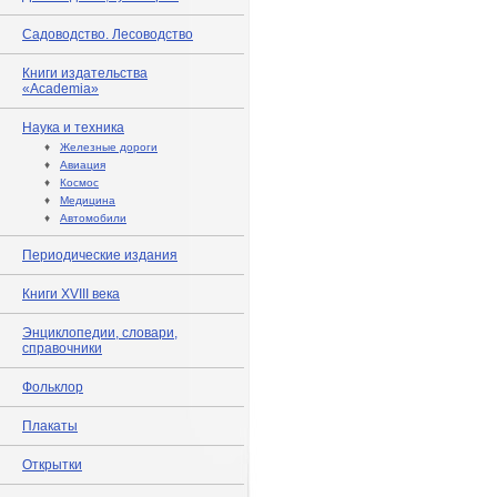
Садоводство. Лесоводство
Книги издательства
«Academia»
Наука и техника
♦
Железные дороги
♦
Авиация
♦
Космос
♦
Медицина
♦
Автомобили
Периодические издания
Книги XVIII века
Энциклопедии, словари,
справочники
Фольклор
Плакаты
Открытки