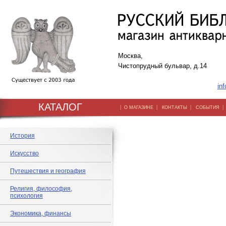
Москва,
Чистопрудный бульвар, д.14
inf
КАТАЛОГ
|
|
|
О МАГАЗИНЕ
КОНТАКТЫ
СОБЫТИЯ
История
Искусство
Путешествия и география
Религия, философия,
психология
Экономика, финансы