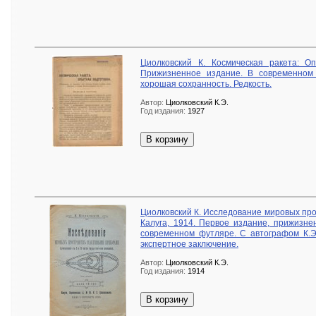
Циолковский К. Космическая ракета: Оп
Прижизненное издание. В современном
хорошая сохранность. Редкость.
Автор:
Циолковский К.Э.
Год издания:
1927
В корзину
Циолковский К. Исследование мировых пр
Калуга, 1914. Первое издание, прижизне
современном футляре. С автографом К.Э.
экспертное заключение.
Автор:
Циолковский К.Э.
Год издания:
1914
В корзину