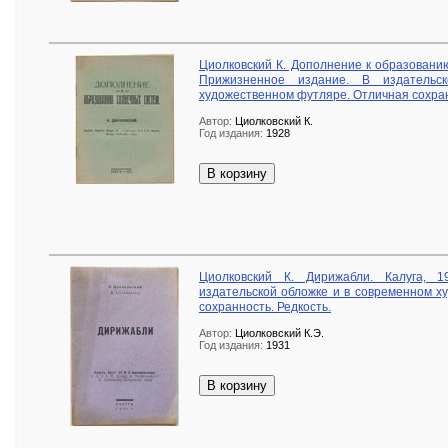
Циолковский К. Дополнение к образованию
Прижизненное издание. В издательс
художественном футляре. Отличная сохран
Автор:
Циолковский К.
Год издания:
1928
В корзину
Циолковский К. Дирижабли. Калуга, 
издательской обложке и в современном х
сохранность. Редкость.
Автор:
Циолковский К.Э.
Год издания:
1931
В корзину