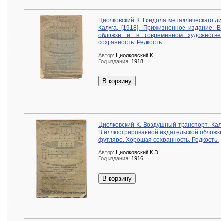
Циолковский К. Гондола металлическаго д
Калуга, [1918]. Прижизненное издание. 
обложке и в современном художеств
сохранность. Редкость.
Автор:
Циолковский К.
Год издания:
1918
В корзину
Циолковский К. Воздушный транспорт. Кал
В иллюстрированной издательской обложк
футляре. Хорошая сохранность. Редкость.
Автор:
Циолковский К.Э.
Год издания:
1916
В корзину