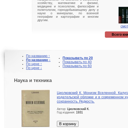
хозяйству, математике и физике,
медицине и психологии, философии и
политологии, горнодобывающему делу и
науке о минералах, по военной
географии и картографии и многим
другим.
смот
Всего кни
По названию ↑
Показывать по 20
По названию ↓
Показывать по 40
По цене ↑
Показывать по 60
По цене ↓
Наука и техника
Циолковский К. Монизм Вселенной. Калуг
издательской обложке и в современном х
сохранность. Редкость.
Автор:
Циолковский К.
Год издания:
1931
В корзину