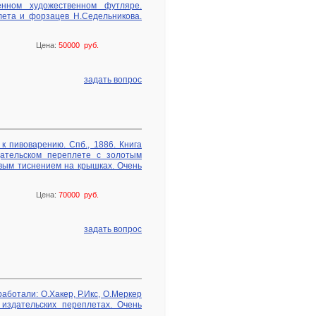
енном художественном футляре.
лета и форзацев Н.Седельникова.
Цена:
50000 руб.
задать вопрос
к пивоварению. Спб., 1886. Книга
дательском переплете с золотым
вым тиснением на крышках. Очень
Цена:
70000 руб.
задать вопрос
работали: О.Хакер, Р.Икс, О.Меркер
 издательских переплетах. Очень