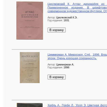
Циолковский К. Атлас дирижабля из в
Прижизненное издание. В шрифтово
современном художественном футляре. Отл
Автор:
Циолковский К.Э.
Год издания:
1931
В корзину
Циммерман А. Микроскоп. Спб., 1896. Вл
эпохи. Очень хорошая сохранность.
Автор:
Циммерман А.
Год издания:
1896
В корзину
Хюбль А., Гребе Л., Уолл Э. Цветная фот